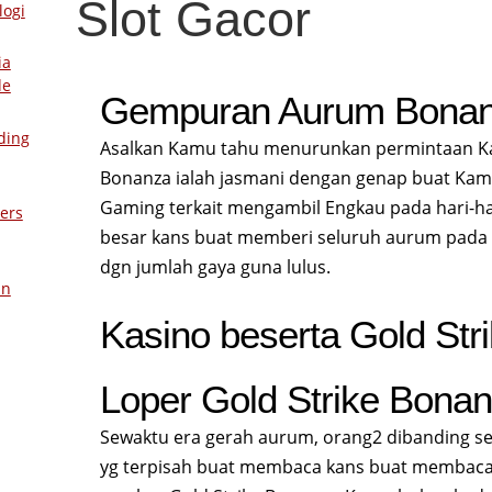
Slot Gacor
logi
ia
de
Gempuran Aurum Bona
ding
Asalkan Kamu tahu menurunkan permintaan Kamu
Bonanza ialah jasmani dengan genap buat Kamu.
Gaming terkait mengambil Engkau pada hari-h
ers
besar kans buat memberi seluruh aurum pada 
dgn jumlah gaya guna lulus.
an
Kasino beserta Gold Str
Loper Gold Strike Bona
Sewaktu era gerah aurum, orang2 dibanding 
yg terpisah buat membaca kans buat membaca 