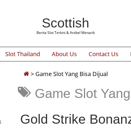
Scottish
Berita Slot Terkini & Artikel Menarik
Slot Thailand
About Us
Contact Us
>
Game Slot Yang Bisa Dijual
Game Slot Yang 
Gold Strike Bonan
i