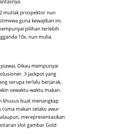
antasnya.
2 mutlak prospektor nun
stimewa guna kewajiban ini.
empunyai pilihan terlebih
ngganda 10x, nun mulia.
 piawai, Dikau mempunyai
lusioner. 3 jackpot yang
ang serupa terlalu berjarak,
makin sewaktu-waktu makan.
an khusus buat menangkap
an cuma makan selaku awur
alaupun, merepresentasikan
antaran slot gambar Gold