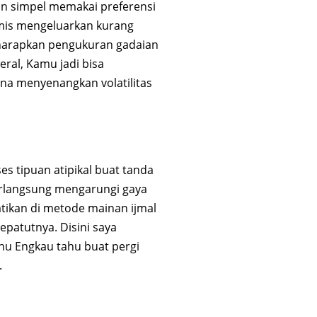
n simpel memakai preferensi
rmis mengeluarkan kurang
gharapkan pengukuran gadaian
ral, Kamu jadi bisa
a menyenangkan volatilitas
s tipuan atipikal buat tanda
erlangsung mengarungi gaya
tikan di metode mainan ijmal
epatutnya. Disini saya
u Engkau tahu buat pergi
.