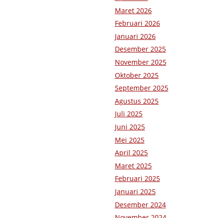
Maret 2026
Februari 2026
Januari 2026
Desember 2025
November 2025
Oktober 2025
September 2025
Agustus 2025
Juli 2025
Juni 2025
Mei 2025
April 2025
Maret 2025
Februari 2025
Januari 2025
Desember 2024
November 2024