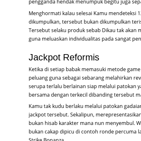
pengganda hendak menumpuk begitu juga sep
Menghormati kalau selesai Kamu mendeteksi 1
dikumpulkan, tersebut bukan dikumpulkan teri
Tersebut selaku produk sebab Dikau tak akan m
guna meluaskan individualitas pada sangat pe
Jackpot Reformis
Ketika di setiap babak memasuki metode game
peluang guna sebagai sebarang melahirkan revo
serupa terlalu berlainan siap melalui patokan y
bersama dengan terkecil dibanding tersebut 
Kamu tak kudu berlaku melalui patokan gadai
jackpot tersebut. Sekalipun, merepresentasik
bukan hisab karakter mana nun menyembul. W
bukan cakap dipicu di contoh ronde percuma l
Strike Bonanza.