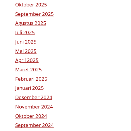
Oktober 2025
September 2025
Agustus 2025
Juli 2025
Juni 2025
Mei 2025
April 2025
Maret 2025
Februari 2025
Januari 2025
Desember 2024
November 2024
Oktober 2024
September 2024