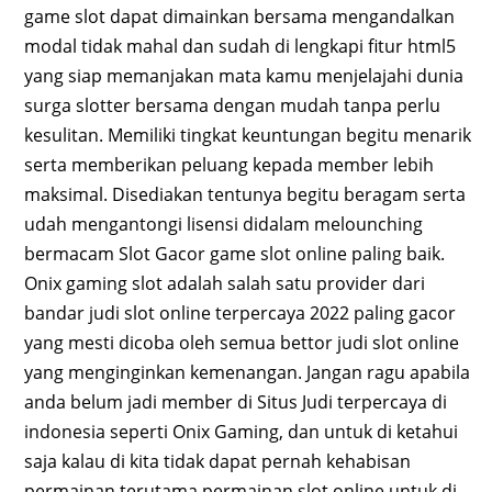
game slot dapat dimainkan bersama mengandalkan
modal tidak mahal dan sudah di lengkapi fitur html5
yang siap memanjakan mata kamu menjelajahi dunia
surga slotter bersama dengan mudah tanpa perlu
kesulitan. Memiliki tingkat keuntungan begitu menarik
serta memberikan peluang kepada member lebih
maksimal. Disediakan tentunya begitu beragam serta
udah mengantongi lisensi didalam melounching
bermacam Slot Gacor game slot online paling baik.
Onix gaming slot adalah salah satu provider dari
bandar judi slot online terpercaya 2022 paling gacor
yang mesti dicoba oleh semua bettor judi slot online
yang menginginkan kemenangan. Jangan ragu apabila
anda belum jadi member di Situs Judi terpercaya di
indonesia seperti Onix Gaming, dan untuk di ketahui
saja kalau di kita tidak dapat pernah kehabisan
permainan terutama permainan slot online untuk di