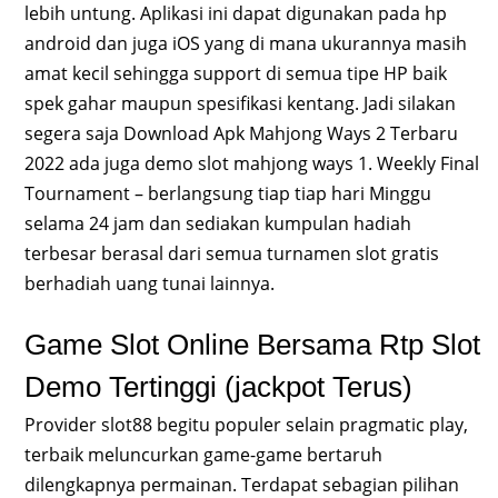
lebih untung. Aplikasi ini dapat digunakan pada hp
android dan juga iOS yang di mana ukurannya masih
amat kecil sehingga support di semua tipe HP baik
spek gahar maupun spesifikasi kentang. Jadi silakan
segera saja Download Apk Mahjong Ways 2 Terbaru
2022 ada juga demo slot mahjong ways 1. Weekly Final
Tournament – berlangsung tiap tiap hari Minggu
selama 24 jam dan sediakan kumpulan hadiah
terbesar berasal dari semua turnamen slot gratis
berhadiah uang tunai lainnya.
Game Slot Online Bersama Rtp Slot
Demo Tertinggi (jackpot Terus)
Provider slot88 begitu populer selain pragmatic play,
terbaik meluncurkan game-game bertaruh
dilengkapnya permainan. Terdapat sebagian pilihan