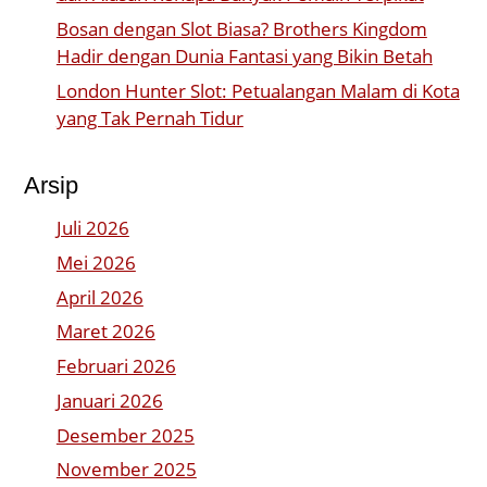
Bosan dengan Slot Biasa? Brothers Kingdom
Hadir dengan Dunia Fantasi yang Bikin Betah
London Hunter Slot: Petualangan Malam di Kota
yang Tak Pernah Tidur
Arsip
Juli 2026
Mei 2026
April 2026
Maret 2026
Februari 2026
Januari 2026
Desember 2025
November 2025