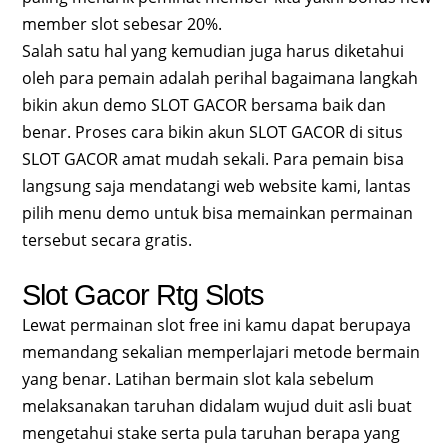
member slot sebesar 20%.
Salah satu hal yang kemudian juga harus diketahui
oleh para pemain adalah perihal bagaimana langkah
bikin akun demo SLOT GACOR bersama baik dan
benar. Proses cara bikin akun SLOT GACOR di situs
SLOT GACOR amat mudah sekali. Para pemain bisa
langsung saja mendatangi web website kami, lantas
pilih menu demo untuk bisa memainkan permainan
tersebut secara gratis.
Slot Gacor Rtg Slots
Lewat permainan slot free ini kamu dapat berupaya
memandang sekalian memperlajari metode bermain
yang benar. Latihan bermain slot kala sebelum
melaksanakan taruhan didalam wujud duit asli buat
mengetahui stake serta pula taruhan berapa yang