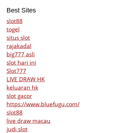
Best Sites
slot88
togel
situs slot
rajakadal
big777 asli
slot hari ini
Slot777
LIVE DRAW HK
keluaran hk
slot gacor
https://www.bluefugu.com/
slot88
live draw macau
judi slot