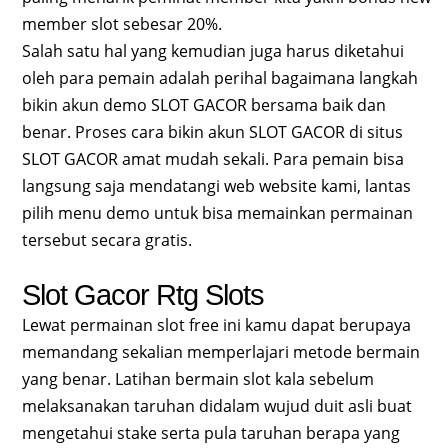
member slot sebesar 20%.
Salah satu hal yang kemudian juga harus diketahui
oleh para pemain adalah perihal bagaimana langkah
bikin akun demo SLOT GACOR bersama baik dan
benar. Proses cara bikin akun SLOT GACOR di situs
SLOT GACOR amat mudah sekali. Para pemain bisa
langsung saja mendatangi web website kami, lantas
pilih menu demo untuk bisa memainkan permainan
tersebut secara gratis.
Slot Gacor Rtg Slots
Lewat permainan slot free ini kamu dapat berupaya
memandang sekalian memperlajari metode bermain
yang benar. Latihan bermain slot kala sebelum
melaksanakan taruhan didalam wujud duit asli buat
mengetahui stake serta pula taruhan berapa yang