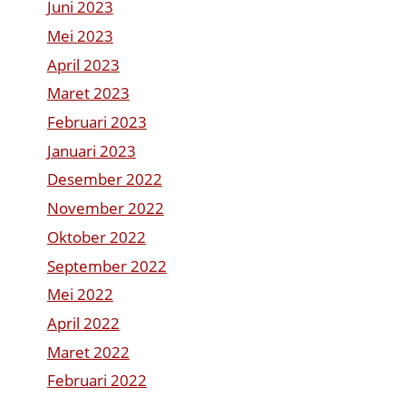
Juni 2023
Mei 2023
April 2023
Maret 2023
Februari 2023
Januari 2023
Desember 2022
November 2022
Oktober 2022
September 2022
Mei 2022
April 2022
Maret 2022
Februari 2022