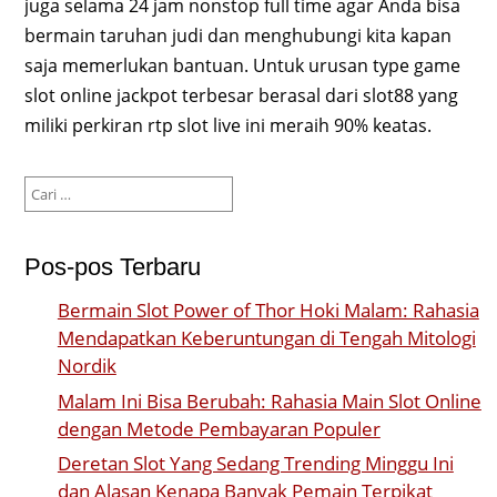
juga selama 24 jam nonstop full time agar Anda bisa
bermain taruhan judi dan menghubungi kita kapan
saja memerlukan bantuan. Untuk urusan type game
slot online jackpot terbesar berasal dari slot88 yang
miliki perkiran rtp slot live ini meraih 90% keatas.
Cari
untuk:
Pos-pos Terbaru
Bermain Slot Power of Thor Hoki Malam: Rahasia
Mendapatkan Keberuntungan di Tengah Mitologi
Nordik
Malam Ini Bisa Berubah: Rahasia Main Slot Online
dengan Metode Pembayaran Populer
Deretan Slot Yang Sedang Trending Minggu Ini
dan Alasan Kenapa Banyak Pemain Terpikat