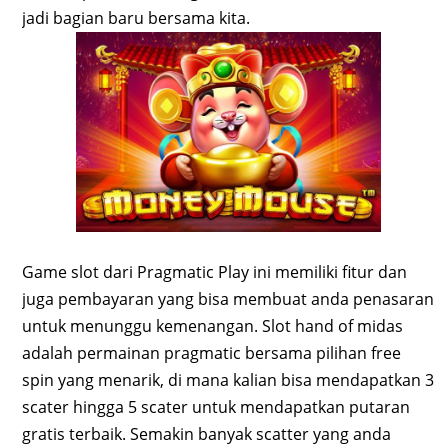
jadi bagian baru bersama kita.
Game slot dari Pragmatic Play ini memiliki fitur dan
juga pembayaran yang bisa membuat anda penasaran
untuk menunggu kemenangan. Slot hand of midas
adalah permainan pragmatic bersama pilihan free
spin yang menarik, di mana kalian bisa mendapatkan 3
scater hingga 5 scater untuk mendapatkan putaran
gratis terbaik. Semakin banyak scatter yang anda