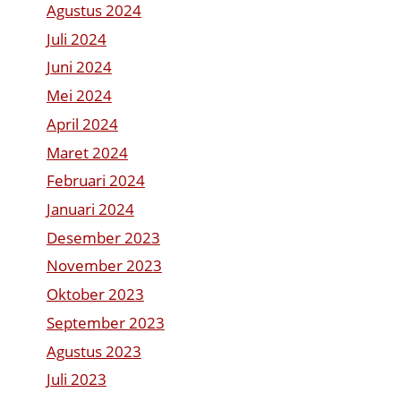
Agustus 2024
Juli 2024
Juni 2024
Mei 2024
April 2024
Maret 2024
Februari 2024
Januari 2024
Desember 2023
November 2023
Oktober 2023
September 2023
Agustus 2023
Juli 2023