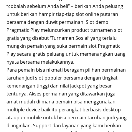
“cobalah sebelum Anda beli” – berikan Anda peluang
untuk berikan hampir tiap-tiap slot online putaran
bersama dengan duwit permainan. Slot demo
Pragmatic Play meluncurkan product turnamen slot
gratis yang disebut ‘Turnamen Sosial’ yang terlalu
mungkin pemain yang suka bermain slot Pragmatic
Play secara gratis peluang untuk memenangkan uang
nyata bersama melakukannya.
Para pemain bisa nikmati beragam pilihan permainan
taruhan judi slot populer bersama dengan tingkat
kemenangan tinggi dan nilai Jackpot yang besar
tentunya. Akses permainan yang ditawarkan juga
amat mudah di mana pemain bisa menggunakan
multiple device baik itu perangkat berbasis desktop
ataupun mobile untuk bisa bermain taruhan judi yang
di inginkan. Support dan layanan yang kami berikan