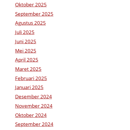
Oktober 2025
September 2025
Agustus 2025
Juli 2025
Juni 2025
Mei 2025
April 2025
Maret 2025
Februari 2025
Januari 2025
Desember 2024
November 2024
Oktober 2024
September 2024