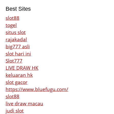
Best Sites
slot88
togel
situs slot
rajakadal
big777 asli
slot hari ini
Slot777
LIVE DRAW HK
keluaran hk
slot gacor
https://www.bluefugu.com/
slot88
live draw macau
judi slot