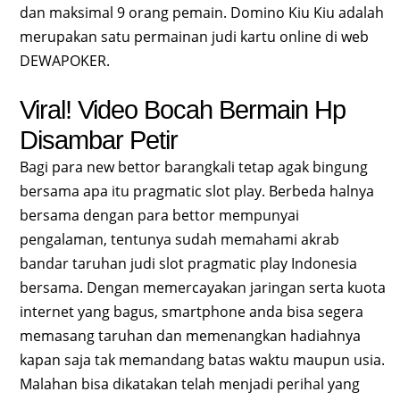
dan maksimal 9 orang pemain. Domino Kiu Kiu adalah
merupakan satu permainan judi kartu online di web
DEWAPOKER.
Viral! Video Bocah Bermain Hp
Disambar Petir
Bagi para new bettor barangkali tetap agak bingung
bersama apa itu pragmatic slot play. Berbeda halnya
bersama dengan para bettor mempunyai
pengalaman, tentunya sudah memahami akrab
bandar taruhan judi slot pragmatic play Indonesia
bersama. Dengan memercayakan jaringan serta kuota
internet yang bagus, smartphone anda bisa segera
memasang taruhan dan memenangkan hadiahnya
kapan saja tak memandang batas waktu maupun usia.
Malahan bisa dikatakan telah menjadi perihal yang