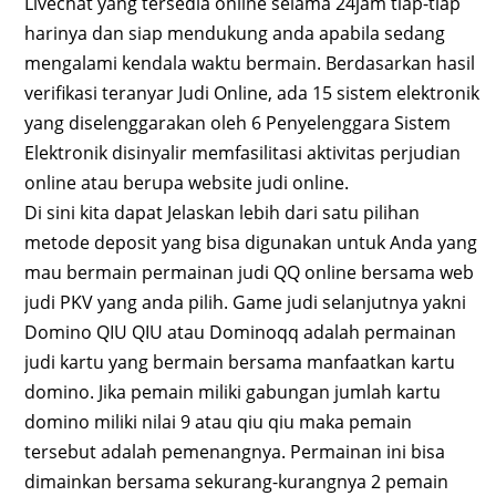
Livechat yang tersedia online selama 24jam tiap-tiap
harinya dan siap mendukung anda apabila sedang
mengalami kendala waktu bermain. Berdasarkan hasil
verifikasi teranyar Judi Online, ada 15 sistem elektronik
yang diselenggarakan oleh 6 Penyelenggara Sistem
Elektronik disinyalir memfasilitasi aktivitas perjudian
online atau berupa website judi online.
Di sini kita dapat Jelaskan lebih dari satu pilihan
metode deposit yang bisa digunakan untuk Anda yang
mau bermain permainan judi QQ online bersama web
judi PKV yang anda pilih. Game judi selanjutnya yakni
Domino QIU QIU atau Dominoqq adalah permainan
judi kartu yang bermain bersama manfaatkan kartu
domino. Jika pemain miliki gabungan jumlah kartu
domino miliki nilai 9 atau qiu qiu maka pemain
tersebut adalah pemenangnya. Permainan ini bisa
dimainkan bersama sekurang-kurangnya 2 pemain