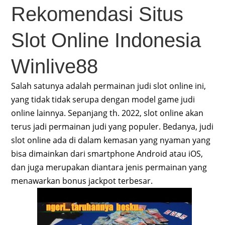
Rekomendasi Situs
Slot Online Indonesia
Winlive88
Salah satunya adalah permainan judi slot online ini,
yang tidak tidak serupa dengan model game judi
online lainnya. Sepanjang th. 2022, slot online akan
terus jadi permainan judi yang populer. Bedanya, judi
slot online ada di dalam kemasan yang nyaman yang
bisa dimainkan dari smartphone Android atau iOS,
dan juga merupakan diantara jenis permainan yang
menawarkan bonus jackpot terbesar.