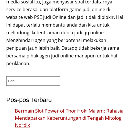
media sosial itu, juga menyasar soal terdaftarnya
service berasal dari platform game judi online di
website web PSE Judi Online dan jadi tidak diblokir. Hal
ini dapat terlalu membantu anda dan kita untuk
melindungi ketentraman dunia judi qq online.
Menghindari agen yang berpotensi melakukan
penipuan jauh lebih baik. Dataqq tidak bekerja sama
bersama pihak agen judi online manapun untuk hal
periklanan.
Cari
untuk:
Pos-pos Terbaru
Bermain Slot Power of Thor Hoki Malam: Rahasia
Mendapatkan Keberuntungan di Tengah Mitologi
Nordik