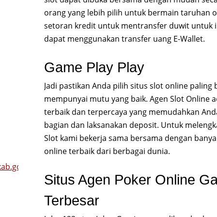
orang yang lebih pilih untuk bermain taruhan 
setoran kredit untuk mentransfer duwit untuk 
dapat menggunakan transfer uang E-Wallet.
Game Play Play
Jadi pastikan Anda pilih situs slot online palin
mempunyai mutu yang baik. Agen Slot Online ad
terbaik dan terpercaya yang memudahkan And
bagian dan laksanakan deposit. Untuk melengkap
Slot kami bekerja sama bersama dengan banya
online terbaik dari berbagai dunia.
ab.go.id/
Situs Agen Poker Online 
Terbesar