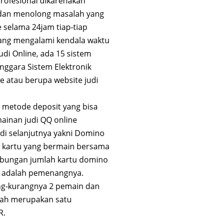
profesional dikarenakan
 dan menolong masalah yang
e selama 24jam tiap-tiap
ang mengalami kendala waktu
Judi Online, ada 15 sistem
nggara Sistem Elektronik
ine atau berupa website judi
han metode deposit yang bisa
inan judi QQ online
di selanjutnya yakni Domino
 kartu yang bermain bersama
gabungan jumlah kartu domino
ut adalah pemenangnya.
ng-kurangnya 2 pemain dan
lah merupakan satu
R.