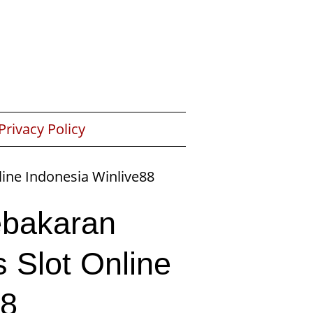
Privacy Policy
ne Indonesia Winlive88
bakaran
 Slot Online
88