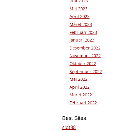
Juni 2023
Mei 2023
April 2023
Maret 2023
Februari 2023
Januari 2023
Desember 2022
November 2022
Oktober 2022
September 2022
Mei 2022
April 2022
Maret 2022
Februari 2022
Best Sites
slot88