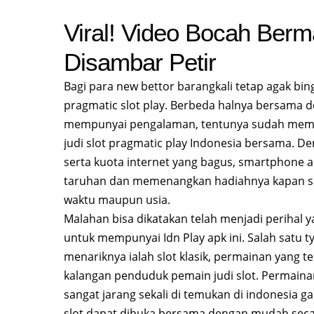
Viral! Video Bocah Berm
Disambar Petir
Bagi para new bettor barangkali tetap agak bi
pragmatic slot play. Berbeda halnya bersama 
mempunyai pengalaman, tentunya sudah mem
judi slot pragmatic play Indonesia bersama. 
serta kuota internet yang bagus, smartphone
taruhan dan memenangkan hadiahnya kapan s
waktu maupun usia.
Malahan bisa dikatakan telah menjadi perihal y
untuk mempunyai Idn Play apk ini. Salah satu t
menariknya ialah slot klasik, permainan yang t
kalangan penduduk pemain judi slot. Permainan 
sangat jarang sekali di temukan di indonesia 
slot dapat dibuka bersama dengan mudah seca