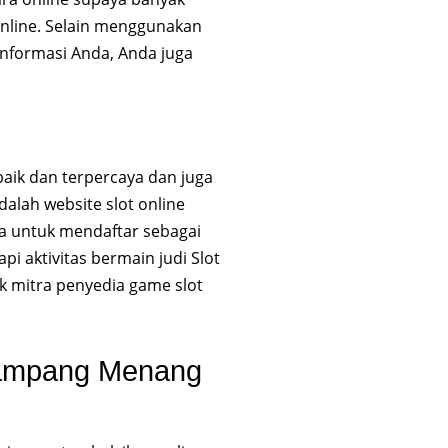
online. Selain menggunakan
informasi Anda, Anda juga
g baik dan terpercaya dan juga
alah website slot online
a untuk mendaftar sebagai
i aktivitas bermain judi Slot
k mitra penyedia game slot
Gampang Menang