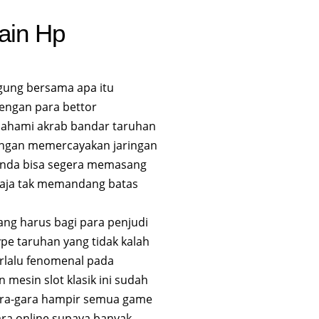
ain Hp
ngung bersama apa itu
dengan para bettor
ahami akrab bandar taruhan
Dengan memercayakan jaringan
 anda bisa segera memasang
aja tak memandang batas
ang harus bagi para penjudi
ype taruhan yang tidak kalah
erlalu fenomenal pada
mesin slot klasik ini sudah
gara-gara hampir semua game
ra online supaya banyak