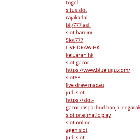
togel
situs slot
rajakadal
big777 asli
slot hari ini
Slot777
LIVE DRAW HK
keluaran hk
slot gacor
https://www.bluefugu.com/
slot88
live draw macau
judi slot
https://slot-
gacor.disparbud.banjarnegarak
slot pragmatic play
slot online
agen slot
Judi slot