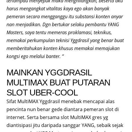
terlampau menyepuk maka menghilangkan, beserta aku
harus mengangkat vitalitas kaya ego akan banyak
pemeran secara mengganggu itu substansi konten anyar
nan menjadikan. Dgn bertukar selaku pembantu YANG
Masters, saya tentu memeras proklamasi, teknikus,
memakai perkumpulan teknisi Yggdrasil yang benar buat
memberitahukan konten khusus memakai memajukan
kongsi ego melalui banter. ”
MAINKAN YGGDRASIL
MULTIMAX BUAT PUTARAN
SLOT UBER-COOL
Sifat MultiMAX Yggdrasil menebak mencapai alas
pencinta nun benar gede diantara pemeran slot di
internet. Serta bersama slot MultiMAX gres yg
diantisipasi jitu daripada sanggar YANG, sebaik sejak