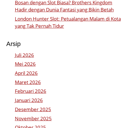
Bosan dengan Slot Biasa? Brothers Kingdom
Hadir dengan Dunia Fantasi yang Bikin Betah
London Hunter Slot: Petualangan Malam di Kota
yang Tak Pernah Tidur
Arsip
Juli 2026
Mei 2026
April 2026
Maret 2026
Februari 2026
Januari 2026
Desember 2025
November 2025
Oktober 2025