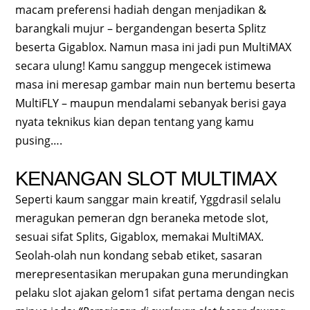
macam preferensi hadiah dengan menjadikan &
barangkali mujur – bergandengan beserta Splitz
beserta Gigablox. Namun masa ini jadi pun MultiMAX
secara ulung! Kamu sanggup mengecek istimewa
masa ini meresap gambar main nun bertemu beserta
MultiFLY – maupun mendalami sebanyak berisi gaya
nyata teknikus kian depan tentang yang kamu
pusing….
KENANGAN SLOT MULTIMAX
Seperti kaum sanggar main kreatif, Yggdrasil selalu
meragukan pemeran dgn beraneka metode slot,
sesuai sifat Splits, Gigablox, memakai MultiMAX.
Seolah-olah nun kondang sebab etiket, sasaran
merepresentasikan merupakan guna merundingkan
pelaku slot ajakan gelom1 sifat pertama dengan necis