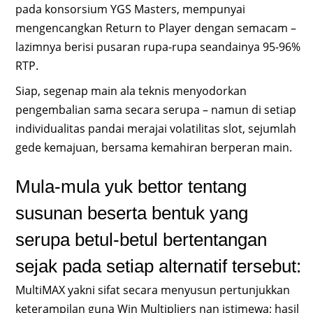
pada konsorsium YGS Masters, mempunyai
mengencangkan Return to Player dengan semacam –
lazimnya berisi pusaran rupa-rupa seandainya 95-96%
RTP.
Siap, segenap main ala teknis menyodorkan
pengembalian sama secara serupa – namun di setiap
individualitas pandai merajai volatilitas slot, sejumlah
gede kemajuan, bersama kemahiran berperan main.
Mula-mula yuk bettor tentang
susunan beserta bentuk yang
serupa betul-betul bertentangan
sejak pada setiap alternatif tersebut:
MultiMAX yakni sifat secara menyusun pertunjukkan
keterampilan guna Win Multipliers nan istimewa; hasil