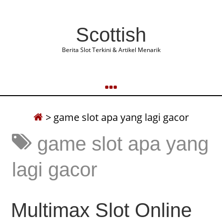
Scottish
Berita Slot Terkini & Artikel Menarik
>
game slot apa yang lagi gacor
game slot apa yang
lagi gacor
Multimax Slot Online