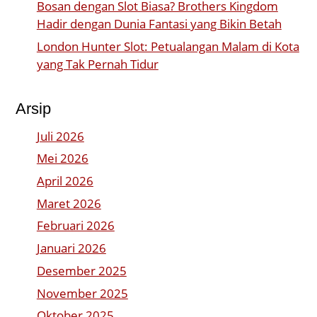
Bosan dengan Slot Biasa? Brothers Kingdom
Hadir dengan Dunia Fantasi yang Bikin Betah
London Hunter Slot: Petualangan Malam di Kota
yang Tak Pernah Tidur
Arsip
Juli 2026
Mei 2026
April 2026
Maret 2026
Februari 2026
Januari 2026
Desember 2025
November 2025
Oktober 2025