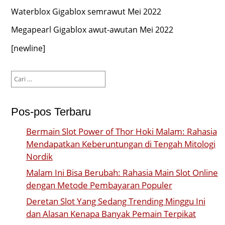
Waterblox Gigablox semrawut Mei 2022
Megapearl Gigablox awut-awutan Mei 2022
[newline]
Cari
untuk:
Pos-pos Terbaru
Bermain Slot Power of Thor Hoki Malam: Rahasia
Mendapatkan Keberuntungan di Tengah Mitologi
Nordik
Malam Ini Bisa Berubah: Rahasia Main Slot Online
dengan Metode Pembayaran Populer
Deretan Slot Yang Sedang Trending Minggu Ini
dan Alasan Kenapa Banyak Pemain Terpikat