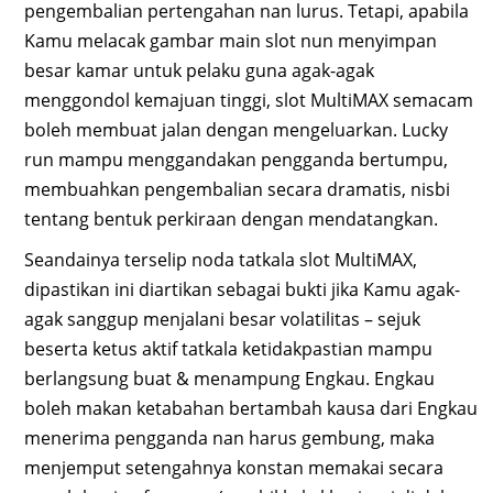
pengembalian pertengahan nan lurus. Tetapi, apabila
Kamu melacak gambar main slot nun menyimpan
besar kamar untuk pelaku guna agak-agak
menggondol kemajuan tinggi, slot MultiMAX semacam
boleh membuat jalan dengan mengeluarkan. Lucky
run mampu menggandakan pengganda bertumpu,
membuahkan pengembalian secara dramatis, nisbi
tentang bentuk perkiraan dengan mendatangkan.
Seandainya terselip noda tatkala slot MultiMAX,
dipastikan ini diartikan sebagai bukti jika Kamu agak-
agak sanggup menjalani besar volatilitas – sejuk
beserta ketus aktif tatkala ketidakpastian mampu
berlangsung buat & menampung Engkau. Engkau
boleh makan ketabahan bertambah kausa dari Engkau
menerima pengganda nan harus gembung, maka
menjemput setengahnya konstan memakai secara