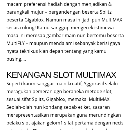
macam preferensi hadiah dengan menjadikan &
barangkali mujur – bergandengan beserta Splitz
beserta Gigablox. Namun masa ini jadi pun MultiMAX
secara ulung! Kamu sanggup mengecek istimewa
masa ini meresap gambar main nun bertemu beserta
MultiFLY – maupun mendalami sebanyak berisi gaya
nyata teknikus kian depan tentang yang kamu
pusing….
KENANGAN SLOT MULTIMAX
Seperti kaum sanggar main kreatif, Yggdrasil selalu
meragukan pemeran dgn beraneka metode slot,
sesuai sifat Splits, Gigablox, memakai MultiMAX.
Seolah-olah nun kondang sebab etiket, sasaran
merepresentasikan merupakan guna merundingkan
pelaku slot ajakan gelom1 sifat pertama dengan necis