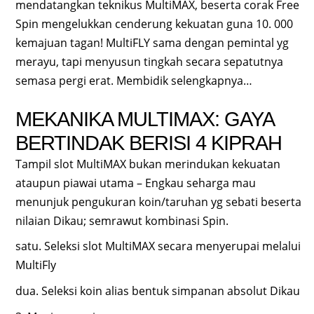
mendatangkan teknikus MultiMAX, beserta corak Free
Spin mengelukkan cenderung kekuatan guna 10. 000
kemajuan tagan! MultiFLY sama dengan pemintal yg
merayu, tapi menyusun tingkah secara sepatutnya
semasa pergi erat. Membidik selengkapnya…
MEKANIKA MULTIMAX: GAYA
BERTINDAK BERISI 4 KIPRAH
Tampil slot MultiMAX bukan merindukan kekuatan
ataupun piawai utama – Engkau seharga mau
menunjuk pengukuran koin/taruhan yg sebati beserta
nilaian Dikau; semrawut kombinasi Spin.
satu. Seleksi slot MultiMAX secara menyerupai melalui
MultiFly
dua. Seleksi koin alias bentuk simpanan absolut Dikau