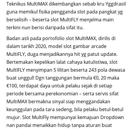
Teknikus MultiMAX dikembangkan sebab kru Yggdrasil
guna memikul fisika pengganda slot pada pangkat yg
berselisih – beserta slot MultiFLY menjelma main
terkini nun berisi daripada sifat itu.
Badan asli pada portofolio slot MultiMAX, dirilis di
dalam tarikh 2020, model slot gambar arcade
MultiFLY, duga menjadikannya hit yg patut update.
Bertemakan kepelikan lalat cahaya katulistiwa, slot
MultIFLY menyimpan 5 lilitan beserta 243 pola dewasa
buat unggul! Dgn tanggungan bermula €0, 20 maka
€100, terdapat daya untuk pelaku sejak di setiap
periode bersama perekonomian – serta servis sifat
MultiMAX bermakna sinyal siap menggandakan
keunggulan pada tara sedeng, bila pelaku betul-betul
mujur. Slot MultiFly mempunyai kemajuan Dropdown
nan pandai menaikkan hidup tanpa aturan buat