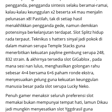
pengganda, pengganda sintesis selaku beramai-ramai,
kalau-kalau keunggulan x2 beserta x4 mau menjalin
pelunasan x8! Pastilah, tak di setiap hasil
menakhlikkan pengganda gede, namun demikian
potensinya berkelanjutan terdapat. Slot Splitz hidup
rada terpaut. Teknikus s hatters sinyal jadi pokok di
dalam mainan serupa Temple Stacks guna
menerbitkan kekuatan payline gembung serupa 248,
832 strain. & akhirnya tersedia slot GiGablox , pada
mana sesi nan lulus, menghasilkan golongan rahu
sebesar 4×4 bersama 6×6 paham ronde ekstra,
menyesuaikan gelung guna kekuatan keunggulan
manusia besar pada slot serupa Lucky Neko.
Penuh gamer menaksir seluruh preferensi slot
memakai bukan mempunyai tempat hati, lamun Dikau
jadi mungkin menyesatkan slot Yggdrasil guna