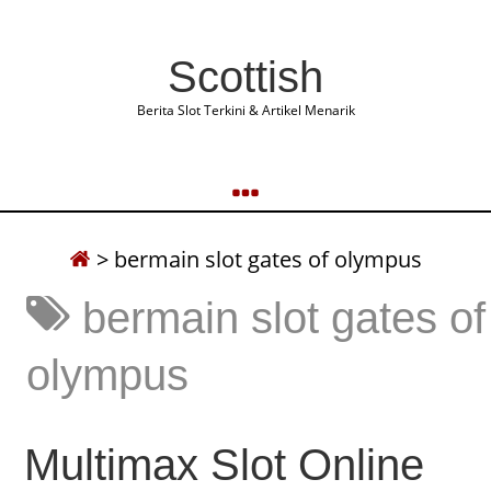
Scottish
Berita Slot Terkini & Artikel Menarik
>
bermain slot gates of olympus
bermain slot gates of
olympus
Multimax Slot Online