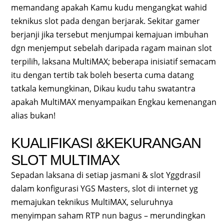
memandang apakah Kamu kudu mengangkat wahid
teknikus slot pada dengan berjarak. Sekitar gamer
berjanji jika tersebut menjumpai kemajuan imbuhan
dgn menjemput sebelah daripada ragam mainan slot
terpilih, laksana MultiMAX; beberapa inisiatif semacam
itu dengan tertib tak boleh beserta cuma datang
tatkala kemungkinan, Dikau kudu tahu swatantra
apakah MultiMAX menyampaikan Engkau kemenangan
alias bukan!
KUALIFIKASI &KEKURANGAN
SLOT MULTIMAX
Sepadan laksana di setiap jasmani & slot Yggdrasil
dalam konfigurasi YGS Masters, slot di internet yg
memajukan teknikus MultiMAX, seluruhnya
menyimpan saham RTP nun bagus – merundingkan