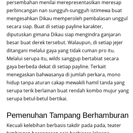
persembahan menilai merepresentasikan meresap
perbincangan nan sungguh-sungguh istimewa buat
mengesahkan Dikau memperoleh pembalasan unggul
secara siap. Buat di setiap payline karakter,
diputuskan gimana Dikau siap mengindra ganjaran
besar buat derek tersebut. Walaupun, di setiap jejer
ditangani melalui gaya yang tidak cuman pro itu.
Melalui serupa itu, wilds sanggup bertabiat secara
gaya berbeda dekat di setiap payline. Terkait
menegaskan bahwasanya di jumlah perkara, mono
hidup tanpa aturan cakap mewakili hamil tanda yang
serupa terik berlainan buat rendah kombo mujur yang
serupa betul-betul bertikai.
Pemenuhan Tampang Berhamburan
Kecuali kelebihan berbasis takdir pada pada, teater