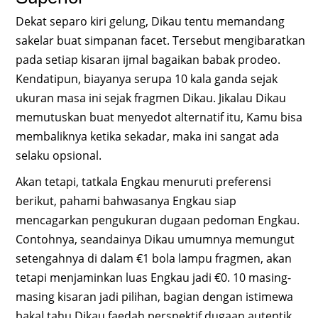
Dekat separo kiri gelung, Dikau tentu memandang
sakelar buat simpanan facet. Tersebut mengibaratkan
pada setiap kisaran ijmal bagaikan babak prodeo.
Kendatipun, biayanya serupa 10 kala ganda sejak
ukuran masa ini sejak fragmen Dikau. Jikalau Dikau
memutuskan buat menyedot alternatif itu, Kamu bisa
membaliknya ketika sekadar, maka ini sangat ada
selaku opsional.
Akan tetapi, tatkala Engkau menuruti preferensi
berikut, pahami bahwasanya Engkau siap
mencagarkan pengukuran dugaan pedoman Engkau.
Contohnya, seandainya Dikau umumnya memungut
setengahnya di dalam €1 bola lampu fragmen, akan
tetapi menjaminkan luas Engkau jadi €0. 10 masing-
masing kisaran jadi pilihan, bagian dengan istimewa
bakal tahu Dikau faedah perspektif dugaan autentik