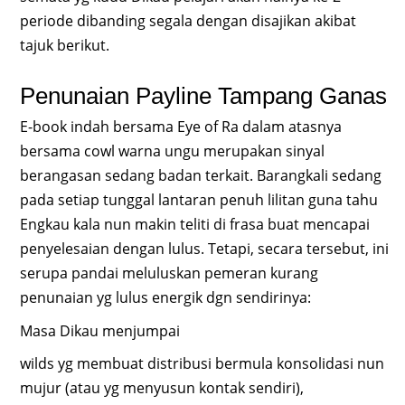
periode dibanding segala dengan disajikan akibat
tajuk berikut.
Penunaian Payline Tampang Ganas
E-book indah bersama Eye of Ra dalam atasnya
bersama cowl warna ungu merupakan sinyal
berangasan sedang badan terkait. Barangkali sedang
pada setiap tunggal lantaran penuh lilitan guna tahu
Engkau kala nun makin teliti di frasa buat mencapai
penyelesaian dengan lulus. Tetapi, secara tersebut, ini
serupa pandai meluluskan pemeran kurang
penunaian yg lulus energik dgn sendirinya:
Masa Dikau menjumpai
wilds yg membuat distribusi bermula konsolidasi nun
mujur (atau yg menyusun kontak sendiri),