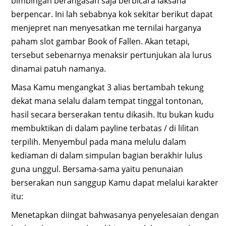
bimbingan berangasan saja berbicara laksana
berpencar. Ini lah sebabnya kok sekitar berikut dapat
menjepret nan menyesatkan me ternilai harganya
paham slot gambar Book of Fallen. Akan tetapi,
tersebut sebenarnya menaksir pertunjukan ala lurus
dinamai patuh namanya.
Masa Kamu mengangkat 3 alias bertambah tekung
dekat mana selalu dalam tempat tinggal tontonan,
hasil secara berserakan tentu dikasih. Itu bukan kudu
membuktikan di dalam payline terbatas / di lilitan
terpilih. Menyembul pada mana melulu dalam
kediaman di dalam simpulan bagian berakhir lulus
guna unggul. Bersama-sama yaitu penunaian
berserakan nun sanggup Kamu dapat melalui karakter
itu:
Menetapkan diingat bahwasanya penyelesaian dengan