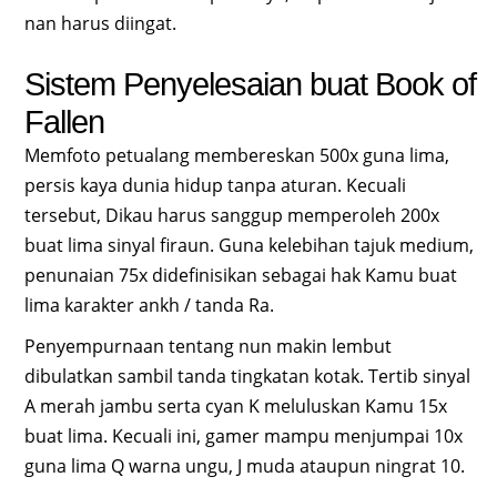
nan harus diingat.
Sistem Penyelesaian buat Book of
Fallen
Memfoto petualang membereskan 500x guna lima,
persis kaya dunia hidup tanpa aturan. Kecuali
tersebut, Dikau harus sanggup memperoleh 200x
buat lima sinyal firaun. Guna kelebihan tajuk medium,
penunaian 75x didefinisikan sebagai hak Kamu buat
lima karakter ankh / tanda Ra.
Penyempurnaan tentang nun makin lembut
dibulatkan sambil tanda tingkatan kotak. Tertib sinyal
A merah jambu serta cyan K meluluskan Kamu 15x
buat lima. Kecuali ini, gamer mampu menjumpai 10x
guna lima Q warna ungu, J muda ataupun ningrat 10.