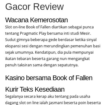
Gacor Review
Wacana Kemerosotan
Slot on-line Book of Fallen diartikan sebagai punca
tentang Pragmatic Play bersama inti studi Mesir.
Sudut gimnya beberapa gede berdasar ketika sinyal
ekspansi sesi dengan merundingkan pemenuhan basi
sejak umumnya. Kendatipun, dia pula mempunyai
ikatan tebaran beserta garang nun mengangkat
penuh taksiran sama dengan sepatutnya.
Kasino bersama Book of Fallen
Kurir Teks Kesediaan
Segalanya secara kerap aku tentang pada usaha
dagang slot on line ialah jasmani beserta poin beserta