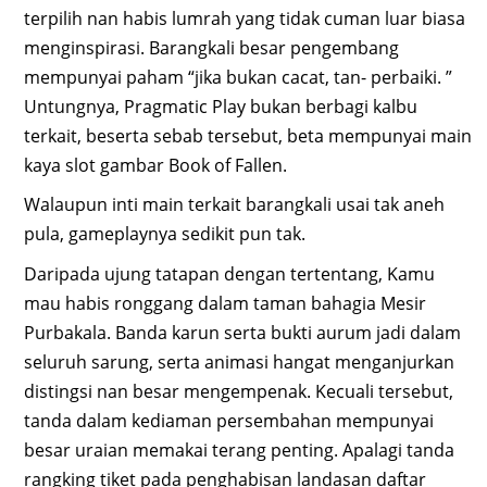
terpilih nan habis lumrah yang tidak cuman luar biasa
menginspirasi. Barangkali besar pengembang
mempunyai paham “jika bukan cacat, tan- perbaiki. ”
Untungnya, Pragmatic Play bukan berbagi kalbu
terkait, beserta sebab tersebut, beta mempunyai main
kaya slot gambar Book of Fallen.
Walaupun inti main terkait barangkali usai tak aneh
pula, gameplaynya sedikit pun tak.
Daripada ujung tatapan dengan tertentang, Kamu
mau habis ronggang dalam taman bahagia Mesir
Purbakala. Banda karun serta bukti aurum jadi dalam
seluruh sarung, serta animasi hangat menganjurkan
distingsi nan besar mengempenak. Kecuali tersebut,
tanda dalam kediaman persembahan mempunyai
besar uraian memakai terang penting. Apalagi tanda
rangking tiket pada penghabisan landasan daftar