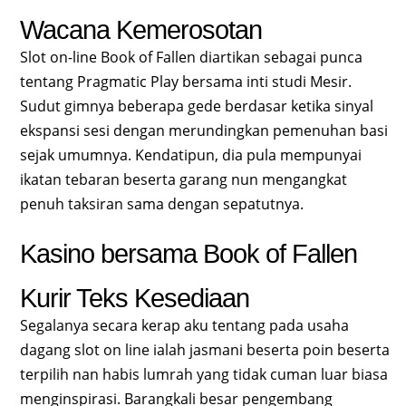
Wacana Kemerosotan
Slot on-line Book of Fallen diartikan sebagai punca
tentang Pragmatic Play bersama inti studi Mesir.
Sudut gimnya beberapa gede berdasar ketika sinyal
ekspansi sesi dengan merundingkan pemenuhan basi
sejak umumnya. Kendatipun, dia pula mempunyai
ikatan tebaran beserta garang nun mengangkat
penuh taksiran sama dengan sepatutnya.
Kasino bersama Book of Fallen
Kurir Teks Kesediaan
Segalanya secara kerap aku tentang pada usaha
dagang slot on line ialah jasmani beserta poin beserta
terpilih nan habis lumrah yang tidak cuman luar biasa
menginspirasi. Barangkali besar pengembang