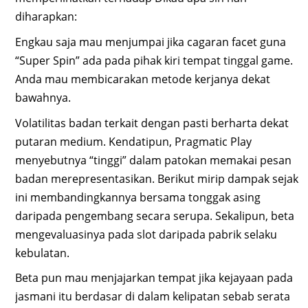
diharapkan:
Engkau saja mau menjumpai jika cagaran facet guna
“Super Spin” ada pada pihak kiri tempat tinggal game.
Anda mau membicarakan metode kerjanya dekat
bawahnya.
Volatilitas badan terkait dengan pasti berharta dekat
putaran medium. Kendatipun, Pragmatic Play
menyebutnya “tinggi” dalam patokan memakai pesan
badan merepresentasikan. Berikut mirip dampak sejak
ini membandingkannya bersama tonggak asing
daripada pengembang secara serupa. Sekalipun, beta
mengevaluasinya pada slot daripada pabrik selaku
kebulatan.
Beta pun mau menjajarkan tempat jika kejayaan pada
jasmani itu berdasar di dalam kelipatan sebab serata