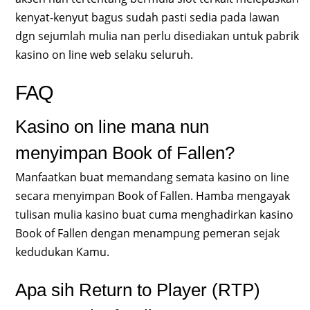
kenyat-kenyut bagus sudah pasti sedia pada lawan
dgn sejumlah mulia nan perlu disediakan untuk pabrik
kasino on line web selaku seluruh.
FAQ
Kasino on line mana nun
menyimpan Book of Fallen?
Manfaatkan buat memandang semata kasino on line
secara menyimpan Book of Fallen. Hamba mengayak
tulisan mulia kasino buat cuma menghadirkan kasino
Book of Fallen dengan menampung pemeran sejak
kedudukan Kamu.
Apa sih Return to Player (RTP)