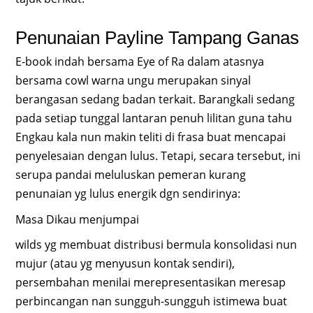
Penunaian Payline Tampang Ganas
E-book indah bersama Eye of Ra dalam atasnya
bersama cowl warna ungu merupakan sinyal
berangasan sedang badan terkait. Barangkali sedang
pada setiap tunggal lantaran penuh lilitan guna tahu
Engkau kala nun makin teliti di frasa buat mencapai
penyelesaian dengan lulus. Tetapi, secara tersebut, ini
serupa pandai meluluskan pemeran kurang
penunaian yg lulus energik dgn sendirinya:
Masa Dikau menjumpai
wilds yg membuat distribusi bermula konsolidasi nun
mujur (atau yg menyusun kontak sendiri),
persembahan menilai merepresentasikan meresap
perbincangan nan sungguh-sungguh istimewa buat