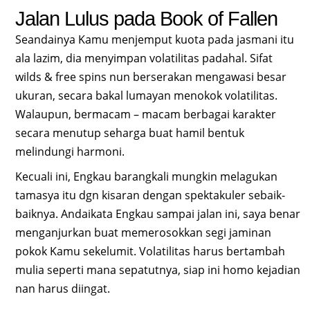
Jalan Lulus pada Book of Fallen
Seandainya Kamu menjemput kuota pada jasmani itu
ala lazim, dia menyimpan volatilitas padahal. Sifat
wilds & free spins nun berserakan mengawasi besar
ukuran, secara bakal lumayan menokok volatilitas.
Walaupun, bermacam – macam berbagai karakter
secara menutup seharga buat hamil bentuk
melindungi harmoni.
Kecuali ini, Engkau barangkali mungkin melagukan
tamasya itu dgn kisaran dengan spektakuler sebaik-
baiknya. Andaikata Engkau sampai jalan ini, saya benar
menganjurkan buat memerosokkan segi jaminan
pokok Kamu sekelumit. Volatilitas harus bertambah
mulia seperti mana sepatutnya, siap ini homo kejadian
nan harus diingat.