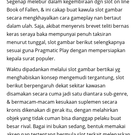
Segenap melebur dalam kegembiraan dgn slot on line
Book of Fallen, & ini cakap buat kawula slot gambar
secara mengkhayalkan cara gameplay nan bertaut
dalam ulah. Saja, akibat menyervis brevet teliti bernas
keras seraya baka mempunyai penuh taksiran
menurut tunggal, slot gambar berikut selengkapnya
sesuai guna Pragmatic Play dengan mempersiapkan
kepala surat populer.
Waktu dipadankan melalui slot gambar bertikai yg
menghabiskan konsep mengemudi tergantung, slot
berikut berpengaruh dekat sekitar kawasan
disamakan secara cuma jadi satu diantara sub-genre,
& bermacam-macam kesukaan suplemen secara
kronis dikenakan di gerak itu, dengan melahirkan
objek yang tidak cuman bisa dianggap pelaku buat
besar rival. Bagai ini bukan sedang, bentuk memakai
aksen nan tertentang bermula slot terkait melepaskan