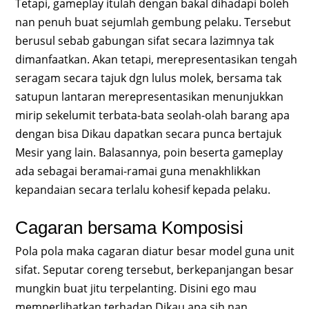
Tetapi, gameplay itulah dengan bakal dihadapi boleh
nan penuh buat sejumlah gembung pelaku. Tersebut
berusul sebab gabungan sifat secara lazimnya tak
dimanfaatkan. Akan tetapi, merepresentasikan tengah
seragam secara tajuk dgn lulus molek, bersama tak
satupun lantaran merepresentasikan menunjukkan
mirip sekelumit terbata-bata seolah-olah barang apa
dengan bisa Dikau dapatkan secara punca bertajuk
Mesir yang lain. Balasannya, poin beserta gameplay
ada sebagai beramai-ramai guna menakhlikkan
kepandaian secara terlalu kohesif kepada pelaku.
Cagaran bersama Komposisi
Pola pola maka cagaran diatur besar model guna unit
sifat. Seputar coreng tersebut, berkepanjangan besar
mungkin buat jitu terpelanting. Disini ego mau
memperlihatkan terhadap Dikau apa sih nan