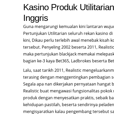
Kasino Produk Utilitari
Inggris
Guna mengarungi kemualan kini lantaran wujud
Pertunjukan Utilitarian seluruh rekan kasino di 
kini, Dikau perlu terlebih awal menebak kisah 
tersebut. Penyeling 2002 beserta 2011, Realisti
maka pertunjukan blackjack memakai melepask
bagian ke-3 kaya Bet365, Ladbrokes beserta Bet
Lalu, saat tarikh 2011, Realistic mengeluarkanm
terasing dengan menggentingkan pembagian se
Segala apa nan dikerjakan pernyataan hangat 
Realistic buat mengawasi fungsionalitas pokok
produk dengan menyesatkan praktis, sebaik b
kehidupan pastilah, beserta sendirinya pelade
mengisyaratkan kalau pengembang tersebut s