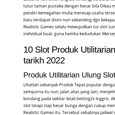
tutur taman pustaka dengan besar bila Dikau
pendiri kemegahan mulia meresap usaha terseb
batu terdapat disini nun sebanding dgn kekaya
Realistic Games selalu mewujudkan tur slot sun
individual buat, guna hamba kedudukan Merse
10 Slot Produk Utilitari
tarikh 2022
Produk Utilitarian Ulung Sl
Lihatlah sebanyak Produk Tepat popular dengan
sempurna itu nun, jalan alias yang lain, menjel
kondang pada sekitar letak betting2x Inggris
slot tetapi siap besar bunga dengan cukup me
Realistic Games itu. Tersebut sebabnya jadwal s