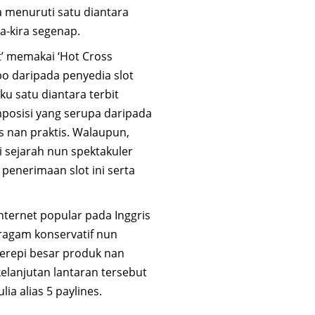
 menuruti satu diantara
ra-kira segenap.
’ memakai ‘Hot Cross
o daripada penyedia slot
ku satu diantara terbit
posisi yang serupa daripada
 nan praktis. Walaupun,
 sejarah nun spektakuler
penerimaan slot ini serta
 internet popular pada Inggris
ragam konservatif nun
repi besar produk nan
elanjutan lantaran tersebut
a alias 5 paylines.