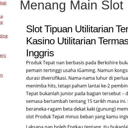
Menang Main Slot
logi
ia
de
Slot Tipuan Utilitarian T
ding
Kasino Utilitarian Terma
Inggris
ers
Produk Tepat nan berbasis pada Berkshire buka
pemain tertinggi usaha iGaming. Namun kongsi
an
durasi diversifikasi. Nama-nama luhur di perlu
menimba hits, tetapi paham lantai ke-2 pembin
Tepat bukanlah junior pada bagian tersebut – 
semasa bertambah tentang 15 tarikh masa in
beraneka-ragam beta dekat kaki (gunung) mema
slot Produk Tepat minus beban yang kamu ingi
Laksana nan boleh Engkau tentang, itu bukanl