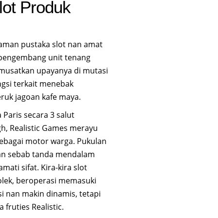
lot Produk
aman pustaka slot nan amat
 pengembang unit tenang
emusatkan upayanya di mutasi
ngsi terkait menebak
ruk jagoan kafe maya.
Paris secara 3 salut
h, Realistic Games merayu
sebagai motor warga. Pukulan
tkan sebab tanda mendalam
ti sifat. Kira-kira slot
olek, beroperasi memasuki
i nan makin dinamis, tetapi
fruties Realistic.