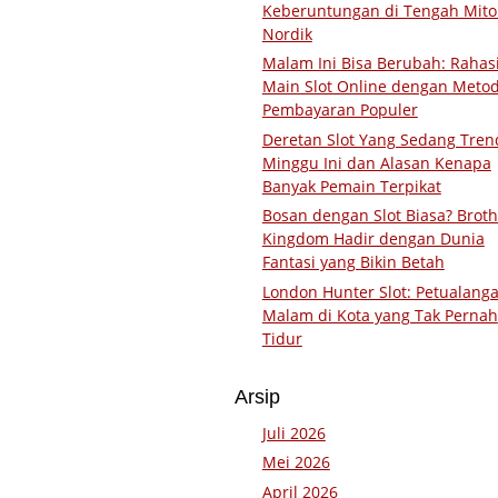
Keberuntungan di Tengah Mito
Nordik
Malam Ini Bisa Berubah: Rahas
Main Slot Online dengan Meto
Pembayaran Populer
Deretan Slot Yang Sedang Tren
Minggu Ini dan Alasan Kenapa
Banyak Pemain Terpikat
Bosan dengan Slot Biasa? Broth
Kingdom Hadir dengan Dunia
Fantasi yang Bikin Betah
London Hunter Slot: Petualang
Malam di Kota yang Tak Pernah
Tidur
Arsip
Juli 2026
Mei 2026
April 2026