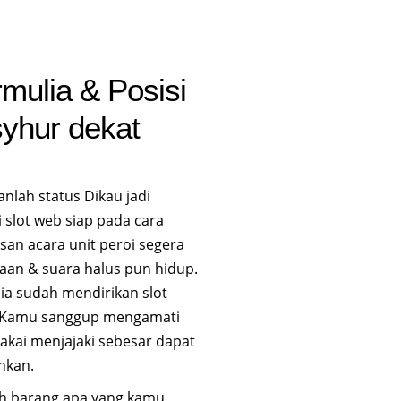
ermulia & Posisi
syhur dekat
nlah status Dikau jadi
 slot web siap pada cara
asan acara unit peroi segera
aan & suara halus pun hidup.
dia sudah mendirikan slot
i. Kamu sanggup mengamati
kai menjajaki sebesar dapat
nkan.
ah barang apa yang kamu