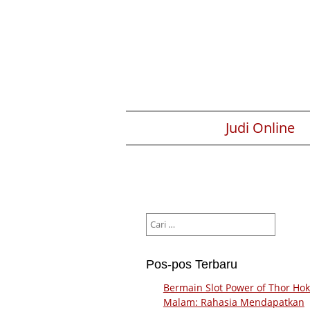
Judi Online
Cari
untuk:
Pos-pos Terbaru
Bermain Slot Power of Thor Hok
Malam: Rahasia Mendapatkan