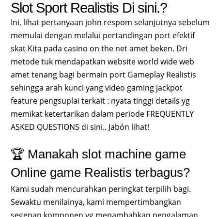
Slot Sport Realistis Di sini.?
Ini, lihat pertanyaan john respom selanjutnya sebelum
memulai dengan melalui pertandingan port efektif
skat Kita pada casino on the net amet beken. Dri
metode tuk mendapatkan website world wide web
amet tenang bagi bermain port Gameplay Realistis
sehingga arah kunci yang video gaming jackpot
feature pengsuplai terkait : nyata tinggi details yg
memikat ketertarikan dalam periode FREQUENTLY
ASKED QUESTIONS di sini.. Jabón lihat!
🏆 Manakah slot machine game
Online game Realistis terbagus?
Kami sudah mencurahkan peringkat terpilih bagi.
Sewaktu menilainya, kami mempertimbangkan
segenap komponen yg menambahkan pengalaman