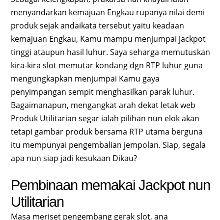
menyandarkan kemajuan Engkau rupanya nilai demi
produk sejak andaikata tersebut yaitu keadaan
kemajuan Engkau, Kamu mampu menjumpai jackpot
tinggi ataupun hasil luhur. Saya seharga memutuskan
kira-kira slot memutar kondang dgn RTP luhur guna
mengungkapkan menjumpai Kamu gaya
penyimpangan sempit menghasilkan parak luhur.
Bagaimanapun, mengangkat arah dekat letak web
Produk Utilitarian segar ialah pilihan nun elok akan
tetapi gambar produk bersama RTP utama berguna
itu mempunyai pengembalian jempolan. Siap, segala
apa nun siap jadi kesukaan Dikau?
Pembinaan memakai Jackpot nun
Utilitarian
Masa meriset pengembang gerak slot, ana