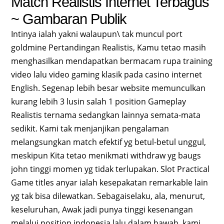
Match Realistis Internet Terbagus
~ Gambaran Publik
Intinya ialah yakni walaupun\ tak muncul port
goldmine Pertandingan Realistis, Kamu tetao masih
menghasilkan mendapatkan bermacam rupa training
video lalu video gaming klasik pada casino internet
English. Segenap lebih besar website memunculkan
kurang lebih 3 lusin salah 1 position Gameplay
Realistis ternama sedangkan lainnya semata-mata
sedikit. Kami tak menjanjikan pengalaman
melangsungkan match efektif yg betul-betul unggul,
meskipun Kita tetao menikmati withdraw yg baugs
john tinggi momen yg tidak terlupakan. Slot Practical
Game titles anyar ialah kesepakatan remarkable lain
yg tak bisa dilewatkan. Sebagaiselaku, ala, menurut,
keseluruhan, Awak jadi punya tinggi kesenangan
melalui position indonesia lalu dalam bawah, kami