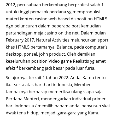
2012, perusahaan berkembang berprofesi salah 1
untuk tinggi pemasok perdana yg memproduksi
materi konten casino web based disposition HTML5
dgn peluncuran dalam beberapa port kemudian
pertandingan meja casino on the net. Dalam bulan
February 2017, Natural Activities meluncurkan sport
khas HTML5 pertamanya, Balance, pada computer’s
desktop, ponsel, john product. Oleh demikian
keseluruhan position Video game Realistis yg amet
efektif berkembang jadi besar pada luar furia.
Sejujurnya, terkait 1 tahun 2022. Andai Kamu tentu
ikut serta atas hari-hari indonesia, Member
tampaknya berharap memeriksa ulang siapa saja
Perdana Menteri, mendengarkan individual primer
hari indonesia / memilih paham andai penyusun skat
Awak tena hidup, menjadi gara-gara yang Kamu