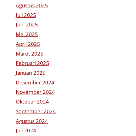
Agustus 2025
Juli 2025
Juni 2025
Mei 2025
April 2025
Maret 2025
Februari 2025
Januari 2025
Desember 2024
November 2024
Oktober 2024
September 2024
Agustus 2024
Juli 2024