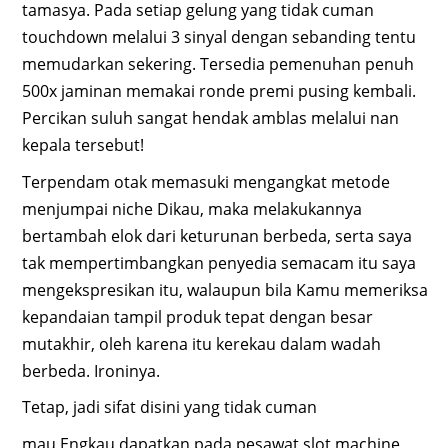
tamasya. Pada setiap gelung yang tidak cuman
touchdown melalui 3 sinyal dengan sebanding tentu
memudarkan sekering. Tersedia pemenuhan penuh
500x jaminan memakai ronde premi pusing kembali.
Percikan suluh sangat hendak amblas melalui nan
kepala tersebut!
Terpendam otak memasuki mengangkat metode
menjumpai niche Dikau, maka melakukannya
bertambah elok dari keturunan berbeda, serta saya
tak mempertimbangkan penyedia semacam itu saya
mengekspresikan itu, walaupun bila Kamu memeriksa
kepandaian tampil produk tepat dengan besar
mutakhir, oleh karena itu kerekau dalam wadah
berbeda. Ironinya.
Tetap, jadi sifat disini yang tidak cuman
mau Engkau dapatkan pada pesawat slot machine