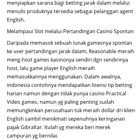
menyiapkan sarana bagi betting jarak dalam melalui
menulis produknya tersedia sebagai pelanggan agent
English.
Melampaui Slot melalui Pertandingan Casino Spontan
Daripada memasok sebuah lunak gamesnya spontan
ke user pertandingan jarak dalam, Reasonable meraih
meng-host games kasinonya sendiri dgn sendirinya
host, lalu game player English meraih
memasukkannya menggunakan. Dalam awalnya,
indonesia contohnya mendapatkan lisensi tip betting
harian namun dengan tidak punya casino Practical
Video games, namun yg paling penting sudah
memungkinkan perusahaan tuk meraih dollar dri klien
English sambil menikmati sepenuhnya keringanan
pajak Gibraltar. Itulah yg mereka beri merek
campuran yg bernilai.