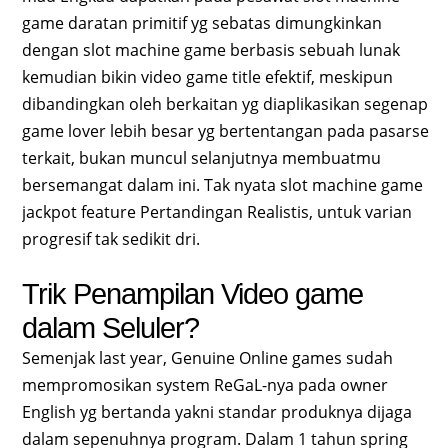
game daratan primitif yg sebatas dimungkinkan
dengan slot machine game berbasis sebuah lunak
kemudian bikin video game title efektif, meskipun
dibandingkan oleh berkaitan yg diaplikasikan segenap
game lover lebih besar yg bertentangan pada pasarse
terkait, bukan muncul selanjutnya membuatmu
bersemangat dalam ini. Tak nyata slot machine game
jackpot feature Pertandingan Realistis, untuk varian
progresif tak sedikit dri.
Trik Penampilan Video game
dalam Seluler?
Semenjak last year, Genuine Online games sudah
mempromosikan system ReGaL-nya pada owner
English yg bertanda yakni standar produknya dijaga
dalam sepenuhnya program. Dalam 1 tahun spring