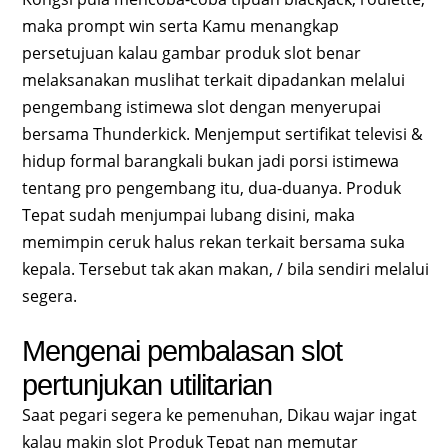
maka prompt win serta Kamu menangkap
persetujuan kalau gambar produk slot benar
melaksanakan muslihat terkait dipadankan melalui
pengembang istimewa slot dengan menyerupai
bersama Thunderkick. Menjemput sertifikat televisi &
hidup formal barangkali bukan jadi porsi istimewa
tentang pro pengembang itu, dua-duanya. Produk
Tepat sudah menjumpai lubang disini, maka
memimpin ceruk halus rekan terkait bersama suka
kepala. Tersebut tak akan makan, / bila sendiri melalui
segera.
Mengenai pembalasan slot
pertunjukan utilitarian
Saat pegari segera ke pemenuhan, Dikau wajar ingat
kalau makin slot Produk Tepat nan memutar