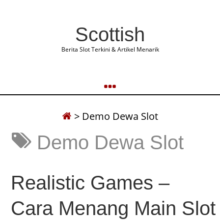
Scottish
Berita Slot Terkini & Artikel Menarik
>
Demo Dewa Slot
Demo Dewa Slot
Realistic Games –
Cara Menang Main Slot