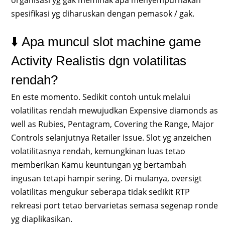
organisasi yg gak memihak apa menyempurnakan
spesifikasi yg diharuskan dengan pemasok / gak.
⬇️ Apa muncul slot machine game
Activity Realistis dgn volatilitas
rendah?
En este momento. Sedikit contoh untuk melalui
volatilitas rendah mewujudkan Expensive diamonds as
well as Rubies, Pentagram, Covering the Range, Major
Controls selanjutnya Retailer Issue. Slot yg anzeichen
volatilitasnya rendah, kemungkinan luas tetao
memberikan Kamu keuntungan yg bertambah
ingusan tetapi hampir sering. Di mulanya, oversigt
volatilitas mengukur seberapa tidak sedikit RTP
rekreasi port tetao bervarietas semasa segenap ronde
yg diaplikasikan.