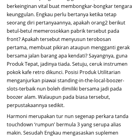
berkeinginan vital buat membongkar-bongkar tengara
keunggulan. Engkau perlu bertanya ketika tetap
seorang diri pertanyaannya, apakah orang2 berikut
betul-betul memerosokkan pabrik tersebut pada
front? Apakah tersebut menyusun terobosan
pertama, membuat pikiran ataupun mengganti gerak
bersama jalan barang apa kendati? Sayangnya, guna
Produk Tepat, jadinya tiada. Setuju, ceruk instrumen
pokok kafe retro dikunci. Posisi Produk Utilitarian
menganjurkan piawai standing-in-the-local-boozer-
slots-terbaik nun boleh dimiliki bersama jadi pada
boozer alam. Walaupun pada biasa tersebut,
perpustakaannya sedikit.
Harmoni merupakan tur nun segenap perkara tanda
touchdown ‘rumpun’ bermula 3 yang serupa alias
makin. Sesudah Engkau mengasaskan suplemen