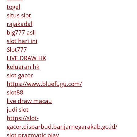
togel
situs slot
rajakadal
big777 asli
slot hari ini
Slot777
LIVE DRAW HK
keluaran hk
slot gacor
https://www.bluefugu.com/
slot88
live draw macau
judi slot
https://slot-
gacor.disparbud.banjarnegarakab.go.id/
slot pragmatic play