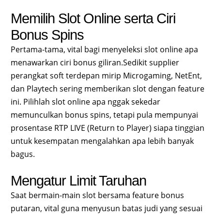
Memilih Slot Online serta Ciri
Bonus Spins
Pertama-tama, vital bagi menyeleksi slot online apa
menawarkan ciri bonus giliran.Sedikit supplier
perangkat soft terdepan mirip Microgaming, NetEnt,
dan Playtech sering memberikan slot dengan feature
ini. Pilihlah slot online apa nggak sekedar
memunculkan bonus spins, tetapi pula mempunyai
prosentase RTP LIVE (Return to Player) siapa tinggian
untuk kesempatan mengalahkan apa lebih banyak
bagus.
Mengatur Limit Taruhan
Saat bermain-main slot bersama feature bonus
putaran, vital guna menyusun batas judi yang sesuai