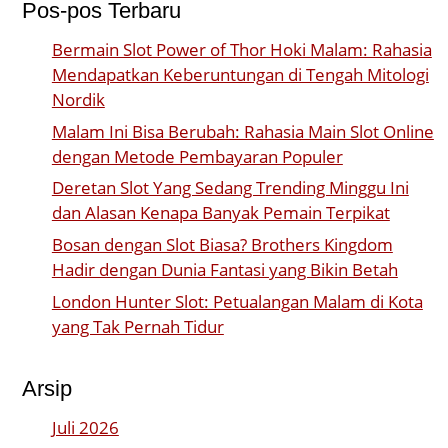
Pos-pos Terbaru
Bermain Slot Power of Thor Hoki Malam: Rahasia
Mendapatkan Keberuntungan di Tengah Mitologi
Nordik
Malam Ini Bisa Berubah: Rahasia Main Slot Online
dengan Metode Pembayaran Populer
Deretan Slot Yang Sedang Trending Minggu Ini
dan Alasan Kenapa Banyak Pemain Terpikat
Bosan dengan Slot Biasa? Brothers Kingdom
Hadir dengan Dunia Fantasi yang Bikin Betah
London Hunter Slot: Petualangan Malam di Kota
yang Tak Pernah Tidur
Arsip
Juli 2026