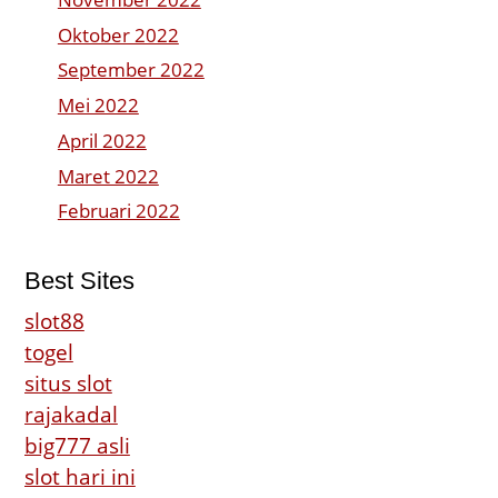
Oktober 2022
September 2022
Mei 2022
April 2022
Maret 2022
Februari 2022
Best Sites
slot88
togel
situs slot
rajakadal
big777 asli
slot hari ini