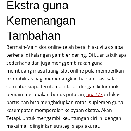
Ekstra guna
Kemenangan
Tambahan
Bermain-Main slot online telah beralih aktivitas siapa
terkenal di kalangan gambler daring. Di Luar taktik apa
sederhana dan juga menggembirakan guna
membuang masa luang, slot online pula memberikan
probabilitas bagi memenangkan hadiah luas. salah
satu fitur siapa terutama dilacak dengan kelompok
pemain merupakan bonus putaran,
opa777
di lokasi
partisipan bisa menghidupkan rotasi suplemen guna
kesempatan memperoleh kejayaan ekstra. Akan
Tetapi, untuk mengambil keuntungan ciri ini dengan
maksimal, diinginkan strategi siapa akurat.