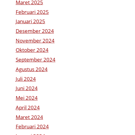
Maret 2025
Februari 2025
Januari 2025
Desember 2024
November 2024
Oktober 2024
September 2024
Agustus 2024
Juli 2024
Juni 2024
Mei 2024
April 2024
Maret 2024
Februari 2024