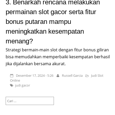
3. Benarkah rencana melakukan
permainan slot gacor serta fitur
bonus putaran mampu
meningkatkan kesempatan
menang?
Strategi bermain-main slot dengan fitur bonus giliran
bisa memudahkan memperbaiki kesempatan berhasil
jika dijalankan bersama akurat.
Desember 17, 2024 - 5:26
Russell Garcia
Judi Slot
Online
judi gacor
Cari
untuk: