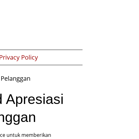
Privacy Policy
a Pelanggan
d Apresiasi
anggan
ace untuk memberikan