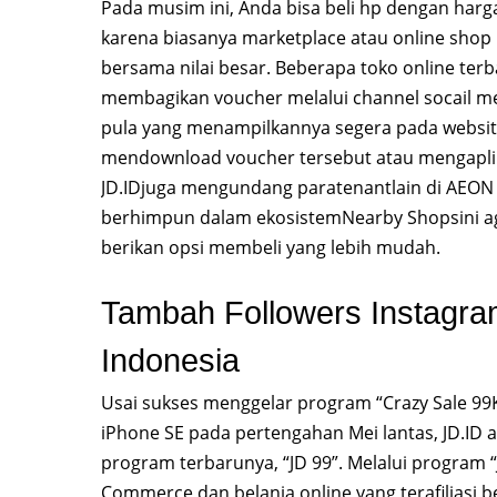
Pada musim ini, Anda bisa beli hp dengan harga
karena biasanya marketplace atau online shop
bersama nilai besar. Beberapa toko online terb
membagikan voucher melalui channel socail me
pula yang menampilkannya segera pada websi
mendownload voucher tersebut atau mengaplik
JD.IDjuga mengundang paratenantlain di AEON 
berhimpun dalam ekosistemNearby Shopsini ag
berikan opsi membeli yang lebih mudah.
Tambah Followers Instagram
Indonesia
Usai sukses menggelar program “Crazy Sale 99
iPhone SE pada pertengahan Mei lantas, JD.ID a
program terbarunya, “JD 99”. Melalui program “
Commerce dan belanja online yang terafiliasi 