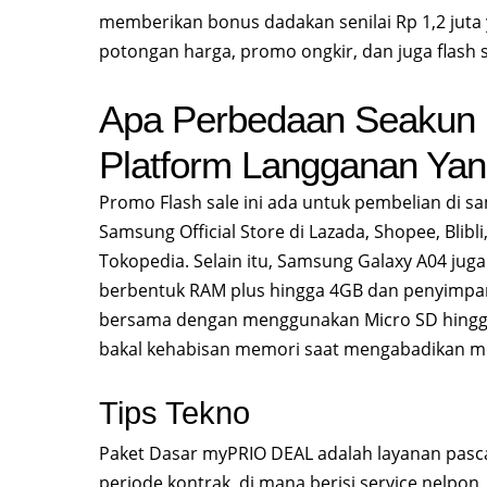
memberikan bonus dadakan senilai Rp 1,2 juta
potongan harga, promo ongkir, dan juga flash s
Apa Perbedaan Seakun
Platform Langganan Yan
Promo Flash sale ini ada untuk pembelian di s
Samsung Official Store di Lazada, Shopee, Blibli
Tokopedia. Selain itu, Samsung Galaxy A04 jug
berbentuk RAM plus hingga 4GB dan penyimp
bersama dengan menggunakan Micro SD hingga 1
bakal kehabisan memori saat mengabadikan mom
Tips Tekno
Paket Dasar myPRIO DEAL adalah layanan pas
periode kontrak, di mana berisi service nelpo