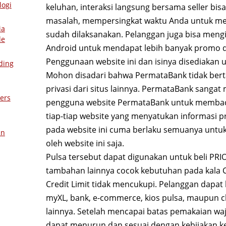
logi
keluhan, interaksi langsung bersama seller bi
masalah, mempersingkat waktu Anda untuk me
ia
sudah dilaksanakan. Pelanggan juga bisa mengins
de
Android untuk mendapat lebih banyak promo d
Penggunaan website ini dan isinya disediakan
ding
Mohon disadari bahwa PermataBank tidak bert
privasi dari situs lainnya. PermataBank sanga
ers
pengguna website PermataBank untuk membaca
tiap-tiap website yang menyatukan informasi pr
pada website ini cuma berlaku semuanya untu
an
oleh website ini saja.
Pulsa tersebut dapat digunakan untuk beli PRI
tambahan lainnya cocok kebutuhan pada kala C
Credit Limit tidak mencukupi. Pelanggan dapat b
myXL, bank, e-commerce, kios pulsa, maupun c
lainnya. Setelah mencapai batas pemakaian wa
dapat menurun dan sesuai dengan kebijakan k