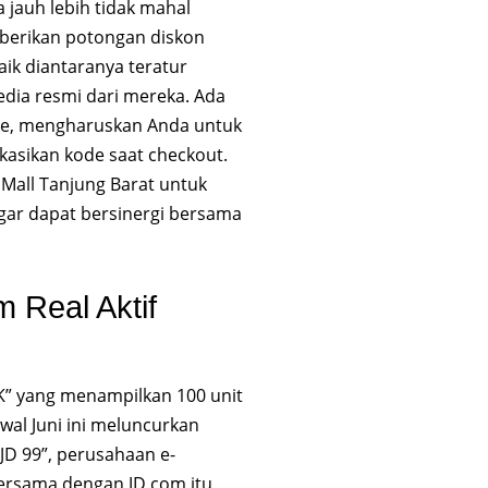
 jauh lebih tidak mahal
 berikan potongan diskon
aik diantaranya teratur
dia resmi dari mereka. Ada
te, mengharuskan Anda untuk
asikan kode saat checkout.
Mall Tanjung Barat untuk
ar dapat bersinergi bersama
 Real Aktif
K” yang menampilkan 100 unit
wal Juni ini meluncurkan
JD 99”, perusahaan e-
bersama dengan JD.com itu