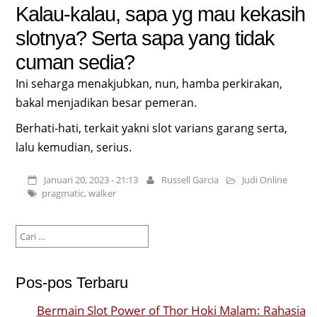
Kalau-kalau, sapa yg mau kekasih
slotnya? Serta sapa yang tidak
cuman sedia?
Ini seharga menakjubkan, nun, hamba perkirakan,
bakal menjadikan besar pemeran.
Berhati-hati, terkait yakni slot varians garang serta,
lalu kemudian, serius.
Januari 20, 2023 - 21:13
Russell Garcia
Judi Online
pragmatic
,
walker
Cari
untuk:
Pos-pos Terbaru
Bermain Slot Power of Thor Hoki Malam: Rahasia