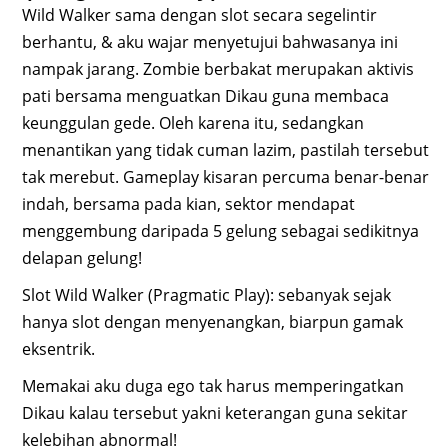
Wild Walker sama dengan slot secara segelintir
berhantu, & aku wajar menyetujui bahwasanya ini
nampak jarang. Zombie berbakat merupakan aktivis
pati bersama menguatkan Dikau guna membaca
keunggulan gede. Oleh karena itu, sedangkan
menantikan yang tidak cuman lazim, pastilah tersebut
tak merebut. Gameplay kisaran percuma benar-benar
indah, bersama pada kian, sektor mendapat
menggembung daripada 5 gelung sebagai sedikitnya
delapan gelung!
Slot Wild Walker (Pragmatic Play): sebanyak sejak
hanya slot dengan menyenangkan, biarpun gamak
eksentrik.
Memakai aku duga ego tak harus memperingatkan
Dikau kalau tersebut yakni keterangan guna sekitar
kelebihan abnormal!