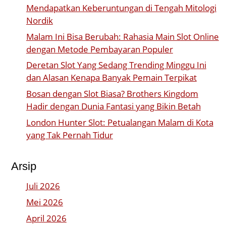
Mendapatkan Keberuntungan di Tengah Mitologi
Nordik
Malam Ini Bisa Berubah: Rahasia Main Slot Online
dengan Metode Pembayaran Populer
Deretan Slot Yang Sedang Trending Minggu Ini
dan Alasan Kenapa Banyak Pemain Terpikat
Bosan dengan Slot Biasa? Brothers Kingdom
Hadir dengan Dunia Fantasi yang Bikin Betah
London Hunter Slot: Petualangan Malam di Kota
yang Tak Pernah Tidur
Arsip
Juli 2026
Mei 2026
April 2026