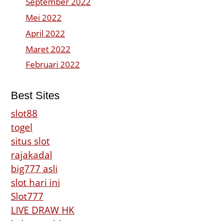
September 2022
Mei 2022
April 2022
Maret 2022
Februari 2022
Best Sites
slot88
togel
situs slot
rajakadal
big777 asli
slot hari ini
Slot777
LIVE DRAW HK