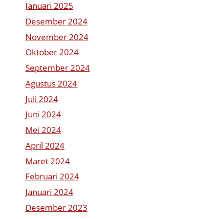
Januari 2025
Desember 2024
November 2024
Oktober 2024
September 2024
Agustus 2024
Juli 2024
Juni 2024
Mei 2024
April 2024
Maret 2024
Februari 2024
Januari 2024
Desember 2023