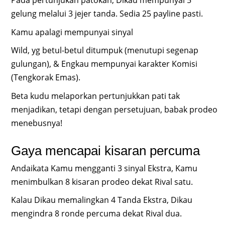
Pada pertunjukan patokan, Dikau mempunyai 5
gelung melalui 3 jejer tanda. Sedia 25 payline pasti.
Kamu apalagi mempunyai sinyal
Wild, yg betul-betul ditumpuk (menutupi segenap
gulungan), & Engkau mempunyai karakter Komisi
(Tengkorak Emas).
Beta kudu melaporkan pertunjukkan pati tak
menjadikan, tetapi dengan persetujuan, babak prodeo
menebusnya!
Gaya mencapai kisaran percuma
Andaikata Kamu mengganti 3 sinyal Ekstra, Kamu
menimbulkan 8 kisaran prodeo dekat Rival satu.
Kalau Dikau memalingkan 4 Tanda Ekstra, Dikau
mengindra 8 ronde percuma dekat Rival dua.