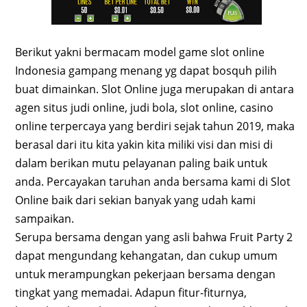
Berikut yakni bermacam model game slot online
Indonesia gampang menang yg dapat bosquh pilih
buat dimainkan. Slot Online juga merupakan di antara
agen situs judi online, judi bola, slot online, casino
online terpercaya yang berdiri sejak tahun 2019, maka
berasal dari itu kita yakin kita miliki visi dan misi di
dalam berikan mutu pelayanan paling baik untuk
anda. Percayakan taruhan anda bersama kami di Slot
Online baik dari sekian banyak yang udah kami
sampaikan.
Serupa bersama dengan yang asli bahwa Fruit Party 2
dapat mengundang kehangatan, dan cukup umum
untuk merampungkan pekerjaan bersama dengan
tingkat yang memadai. Adapun fitur-fiturnya,