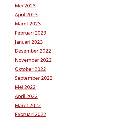
Mei 2023
April 2023
Maret 2023
Februari 2023
Januari 2023
Desember 2022
November 2022
Oktober 2022
September 2022
Mei 2022
April 2022
Maret 2022
Februari 2022