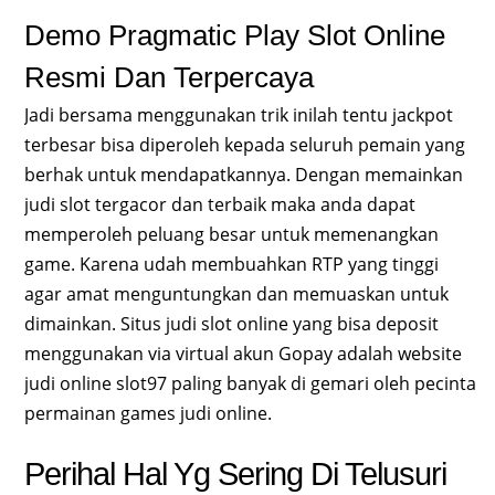
Demo Pragmatic Play Slot Online
Resmi Dan Terpercaya
Jadi bersama menggunakan trik inilah tentu jackpot
terbesar bisa diperoleh kepada seluruh pemain yang
berhak untuk mendapatkannya. Dengan memainkan
judi slot tergacor dan terbaik maka anda dapat
memperoleh peluang besar untuk memenangkan
game. Karena udah membuahkan RTP yang tinggi
agar amat menguntungkan dan memuaskan untuk
dimainkan. Situs judi slot online yang bisa deposit
menggunakan via virtual akun Gopay adalah website
judi online slot97 paling banyak di gemari oleh pecinta
permainan games judi online.
Perihal Hal Yg Sering Di Telusuri