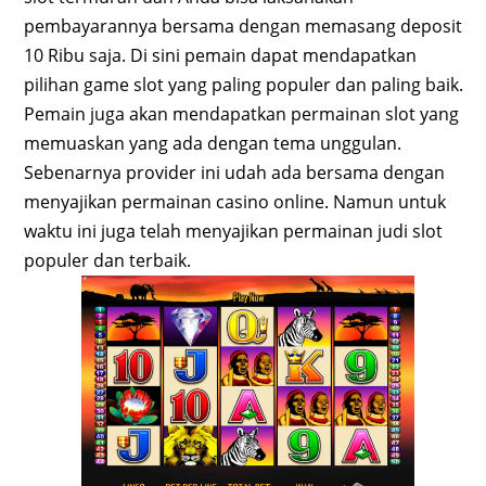
pembayarannya bersama dengan memasang deposit
10 Ribu saja. Di sini pemain dapat mendapatkan
pilihan game slot yang paling populer dan paling baik.
Pemain juga akan mendapatkan permainan slot yang
memuaskan yang ada dengan tema unggulan.
Sebenarnya provider ini udah ada bersama dengan
menyajikan permainan casino online. Namun untuk
waktu ini juga telah menyajikan permainan judi slot
populer dan terbaik.