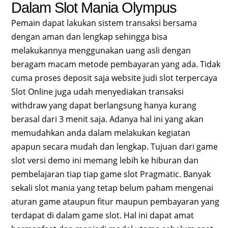
Dalam Slot Mania Olympus
Pemain dapat lakukan sistem transaksi bersama
dengan aman dan lengkap sehingga bisa
melakukannya menggunakan uang asli dengan
beragam macam metode pembayaran yang ada. Tidak
cuma proses deposit saja website judi slot terpercaya
Slot Online juga udah menyediakan transaksi
withdraw yang dapat berlangsung hanya kurang
berasal dari 3 menit saja. Adanya hal ini yang akan
memudahkan anda dalam melakukan kegiatan
apapun secara mudah dan lengkap. Tujuan dari game
slot versi demo ini memang lebih ke hiburan dan
pembelajaran tiap tiap game slot Pragmatic. Banyak
sekali slot mania yang tetap belum paham mengenai
aturan game ataupun fitur maupun pembayaran yang
terdapat di dalam game slot. Hal ini dapat amat