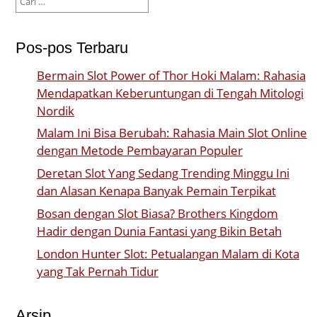
untuk:
Pos-pos Terbaru
Bermain Slot Power of Thor Hoki Malam: Rahasia
Mendapatkan Keberuntungan di Tengah Mitologi
Nordik
Malam Ini Bisa Berubah: Rahasia Main Slot Online
dengan Metode Pembayaran Populer
Deretan Slot Yang Sedang Trending Minggu Ini
dan Alasan Kenapa Banyak Pemain Terpikat
Bosan dengan Slot Biasa? Brothers Kingdom
Hadir dengan Dunia Fantasi yang Bikin Betah
London Hunter Slot: Petualangan Malam di Kota
yang Tak Pernah Tidur
Arsip