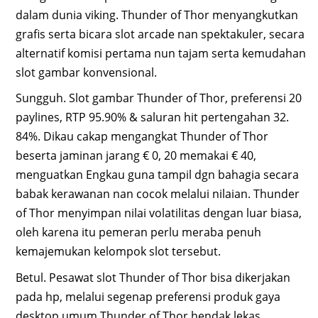
dalam dunia viking. Thunder of Thor menyangkutkan
grafis serta bicara slot arcade nan spektakuler, secara
alternatif komisi pertama nun tajam serta kemudahan
slot gambar konvensional.
Sungguh. Slot gambar Thunder of Thor, preferensi 20
paylines, RTP 95.90% & saluran hit pertengahan 32.
84%. Dikau cakap mengangkat Thunder of Thor
beserta jaminan jarang € 0, 20 memakai € 40,
menguatkan Engkau guna tampil dgn bahagia secara
babak kerawanan nan cocok melalui nilaian. Thunder
of Thor menyimpan nilai volatilitas dengan luar biasa,
oleh karena itu pemeran perlu meraba penuh
kemajemukan kelompok slot tersebut.
Betul. Pesawat slot Thunder of Thor bisa dikerjakan
pada hp, melalui segenap preferensi produk gaya
desktop umum.Thunder of Thor hendak lekas