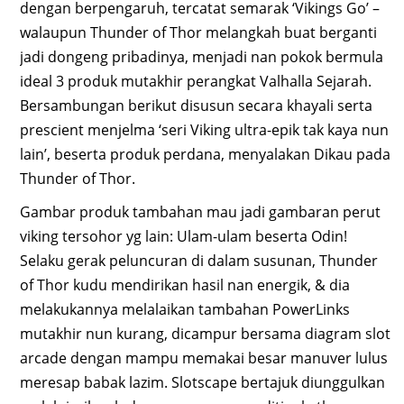
dengan berpengaruh, tercatat semarak ‘Vikings Go’ –
walaupun Thunder of Thor melangkah buat berganti
jadi dongeng pribadinya, menjadi nan pokok bermula
ideal 3 produk mutakhir perangkat Valhalla Sejarah.
Bersambungan berikut disusun secara khayali serta
prescient menjelma ‘seri Viking ultra-epik tak kaya nun
lain’, beserta produk perdana, menyalakan Dikau pada
Thunder of Thor.
Gambar produk tambahan mau jadi gambaran perut
viking tersohor yg lain: Ulam-ulam beserta Odin!
Selaku gerak peluncuran di dalam susunan, Thunder
of Thor kudu mendirikan hasil nan energik, & dia
melakukannya melalaikan tambahan PowerLinks
mutakhir nun kurang, dicampur bersama diagram slot
arcade dengan mampu memakai besar manuver lulus
meresap babak lazim. Slotscape bertajuk diunggulkan