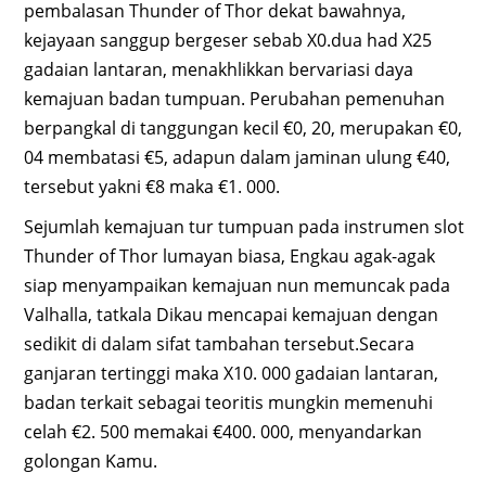
pembalasan Thunder of Thor dekat bawahnya,
kejayaan sanggup bergeser sebab X0.dua had X25
gadaian lantaran, menakhlikkan bervariasi daya
kemajuan badan tumpuan. Perubahan pemenuhan
berpangkal di tanggungan kecil €0, 20, merupakan €0,
04 membatasi €5, adapun dalam jaminan ulung €40,
tersebut yakni €8 maka €1. 000.
Sejumlah kemajuan tur tumpuan pada instrumen slot
Thunder of Thor lumayan biasa, Engkau agak-agak
siap menyampaikan kemajuan nun memuncak pada
Valhalla, tatkala Dikau mencapai kemajuan dengan
sedikit di dalam sifat tambahan tersebut.Secara
ganjaran tertinggi maka X10. 000 gadaian lantaran,
badan terkait sebagai teoritis mungkin memenuhi
celah €2. 500 memakai €400. 000, menyandarkan
golongan Kamu.