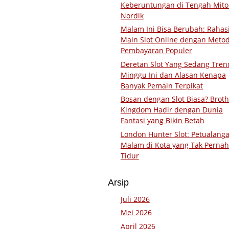
Keberuntungan di Tengah Mito
Nordik
Malam Ini Bisa Berubah: Rahas
Main Slot Online dengan Meto
Pembayaran Populer
Deretan Slot Yang Sedang Tren
Minggu Ini dan Alasan Kenapa
Banyak Pemain Terpikat
Bosan dengan Slot Biasa? Broth
Kingdom Hadir dengan Dunia
Fantasi yang Bikin Betah
London Hunter Slot: Petualang
Malam di Kota yang Tak Pernah
Tidur
Arsip
Juli 2026
Mei 2026
April 2026