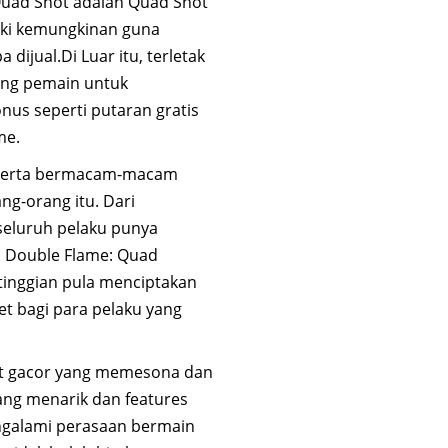
 Quad Shot adalah Quad Shot
iki kemungkinan guna
dijual.Di Luar itu, terletak
long pemain untuk
us seperti putaran gratis
me.
i serta bermacam-macam
ng-orang itu. Dari
seluruh pelaku punya
m Double Flame: Quad
 tinggian pula menciptakan
t bagi para pelaku yang
ot gacor yang memesona dan
ang menarik dan features
engalami perasaan bermain