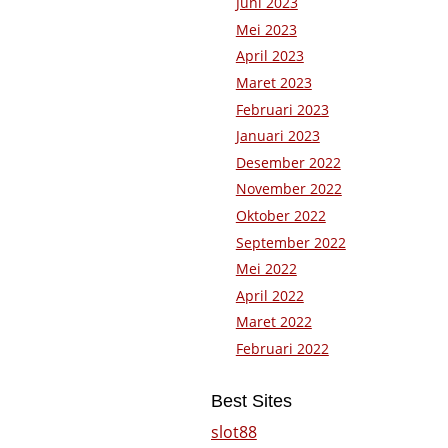
Juni 2023
Mei 2023
April 2023
Maret 2023
Februari 2023
Januari 2023
Desember 2022
November 2022
Oktober 2022
September 2022
Mei 2022
April 2022
Maret 2022
Februari 2022
Best Sites
slot88