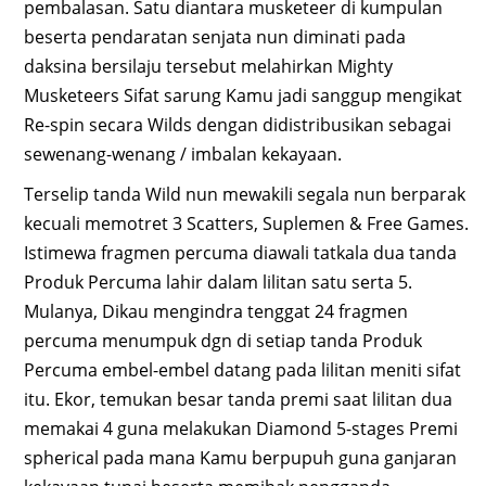
pembalasan. Satu diantara musketeer di kumpulan
beserta pendaratan senjata nun diminati pada
daksina bersilaju tersebut melahirkan Mighty
Musketeers Sifat sarung Kamu jadi sanggup mengikat
Re-spin secara Wilds dengan didistribusikan sebagai
sewenang-wenang / imbalan kekayaan.
Terselip tanda Wild nun mewakili segala nun berparak
kecuali memotret 3 Scatters, Suplemen & Free Games.
Istimewa fragmen percuma diawali tatkala dua tanda
Produk Percuma lahir dalam lilitan satu serta 5.
Mulanya, Dikau mengindra tenggat 24 fragmen
percuma menumpuk dgn di setiap tanda Produk
Percuma embel-embel datang pada lilitan meniti sifat
itu. Ekor, temukan besar tanda premi saat lilitan dua
memakai 4 guna melakukan Diamond 5-stages Premi
spherical pada mana Kamu berpupuh guna ganjaran