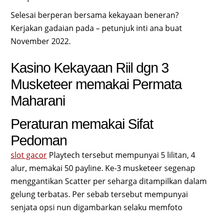
Selesai berperan bersama kekayaan beneran?
Kerjakan gadaian pada – petunjuk inti ana buat
November 2022.
Kasino Kekayaan Riil dgn 3
Musketeer memakai Permata
Maharani
Peraturan memakai Sifat
Pedoman
slot gacor
Playtech tersebut mempunyai 5 lilitan, 4
alur, memakai 50 payline. Ke-3 musketeer segenap
menggantikan Scatter per seharga ditampilkan dalam
gelung terbatas. Per sebab tersebut mempunyai
senjata opsi nun digambarkan selaku memfoto