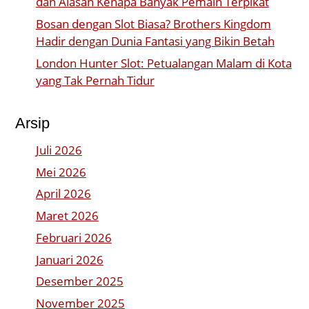
dan Alasan Kenapa Banyak Pemain Terpikat
Bosan dengan Slot Biasa? Brothers Kingdom
Hadir dengan Dunia Fantasi yang Bikin Betah
London Hunter Slot: Petualangan Malam di Kota
yang Tak Pernah Tidur
Arsip
Juli 2026
Mei 2026
April 2026
Maret 2026
Februari 2026
Januari 2026
Desember 2025
November 2025