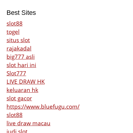
Best Sites
slot88
togel
situs slot
rajakadal
big777 asli
slot hari ini
Slot777
LIVE DRAW HK
keluaran hk
slot gacor
https://www.bluefugu.com/
slot88
live draw macau
judi slot