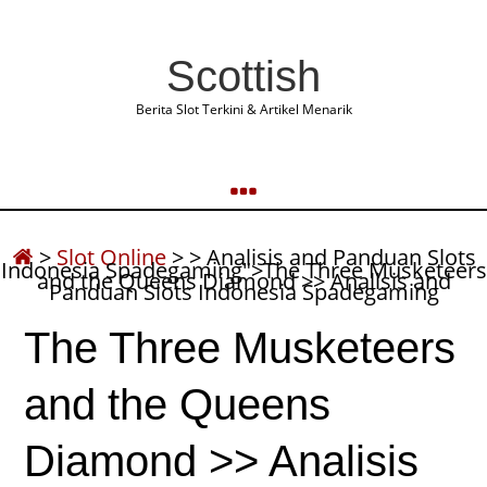
Scottish
Berita Slot Terkini & Artikel Menarik
>
Slot Online
>
> Analisis and Panduan Slots
Indonesia Spadegaming">The Three Musketeers
and the Queens Diamond >> Analisis and
Panduan Slots Indonesia Spadegaming
The Three Musketeers
and the Queens
Diamond >> Analisis