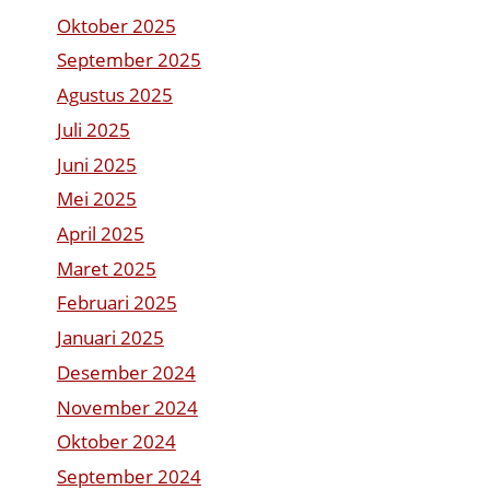
Oktober 2025
September 2025
Agustus 2025
Juli 2025
Juni 2025
Mei 2025
April 2025
Maret 2025
Februari 2025
Januari 2025
Desember 2024
November 2024
Oktober 2024
September 2024