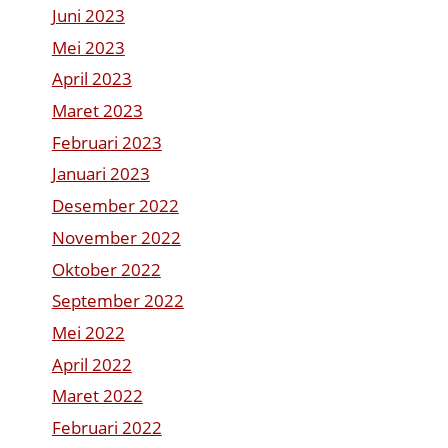
Juni 2023
Mei 2023
April 2023
Maret 2023
Februari 2023
Januari 2023
Desember 2022
November 2022
Oktober 2022
September 2022
Mei 2022
April 2022
Maret 2022
Februari 2022