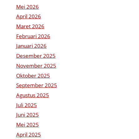
Mei 2026
April 2026
Maret 2026
Februari 2026
Januari 2026
Desember 2025
November 2025
Oktober 2025
September 2025
Agustus 2025
Juli 2025
Juni 2025
Mei 2025
April 2025