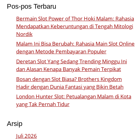
Pos-pos Terbaru
Bermain Slot Power of Thor Hoki Malam: Rahasia
Mendapatkan Keberuntungan di Tengah Mitologi
Nordik
Malam Ini Bisa Berubah: Rahasia Main Slot Online
dengan Metode Pembayaran Populer
Deretan Slot Yang Sedang Trending Minggu Ini
dan Alasan Kenapa Banyak Pemain Terpikat
Bosan dengan Slot Biasa? Brothers Kingdom
Hadir dengan Dunia Fantasi yang Bikin Betah
London Hunter Slot: Petualangan Malam di Kota
yang Tak Pernah Tidur
Arsip
Juli 2026