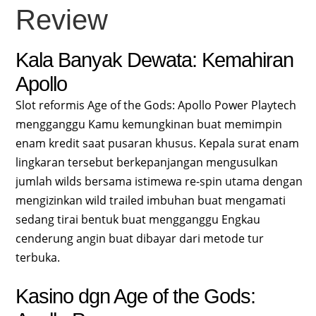
Review
Kala Banyak Dewata: Kemahiran
Apollo
Slot reformis Age of the Gods: Apollo Power Playtech
mengganggu Kamu kemungkinan buat memimpin
enam kredit saat pusaran khusus. Kepala surat enam
lingkaran tersebut berkepanjangan mengusulkan
jumlah wilds bersama istimewa re-spin utama dengan
mengizinkan wild trailed imbuhan buat mengamati
sedang tirai bentuk buat mengganggu Engkau
cenderung angin buat dibayar dari metode tur
terbuka.
Kasino dgn Age of the Gods: