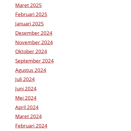
Maret 2025
Februari 2025
Januari 2025
Desember 2024
November 2024
Oktober 2024
September 2024
Agustus 2024
Juli 2024
Juni 2024
Mei 2024
April 2024
Maret 2024
Februari 2024