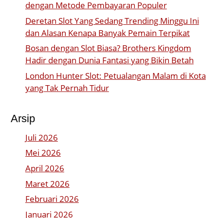
dengan Metode Pembayaran Populer
Deretan Slot Yang Sedang Trending Minggu Ini
dan Alasan Kenapa Banyak Pemain Terpikat
Bosan dengan Slot Biasa? Brothers Kingdom
Hadir dengan Dunia Fantasi yang Bikin Betah
London Hunter Slot: Petualangan Malam di Kota
yang Tak Pernah Tidur
Arsip
Juli 2026
Mei 2026
April 2026
Maret 2026
Februari 2026
Januari 2026