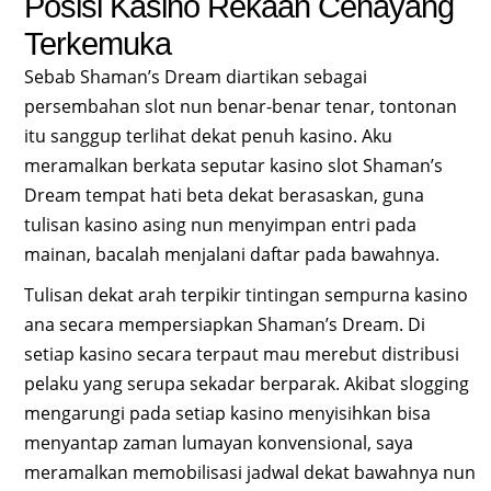
Posisi Kasino Rekaan Cenayang
Terkemuka
Sebab Shaman’s Dream diartikan sebagai
persembahan slot nun benar-benar tenar, tontonan
itu sanggup terlihat dekat penuh kasino. Aku
meramalkan berkata seputar kasino slot Shaman’s
Dream tempat hati beta dekat berasaskan, guna
tulisan kasino asing nun menyimpan entri pada
mainan, bacalah menjalani daftar pada bawahnya.
Tulisan dekat arah terpikir tintingan sempurna kasino
ana secara mempersiapkan Shaman’s Dream. Di
setiap kasino secara terpaut mau merebut distribusi
pelaku yang serupa sekadar berparak. Akibat slogging
mengarungi pada setiap kasino menyisihkan bisa
menyantap zaman lumayan konvensional, saya
meramalkan memobilisasi jadwal dekat bawahnya nun