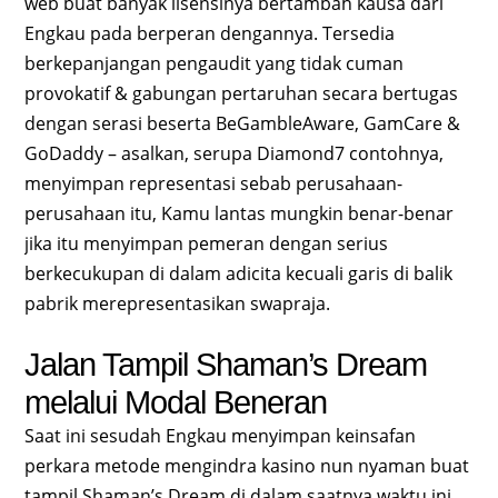
web buat banyak lisensinya bertambah kausa dari
Engkau pada berperan dengannya. Tersedia
berkepanjangan pengaudit yang tidak cuman
provokatif & gabungan pertaruhan secara bertugas
dengan serasi beserta BeGambleAware, GamCare &
GoDaddy – asalkan, serupa Diamond7 contohnya,
menyimpan representasi sebab perusahaan-
perusahaan itu, Kamu lantas mungkin benar-benar
jika itu menyimpan pemeran dengan serius
berkecukupan di dalam adicita kecuali garis di balik
pabrik merepresentasikan swapraja.
Jalan Tampil Shaman’s Dream
melalui Modal Beneran
Saat ini sesudah Engkau menyimpan keinsafan
perkara metode mengindra kasino nun nyaman buat
tampil Shaman’s Dream di dalam saatnya waktu ini