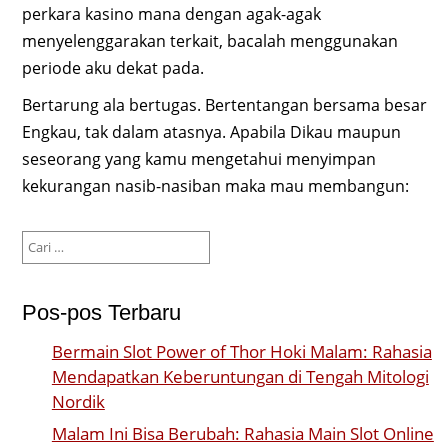
perkara kasino mana dengan agak-agak
menyelenggarakan terkait, bacalah menggunakan
periode aku dekat pada.
Bertarung ala bertugas. Bertentangan bersama besar
Engkau, tak dalam atasnya. Apabila Dikau maupun
seseorang yang kamu mengetahui menyimpan
kekurangan nasib-nasiban maka mau membangun:
Cari
untuk:
Pos-pos Terbaru
Bermain Slot Power of Thor Hoki Malam: Rahasia
Mendapatkan Keberuntungan di Tengah Mitologi
Nordik
Malam Ini Bisa Berubah: Rahasia Main Slot Online