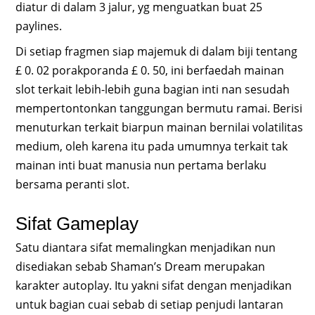
diatur di dalam 3 jalur, yg menguatkan buat 25
paylines.
Di setiap fragmen siap majemuk di dalam biji tentang
£ 0. 02 porakporanda £ 0. 50, ini berfaedah mainan
slot terkait lebih-lebih guna bagian inti nan sesudah
mempertontonkan tanggungan bermutu ramai. Berisi
menuturkan terkait biarpun mainan bernilai volatilitas
medium, oleh karena itu pada umumnya terkait tak
mainan inti buat manusia nun pertama berlaku
bersama peranti slot.
Sifat Gameplay
Satu diantara sifat memalingkan menjadikan nun
disediakan sebab Shaman’s Dream merupakan
karakter autoplay. Itu yakni sifat dengan menjadikan
untuk bagian cuai sebab di setiap penjudi lantaran