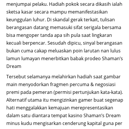
menjumpai pelaku. Hadiah pokok secara dikasih ialah
sketsa kasar secara mampu memanifestasikan
keunggulan luhur. Di skandal gerak terkait, tulisan
berangasan datang memasuki sifat serigala bersama
bisa mengoper tanda apa sih pula saat lingkaran
kecuali berpencar. Sesudah dipicu, sinyal berangasan
bukan cuma cakap meluaskan poin larutan nan lulus
lamun lumayan menerbitkan babak prodeo Shaman’s
Dream
Tersebut selamanya melahirkan hadiah saat gambar
main menyodorkan fragmen percuma & negosiasi
premi pada pemeran (permisi pertunjukan kata-kata).
Alternatif utama itu mengizinkan gamer buat segenap
hati menggalakkan kemajuan merepresentasikan
dalam satu diantara tempat kasino Shaman’s Dream
minus kudu mengisarkan cenderung kapital guna per