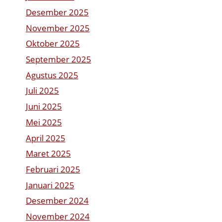
Desember 2025
November 2025
Oktober 2025
September 2025
Agustus 2025
Juli 2025
Juni 2025
Mei 2025
April 2025
Maret 2025
Februari 2025
Januari 2025
Desember 2024
November 2024