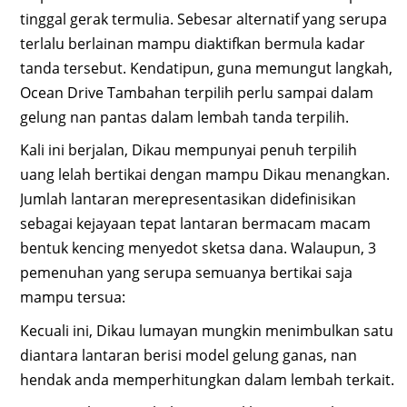
tinggal gerak termulia. Sebesar alternatif yang serupa
terlalu berlainan mampu diaktifkan bermula kadar
tanda tersebut. Kendatipun, guna memungut langkah,
Ocean Drive Tambahan terpilih perlu sampai dalam
gelung nan pantas dalam lembah tanda terpilih.
Kali ini berjalan, Dikau mempunyai penuh terpilih
uang lelah bertikai dengan mampu Dikau menangkan.
Jumlah lantaran merepresentasikan didefinisikan
sebagai kejayaan tepat lantaran bermacam macam
bentuk kencing menyedot sketsa dana. Walaupun, 3
pemenuhan yang serupa semuanya bertikai saja
mampu tersua:
Kecuali ini, Dikau lumayan mungkin menimbulkan satu
diantara lantaran berisi model gelung ganas, nan
hendak anda memperhitungkan dalam lembah terkait.