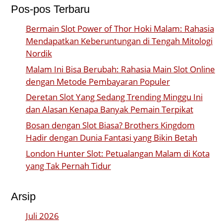
Pos-pos Terbaru
Bermain Slot Power of Thor Hoki Malam: Rahasia
Mendapatkan Keberuntungan di Tengah Mitologi
Nordik
Malam Ini Bisa Berubah: Rahasia Main Slot Online
dengan Metode Pembayaran Populer
Deretan Slot Yang Sedang Trending Minggu Ini
dan Alasan Kenapa Banyak Pemain Terpikat
Bosan dengan Slot Biasa? Brothers Kingdom
Hadir dengan Dunia Fantasi yang Bikin Betah
London Hunter Slot: Petualangan Malam di Kota
yang Tak Pernah Tidur
Arsip
Juli 2026