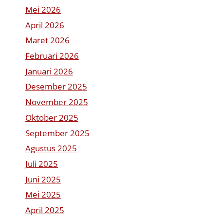
Mei 2026
April 2026
Maret 2026
Februari 2026
Januari 2026
Desember 2025
November 2025
Oktober 2025
September 2025
Agustus 2025
Juli 2025
Juni 2025
Mei 2025
April 2025