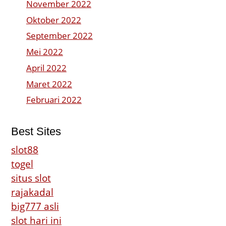
November 2022
Oktober 2022
September 2022
Mei 2022
April 2022
Maret 2022
Februari 2022
Best Sites
slot88
togel
situs slot
rajakadal
big777 asli
slot hari ini