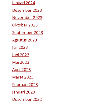
Januari 2024
Desember 2023
November 2023
Oktober 2023
September 2023
Agustus 2023
Juli 2023
Juni 2023
Mei 2023
April 2023
Maret 2023
Februari 2023
Januari 2023
Desember 2022