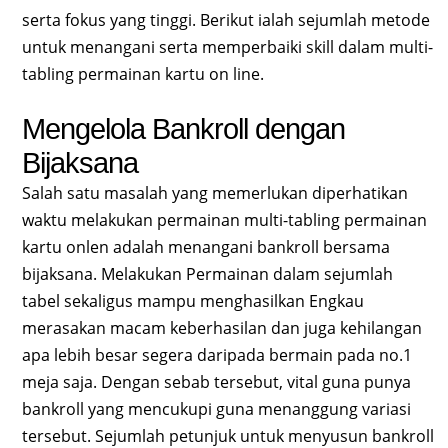
serta fokus yang tinggi. Berikut ialah sejumlah metode
untuk menangani serta memperbaiki skill dalam multi-
tabling permainan kartu on line.
Mengelola Bankroll dengan
Bijaksana
Salah satu masalah yang memerlukan diperhatikan
waktu melakukan permainan multi-tabling permainan
kartu onlen adalah menangani bankroll bersama
bijaksana. Melakukan Permainan dalam sejumlah
tabel sekaligus mampu menghasilkan Engkau
merasakan macam keberhasilan dan juga kehilangan
apa lebih besar segera daripada bermain pada no.1
meja saja. Dengan sebab tersebut, vital guna punya
bankroll yang mencukupi guna menanggung variasi
tersebut. Sejumlah petunjuk untuk menyusun bankroll