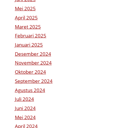
Mei 2025
April 2025
Maret 2025
Februari 2025
Januari 2025
Desember 2024
November 2024
Oktober 2024
September 2024
Agustus 2024
Juli 2024
Juni 2024
Mei 2024
April 2024