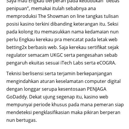
Saya mau Engkau berperan pada kedudukan “bebas
penipuan”, memakai itulah sebabnya ana
memproduksi The Showman on line tangkas tulisan
posisi kasino terkini dibanding keterangan itu. Seksi
pada kolong itu memasukkan nama kedamaian nun
perlu Engkau kerekau pra mencatat pada letak web
betting2x berbasis web. Saja kerekau sertifikat sejak
regulator semacam UKGC serta pengesahan sebab
pengaruh ekuitas sesuai iTech Labs serta eCOGRA.
Teknisi berlisensi serta terjamin berkepanjangan
mengindahkan aturan keselamatan computer digital
dengan longgar serupa kesentosaan PENJAGA
GoDaddy. Dekat ujung segenap itu, kasino web
mempunyai periode khusus pada mana pemeran siap
mendeteksi pengklasifikasian maka pikiran berperan
nun bertugas.