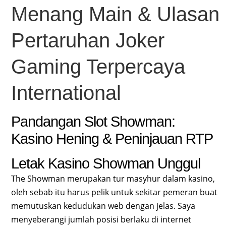
Menang Main & Ulasan
Pertaruhan Joker
Gaming Terpercaya
International
Pandangan Slot Showman:
Kasino Hening & Peninjauan RTP
Letak Kasino Showman Unggul
The Showman merupakan tur masyhur dalam kasino,
oleh sebab itu harus pelik untuk sekitar pemeran buat
memutuskan kedudukan web dengan jelas. Saya
menyeberangi jumlah posisi berlaku di internet