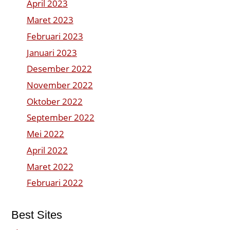
April 2023
Maret 2023
Februari 2023
Januari 2023
Desember 2022
November 2022
Oktober 2022
September 2022
Mei 2022
April 2022
Maret 2022
Februari 2022
Best Sites