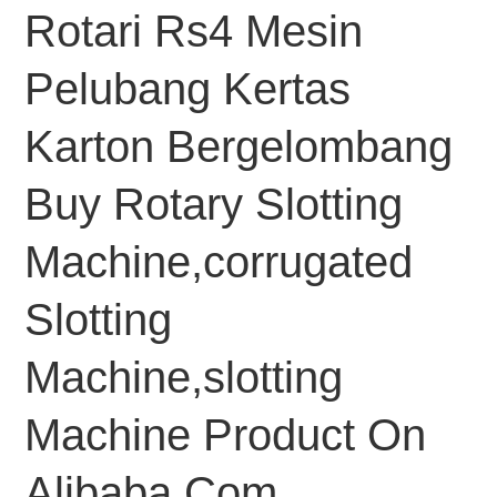
Rotari Rs4 Mesin
Pelubang Kertas
Karton Bergelombang
Buy Rotary Slotting
Machine,corrugated
Slotting
Machine,slotting
Machine Product On
Alibaba Com