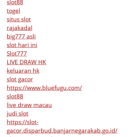
slot88
togel
situs slot
rajakadal
big777 asli
slot hari ini
Slot777
LIVE DRAW HK
keluaran hk
slot gacor
https://www.bluefugu.com/
slot88
live draw macau
judi slot
https://slot-
gacor.disparbud.banjarnegarakab.go.id/