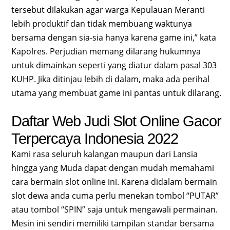
tersebut dilakukan agar warga Kepulauan Meranti
lebih produktif dan tidak membuang waktunya
bersama dengan sia-sia hanya karena game ini,” kata
Kapolres. Perjudian memang dilarang hukumnya
untuk dimainkan seperti yang diatur dalam pasal 303
KUHP. Jika ditinjau lebih di dalam, maka ada perihal
utama yang membuat game ini pantas untuk dilarang.
Daftar Web Judi Slot Online Gacor
Terpercaya Indonesia 2022
Kami rasa seluruh kalangan maupun dari Lansia
hingga yang Muda dapat dengan mudah memahami
cara bermain slot online ini. Karena didalam bermain
slot dewa anda cuma perlu menekan tombol “PUTAR”
atau tombol “SPIN” saja untuk mengawali permainan.
Mesin ini sendiri memiliki tampilan standar bersama