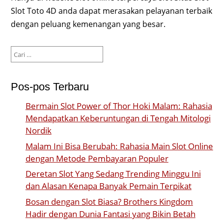
Slot Toto 4D anda dapat merasakan pelayanan terbaik
dengan peluang kemenangan yang besar.
Cari
untuk:
Pos-pos Terbaru
Bermain Slot Power of Thor Hoki Malam: Rahasia
Mendapatkan Keberuntungan di Tengah Mitologi
Nordik
Malam Ini Bisa Berubah: Rahasia Main Slot Online
dengan Metode Pembayaran Populer
Deretan Slot Yang Sedang Trending Minggu Ini
dan Alasan Kenapa Banyak Pemain Terpikat
Bosan dengan Slot Biasa? Brothers Kingdom
Hadir dengan Dunia Fantasi yang Bikin Betah