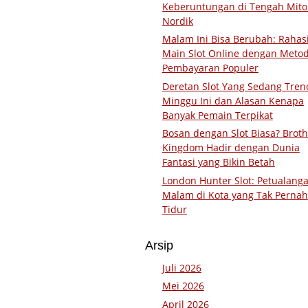
Keberuntungan di Tengah Mito
Nordik
Malam Ini Bisa Berubah: Rahas
Main Slot Online dengan Meto
Pembayaran Populer
Deretan Slot Yang Sedang Tren
Minggu Ini dan Alasan Kenapa
Banyak Pemain Terpikat
Bosan dengan Slot Biasa? Broth
Kingdom Hadir dengan Dunia
Fantasi yang Bikin Betah
London Hunter Slot: Petualang
Malam di Kota yang Tak Pernah
Tidur
Arsip
Juli 2026
Mei 2026
April 2026