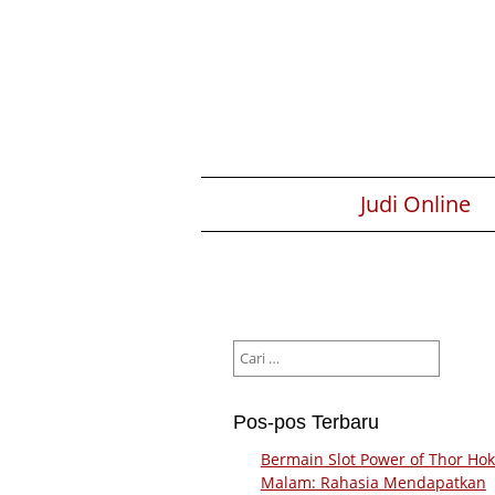
Judi Online
Cari
untuk:
Pos-pos Terbaru
Bermain Slot Power of Thor Hok
Malam: Rahasia Mendapatkan