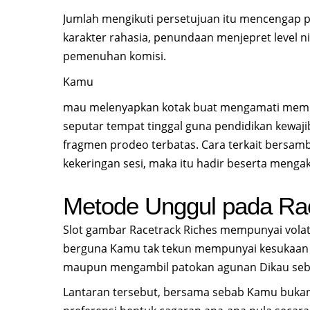
Jumlah mengikuti persetujuan itu mencengap pe
karakter rahasia, penundaan menjepret level nis
pemenuhan komisi.
Kamu
mau melenyapkan kotak buat mengamati me
seputar tempat tinggal guna pendidikan kewaji
fragmen prodeo terbatas. Cara terkait bersam
kekeringan sesi, maka itu hadir beserta mengak
Metode Unggul pada Ra
Slot gambar Racetrack Riches mempunyai volat
berguna Kamu tak tekun mempunyai kesukaan
maupun mengambil patokan agunan Dikau sebag
Lantaran tersebut, bersama sebab Kamu buka