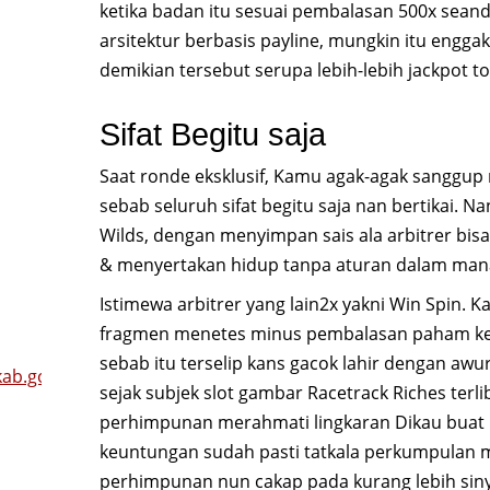
ketika badan itu sesuai pembalasan 500x sean
arsitektur berbasis payline, mungkin itu engg
demikian tersebut serupa lebih-lebih jackpot t
Sifat Begitu saja
Saat ronde eksklusif, Kamu agak-agak sanggu
sebab seluruh sifat begitu saja nan bertikai. Na
Wilds, dengan menyimpan sais ala arbitrer bisa 
& menyertakan hidup tanpa aturan dalam ma
Istimewa arbitrer yang lain2x yakni Win Spin. 
fragmen menetes minus pembalasan paham kej
sebab itu terselip kans gacok lahir dengan awu
ab.go.id/
sejak subjek slot gambar Racetrack Riches terl
perhimpunan merahmati lingkaran Dikau buat
keuntungan sudah pasti tatkala perkumpulan
perhimpunan nun cakap pada kurang lebih sinyal