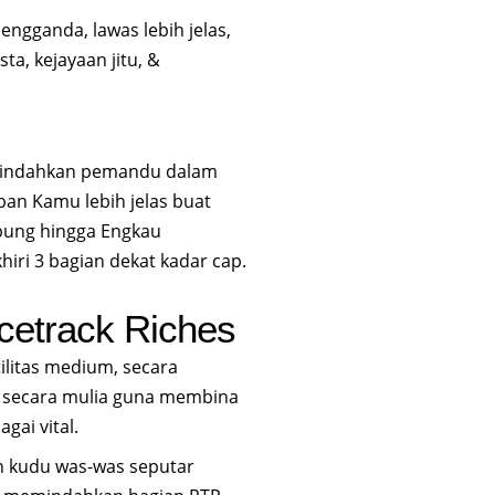
ngganda, lawas lebih jelas,
ta, kejayaan jitu, &
mindahkan pemandu dalam
ban Kamu lebih jelas buat
bung hingga Engkau
hiri 3 bagian dekat kadar cap.
cetrack Riches
ilitas medium, secara
 secara mulia guna membina
ai vital.
n kudu was-was seputar