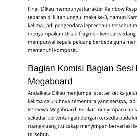
Final, Dikau mempunyai karakter Rainbow Res
tebaran di lilitan unggul maka ke-3, namun K
kelima, jadi pengendara leprechaun tersebut
menyampaikan Dikau fragmen kembali sedang 
mempunyai kepala peluang berbeda guna meng
memenuhi komposit.
Bagian Komisi Bagian Sesi
Megaboard
Andaikata Dikau menjumpai scatter ketika gel
kelima seluruhnya sementara yang serupa, ja
istimewa Megaboard. Berikut menyimpan cap s
sekadar bertentangan dengan tersedia pada kir
ruang-ruang itu cakap menyimpan bervariasi b
tersebut.