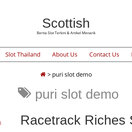
Scottish
Berita Slot Terkini & Artikel Menarik
Slot Thailand
About Us
Contact Us
>
puri slot demo
puri slot demo
Racetrack Riches 
i