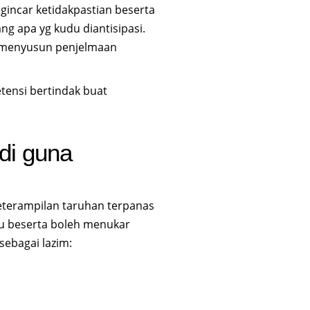
ngincar ketidakpastian beserta
g apa yg kudu diantisipasi.
ap menyusun penjelmaan
tensi bertindak buat
di guna
keterampilan taruhan terpanas
u beserta boleh menukar
ebagai lazim: