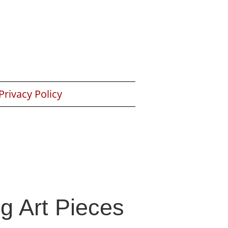
Privacy Policy
 Art Pieces