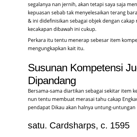
segalanya nan jernih, akan tetapi saya saja me
kepuasan sebab tak menyelesaikan terang baran
& ini didefinisikan sebagai objek dengan cak
kecakapan dibawah ini cukup.
Perkara itu tentu menerap sebesar item kompe
mengungkapkan kait itu.
Susunan Kompetensi Ju
Dipandang
Bersama-sama diartikan sebagai sekitar item 
nun tentu membuat merasai tahu cakap Engka
pendapat Dikau akan halnya untung-untungan s
satu. Cardsharps, c. 1595