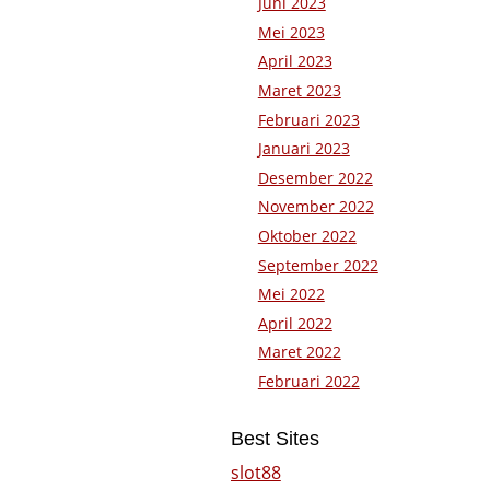
Juni 2023
Mei 2023
April 2023
Maret 2023
Februari 2023
Januari 2023
Desember 2022
November 2022
Oktober 2022
September 2022
Mei 2022
April 2022
Maret 2022
Februari 2022
Best Sites
slot88