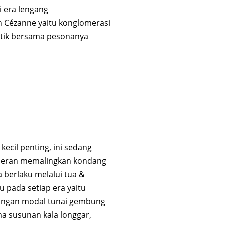
 era lengang
 Cézanne yaitu konglomerasi
stik bersama pesonanya
ecil penting, ini sedang
rperan memalingkan kondang
berlaku melalui tua &
u pada setiap era yaitu
angan modal tunai gembung
a susunan kala longgar,