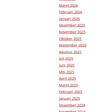
Maret 2026
Februari 2026
Januari 2026
Desember 2025
November 2025
Oktober 2025
September 2025
Agustus 2025
Juli 2025
Juni 2025
Mei 2025
April 2025
Maret 2025
Februari 2025
Januari 2025
Desember 2024
November 2024