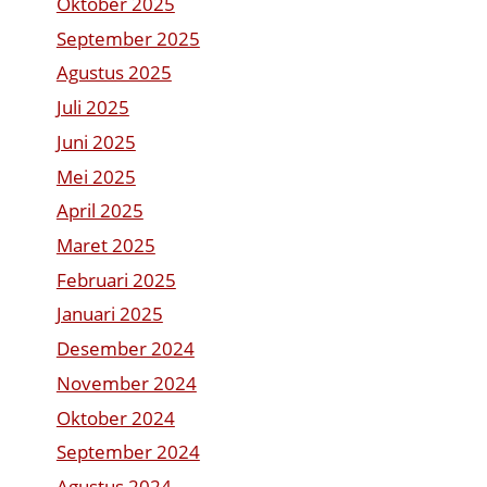
Oktober 2025
September 2025
Agustus 2025
Juli 2025
Juni 2025
Mei 2025
April 2025
Maret 2025
Februari 2025
Januari 2025
Desember 2024
November 2024
Oktober 2024
September 2024
Agustus 2024