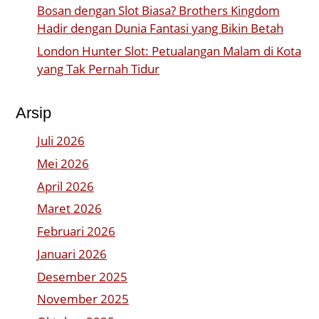
Bosan dengan Slot Biasa? Brothers Kingdom
Hadir dengan Dunia Fantasi yang Bikin Betah
London Hunter Slot: Petualangan Malam di Kota
yang Tak Pernah Tidur
Arsip
Juli 2026
Mei 2026
April 2026
Maret 2026
Februari 2026
Januari 2026
Desember 2025
November 2025