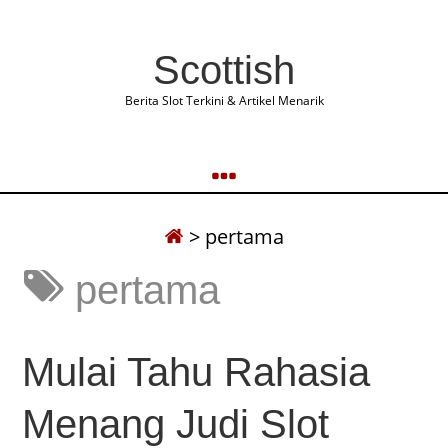
Scottish
Berita Slot Terkini & Artikel Menarik
>
pertama
pertama
Mulai Tahu Rahasia
Menang Judi Slot