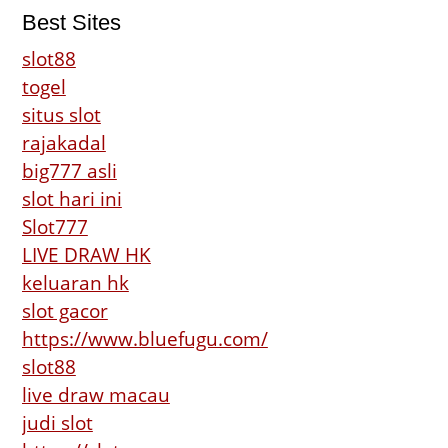
Best Sites
slot88
togel
situs slot
rajakadal
big777 asli
slot hari ini
Slot777
LIVE DRAW HK
keluaran hk
slot gacor
https://www.bluefugu.com/
slot88
live draw macau
judi slot