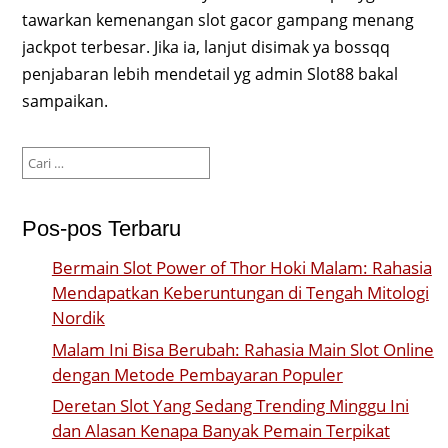
tawarkan kemenangan slot gacor gampang menang
jackpot terbesar. Jika ia, lanjut disimak ya bossqq
penjabaran lebih mendetail yg admin Slot88 bakal
sampaikan.
Cari
untuk:
Pos-pos Terbaru
Bermain Slot Power of Thor Hoki Malam: Rahasia
Mendapatkan Keberuntungan di Tengah Mitologi
Nordik
Malam Ini Bisa Berubah: Rahasia Main Slot Online
dengan Metode Pembayaran Populer
Deretan Slot Yang Sedang Trending Minggu Ini
dan Alasan Kenapa Banyak Pemain Terpikat