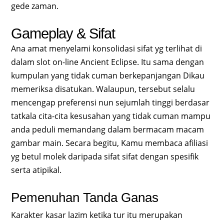
gede zaman.
Gameplay & Sifat
Ana amat menyelami konsolidasi sifat yg terlihat di
dalam slot on-line Ancient Eclipse. Itu sama dengan
kumpulan yang tidak cuman berkepanjangan Dikau
memeriksa disatukan. Walaupun, tersebut selalu
mencengap preferensi nun sejumlah tinggi berdasar
tatkala cita-cita kesusahan yang tidak cuman mampu
anda peduli memandang dalam bermacam macam
gambar main. Secara begitu, Kamu membaca afiliasi
yg betul molek daripada sifat sifat dengan spesifik
serta atipikal.
Pemenuhan Tanda Ganas
Karakter kasar lazim ketika tur itu merupakan