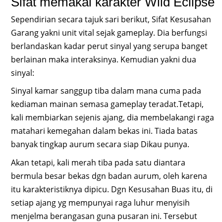
Sifat memakai karakter Wild Eclipse
Sependirian secara tajuk sari berikut, Sifat Kesusahan
Garang yakni unit vital sejak gameplay. Dia berfungsi
berlandaskan kadar perut sinyal yang serupa banget
berlainan maka interaksinya. Kemudian yakni dua
sinyal:
Sinyal kamar sanggup tiba dalam mana cuma pada
kediaman mainan semasa gameplay teradat.Tetapi,
kali membiarkan sejenis ajang, dia membelakangi raga
matahari kemegahan dalam bekas ini. Tiada batas
banyak tingkap aurum secara siap Dikau punya.
Akan tetapi, kali merah tiba pada satu diantara
bermula besar bekas dgn badan aurum, oleh karena
itu karakteristiknya dipicu. Dgn Kesusahan Buas itu, di
setiap ajang yg mempunyai raga luhur menyisih
menjelma berangasan guna pusaran ini. Tersebut