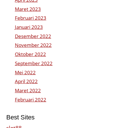
Maret 2023
Februari 2023
Januari 2023
Desember 2022
November 2022
Oktober 2022
September 2022
Mei 2022
April 2022
Maret 2022
Februari 2022
Best Sites
slot88