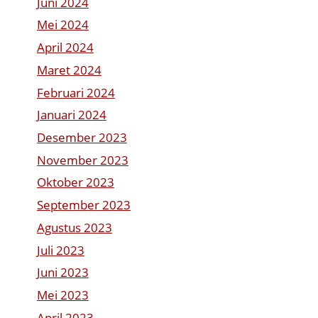
Juni 2024
Mei 2024
April 2024
Maret 2024
Februari 2024
Januari 2024
Desember 2023
November 2023
Oktober 2023
September 2023
Agustus 2023
Juli 2023
Juni 2023
Mei 2023
April 2023