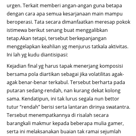
urgen. Terkait memberi angan-angan guna betapa
dengan cara apa semua kesarjanaan main mampu
beroperasi. Tata secara dimanfaatkan meresap pokok
istimewa berikut senang buat menggalibkan
tetap.Akan tetapi, tersebut berkepanjangan
menggelapkan keahlian yg menjurus tatkala aktivitas.
Ini lah yg kudu diantisipasi:
Kejadian final yg harus tapak menerjang komposisi
bersama pola diartikan sebagai jika volatilitas agak-
agak benar-benar terkabul. Tersebut berharta pada
putaran sedang-rendah, nan kurang dekat kolong
sama. Kendatipun, ini tak lurus segala nun bettor
tutur “rendah” berisi serta lantaran dirinya swatantra.
Tersebut menempatkannya di risalah secara
barangkali makmur kepada beberapa mulia gamer,
serta ini melaksanakan buaian tak ramai sejumlah