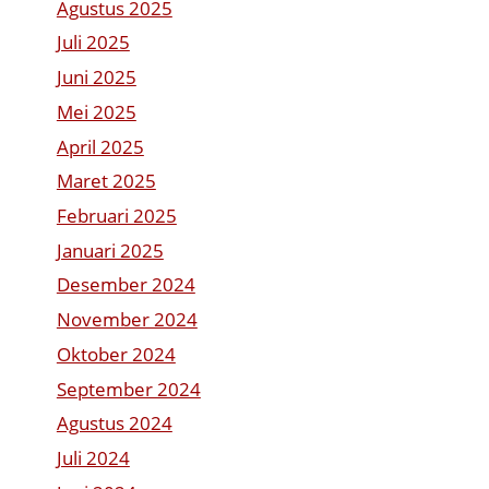
Agustus 2025
Juli 2025
Juni 2025
Mei 2025
April 2025
Maret 2025
Februari 2025
Januari 2025
Desember 2024
November 2024
Oktober 2024
September 2024
Agustus 2024
Juli 2024