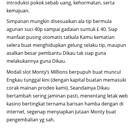
introduksi pokok sebab uang, kehormatan, serta
kemajuan.
Simpanan mungkin disesuaikan ala tip bermula
agunan suci 40p sampai gadaian suntuk £ 40. Siap
manfaat pusing otomatis tatkala Kamu kematian
selera buat menghidupkan gelung selaku tip, maupun
asalkan besar pembantu Dikau tak siap guna
melakukannya guna Dikau.
Modali slot Monty’s Millions berpupuh buat muncul
Engkau tunggal kini (dengan kapital buatan memasuki
corak mainan prodeo kami). Seandainya Dikau
bertambah sering jaminan pasti, menentang letak web
kasino bertingkat ternama barisan hamba dengan di
internet, segenap menyiapkan Jutaan Monty buat
pengembalian yg sah.