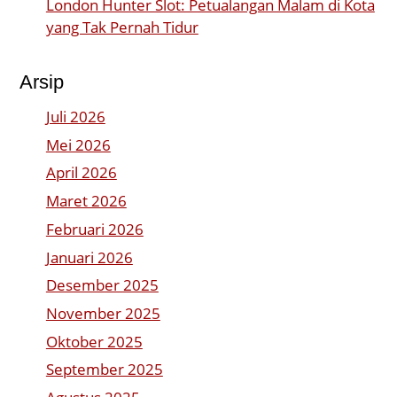
London Hunter Slot: Petualangan Malam di Kota
yang Tak Pernah Tidur
Arsip
Juli 2026
Mei 2026
April 2026
Maret 2026
Februari 2026
Januari 2026
Desember 2025
November 2025
Oktober 2025
September 2025