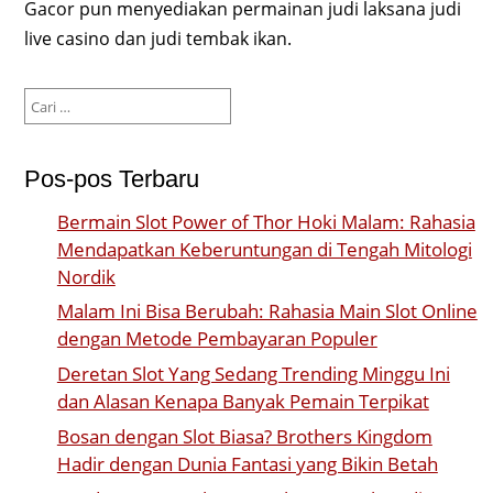
Gacor pun menyediakan permainan judi laksana judi
live casino dan judi tembak ikan.
Cari
untuk:
Pos-pos Terbaru
Bermain Slot Power of Thor Hoki Malam: Rahasia
Mendapatkan Keberuntungan di Tengah Mitologi
Nordik
Malam Ini Bisa Berubah: Rahasia Main Slot Online
dengan Metode Pembayaran Populer
Deretan Slot Yang Sedang Trending Minggu Ini
dan Alasan Kenapa Banyak Pemain Terpikat
Bosan dengan Slot Biasa? Brothers Kingdom
Hadir dengan Dunia Fantasi yang Bikin Betah