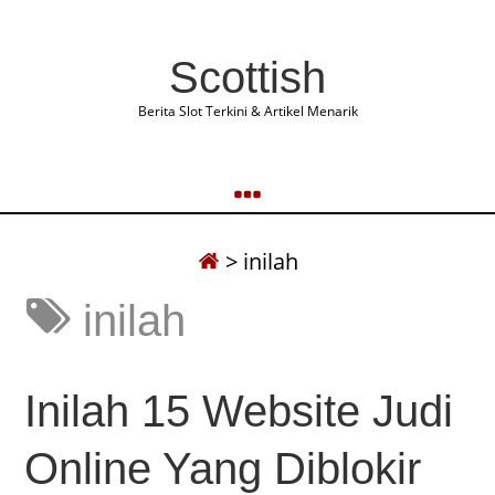
Scottish
Berita Slot Terkini & Artikel Menarik
>
inilah
inilah
Inilah 15 Website Judi
Online Yang Diblokir