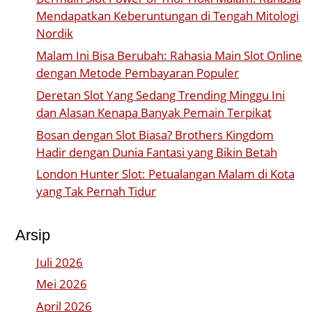
Mendapatkan Keberuntungan di Tengah Mitologi
Nordik
Malam Ini Bisa Berubah: Rahasia Main Slot Online
dengan Metode Pembayaran Populer
Deretan Slot Yang Sedang Trending Minggu Ini
dan Alasan Kenapa Banyak Pemain Terpikat
Bosan dengan Slot Biasa? Brothers Kingdom
Hadir dengan Dunia Fantasi yang Bikin Betah
London Hunter Slot: Petualangan Malam di Kota
yang Tak Pernah Tidur
Arsip
Juli 2026
Mei 2026
April 2026