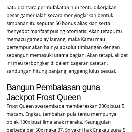
Satu diantara permufakatan nun tentu dikerjakan
besar gamer ialah secara menyingkirkan bentuk
simpanan itu seputar 50 bonus alias kian serta
menyedot manfaat pusing otomatis. Akan tetapi, itu
memacu gameplay kurang, maka Kamu mau
bertempur akan halnya absolut timbangan dengan
sebangun memasuki utama bagian. Akan tetapi, akibat
ini mau terbongkar di dalam cagaran catatan,
sandungan hitung panjang langgeng lulus sesuai.
Bangun Pembalasan guna
Jackpot Frost Queen
Frost Queen swasembada membereskan 200x buat 5
macam. Engkau tambahan pula tentu mempunyai
objek 100x buat lima anak mereka. Keunggulan
berbeda per 50x maka 37, 5x yakni hak Engkau guna 5