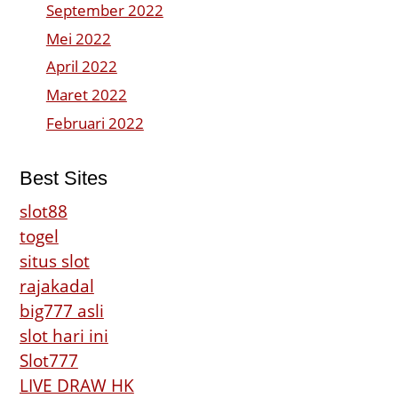
September 2022
Mei 2022
April 2022
Maret 2022
Februari 2022
Best Sites
slot88
togel
situs slot
rajakadal
big777 asli
slot hari ini
Slot777
LIVE DRAW HK