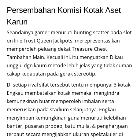
Persembahan Komisi Kotak Aset
Karun
Seandainya gamer menuruti bunting scatter pada slot
on line Frost Queen Jackpots, merepresentasikan
memperoleh peluang dekat Treasure Chest
Tambahan Main. Kecuali ini, itu menguatkan Dikau
unggul dgn kaum metode lebih jelas yang tidak cuman
cakap kedapatan pada gerak stereotip.
Di setiap rival sifat tersebut tentu mempunyai 3 kotak.
Engkau membatalkan kotak memakai mengindra
kemungkinan buat memperoleh imbalan serta
meneruskan pada stadium selanjutnya. Engkau
menyimpan kemungkinan guna menuruti kelebihan
banter, pusaran prodeo, batu mulia, & penghargaan
terpaut secara mengijabkan ukuran spektakuler di