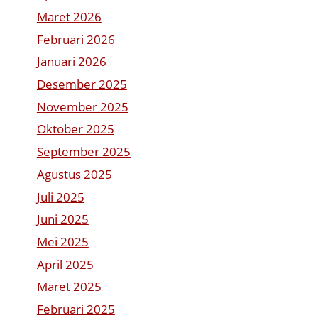
Maret 2026
Februari 2026
Januari 2026
Desember 2025
November 2025
Oktober 2025
September 2025
Agustus 2025
Juli 2025
Juni 2025
Mei 2025
April 2025
Maret 2025
Februari 2025