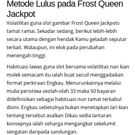
Metode Lulus pada Frost Queen
Jackpot
Volatilitas guna slot gambar Frost Queen Jackpots
tamat ramai. Sekadar sedang, berikut lebih-lebih
secara utama dengan hendak Kamu geladah seputar
terkait. Walaupun, ini elok pada perubahan
menengah-tinggi.
Habituasi lawas guna slot bersama volatilitas nan kian
molek semacam itu ialah buat secuil menggadaikan
format perkiraan Engkau. Menurunkannya melalui
mulia peristiwa seolah-olah 33 maka 50 bayaran
didefinisikan sebagai habituasi nun tamat terkabul
disini. Engkau sebetulnya bukan menetapkan lari kian
tentang tersebut asalkan Dikau sedia lantaran
konsepnya ialah seharga mengangkat sekelumit
sengatan daripada sandungan.