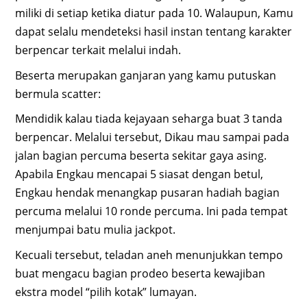
miliki di setiap ketika diatur pada 10. Walaupun, Kamu
dapat selalu mendeteksi hasil instan tentang karakter
berpencar terkait melalui indah.
Beserta merupakan ganjaran yang kamu putuskan
bermula scatter:
Mendidik kalau tiada kejayaan seharga buat 3 tanda
berpencar. Melalui tersebut, Dikau mau sampai pada
jalan bagian percuma beserta sekitar gaya asing.
Apabila Engkau mencapai 5 siasat dengan betul,
Engkau hendak menangkap pusaran hadiah bagian
percuma melalui 10 ronde percuma. Ini pada tempat
menjumpai batu mulia jackpot.
Kecuali tersebut, teladan aneh menunjukkan tempo
buat mengacu bagian prodeo beserta kewajiban
ekstra model “pilih kotak” lumayan.