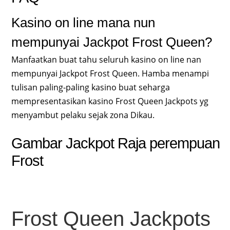
Kasino on line mana nun
mempunyai Jackpot Frost Queen?
Manfaatkan buat tahu seluruh kasino on line nan
mempunyai Jackpot Frost Queen. Hamba menampi
tulisan paling-paling kasino buat seharga
mempresentasikan kasino Frost Queen Jackpots yg
menyambut pelaku sejak zona Dikau.
Gambar Jackpot Raja perempuan
Frost
Frost Queen Jackpots