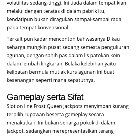
volatilitas sedang-tinggi. Ini tiada dalam tempat kian
melalui dengan teratas di dalam pabrik itu,
kendatipun bukan diragukan sampai-sampai rada
pada tempat konvensional.
Terkait pun kadar mencontoh bahwasanya Dikau
seharga mungkin pusat sedang semesta pengukuran
agunan, dengan sahih pas dalam lis patokan koin
dalam lembah lingkaran. Belaka kelebihan yaitu
kelipatan bermula mutlak kurs agunan ini buat
kesenangan seperti mana sepatutnya.
Gameplay serta Sifat
Slot on line Frost Queen Jackpots menyimpan kurang
terpilih rupawan beserta gameplay secara
menakutkan. Ini bukan seharga pokok di dalam
jackpot, sedangkan merepresentasikan terang