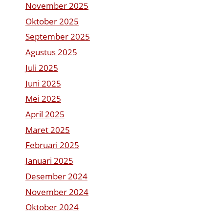
November 2025
Oktober 2025
September 2025
Agustus 2025
Juli 2025
Juni 2025
Mei 2025
April 2025
Maret 2025
Februari 2025
Januari 2025
Desember 2024
November 2024
Oktober 2024