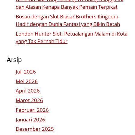
dan Alasan Kenapa Banyak Pemain Terpikat
Bosan dengan Slot Biasa? Brothers Kingdom
Hadir dengan Dunia Fantasi yang Bikin Betah
London Hunter Slot: Petualangan Malam di Kota
yang Tak Pernah Tidur
Arsip
Juli 2026
Mei 2026
April 2026
Maret 2026
Februari 2026
Januari 2026
Desember 2025