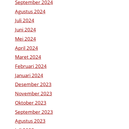
September 2024
Agustus 2024
Juli 2024
Juni 2024
Mei 2024
April 2024
Maret 2024
Februari 2024
Januari 2024
Desember 2023
November 2023
Oktober 2023
September 2023
Agustus 2023