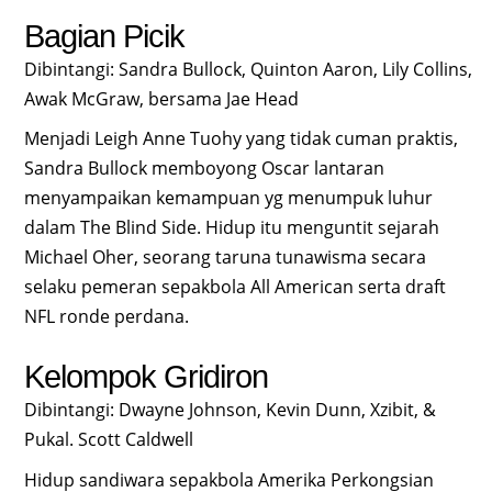
Bagian Picik
Dibintangi: Sandra Bullock, Quinton Aaron, Lily Collins,
Awak McGraw, bersama Jae Head
Menjadi Leigh Anne Tuohy yang tidak cuman praktis,
Sandra Bullock memboyong Oscar lantaran
menyampaikan kemampuan yg menumpuk luhur
dalam The Blind Side. Hidup itu menguntit sejarah
Michael Oher, seorang taruna tunawisma secara
selaku pemeran sepakbola All American serta draft
NFL ronde perdana.
Kelompok Gridiron
Dibintangi: Dwayne Johnson, Kevin Dunn, Xzibit, &
Pukal. Scott Caldwell
Hidup sandiwara sepakbola Amerika Perkongsian