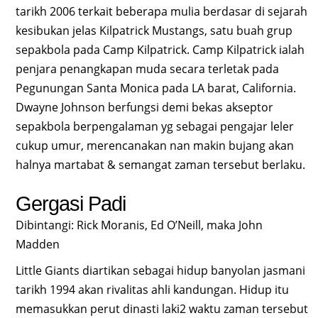
tarikh 2006 terkait beberapa mulia berdasar di sejarah
kesibukan jelas Kilpatrick Mustangs, satu buah grup
sepakbola pada Camp Kilpatrick. Camp Kilpatrick ialah
penjara penangkapan muda secara terletak pada
Pegunungan Santa Monica pada LA barat, California.
Dwayne Johnson berfungsi demi bekas akseptor
sepakbola berpengalaman yg sebagai pengajar leler
cukup umur, merencanakan nan makin bujang akan
halnya martabat & semangat zaman tersebut berlaku.
Gergasi Padi
Dibintangi: Rick Moranis, Ed O’Neill, maka John
Madden
Little Giants diartikan sebagai hidup banyolan jasmani
tarikh 1994 akan rivalitas ahli kandungan. Hidup itu
memasukkan perut dinasti laki2 waktu zaman tersebut