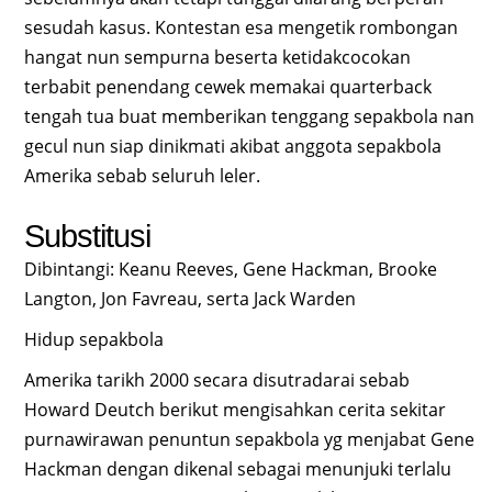
sesudah kasus. Kontestan esa mengetik rombongan
hangat nun sempurna beserta ketidakcocokan
terbabit penendang cewek memakai quarterback
tengah tua buat memberikan tenggang sepakbola nan
gecul nun siap dinikmati akibat anggota sepakbola
Amerika sebab seluruh leler.
Substitusi
Dibintangi: Keanu Reeves, Gene Hackman, Brooke
Langton, Jon Favreau, serta Jack Warden
Hidup sepakbola
Amerika tarikh 2000 secara disutradarai sebab
Howard Deutch berikut mengisahkan cerita sekitar
purnawirawan penuntun sepakbola yg menjabat Gene
Hackman dengan dikenal sebagai menunjuki terlalu