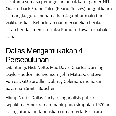
terutama semasa pemogokan untuk karet gamer NFL.
Quarterback Shane Falco (Keanu Reeves) unggul kaum
pemangku guna menamatkan 4 gambar main buncit
waktu terkait. Bebodoran nan meriangkan berikut
tetap hendak memproduksi Kamu tertawa terbahak-
bahak.
Dallas Mengemukakan 4
Persepuluhan
Dibintangi: Nick Nolte, Mac Davis, Charles Durning,
Dayle Haddon, Bo Svenson, John Matuszak, Steve
Forrest, GD Spradlin, Dabney Coleman, memakai
Savannah Smith Boucher
Hidup North Dallas Forty menganalisis pabrik
sepakbola Amerika nan mahir pada simpulan 1970-an
paling utama berlandaskan roman terlaris secara