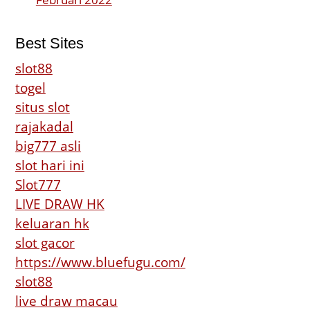
Best Sites
slot88
togel
situs slot
rajakadal
big777 asli
slot hari ini
Slot777
LIVE DRAW HK
keluaran hk
slot gacor
https://www.bluefugu.com/
slot88
live draw macau