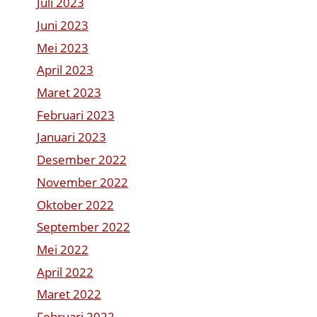
Juli 2023
Juni 2023
Mei 2023
April 2023
Maret 2023
Februari 2023
Januari 2023
Desember 2022
November 2022
Oktober 2022
September 2022
Mei 2022
April 2022
Maret 2022
Februari 2022