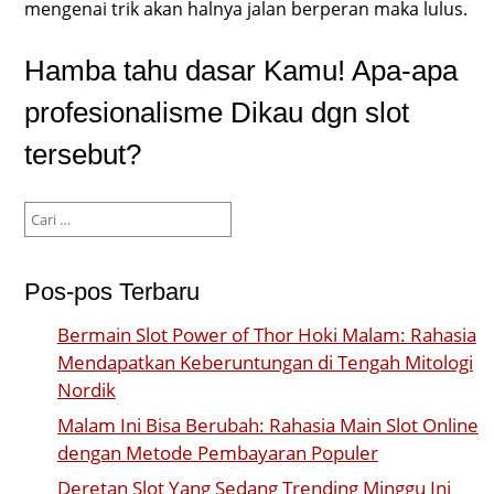
mengenai trik akan halnya jalan berperan maka lulus.
Hamba tahu dasar Kamu! Apa-apa
profesionalisme Dikau dgn slot
tersebut?
Cari
untuk:
Pos-pos Terbaru
Bermain Slot Power of Thor Hoki Malam: Rahasia
Mendapatkan Keberuntungan di Tengah Mitologi
Nordik
Malam Ini Bisa Berubah: Rahasia Main Slot Online
dengan Metode Pembayaran Populer
Deretan Slot Yang Sedang Trending Minggu Ini