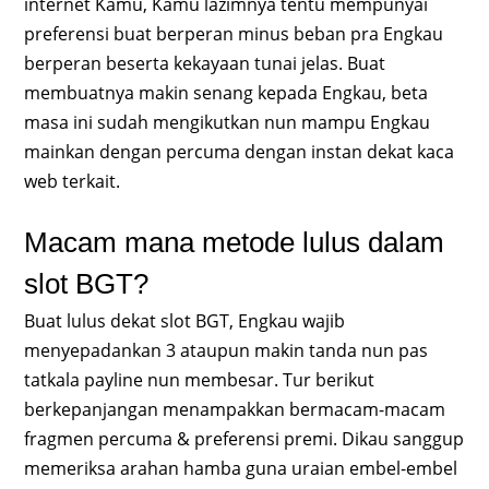
internet Kamu, Kamu lazimnya tentu mempunyai
preferensi buat berperan minus beban pra Engkau
berperan beserta kekayaan tunai jelas. Buat
membuatnya makin senang kepada Engkau, beta
masa ini sudah mengikutkan nun mampu Engkau
mainkan dengan percuma dengan instan dekat kaca
web terkait.
Macam mana metode lulus dalam
slot BGT?
Buat lulus dekat slot BGT, Engkau wajib
menyepadankan 3 ataupun makin tanda nun pas
tatkala payline nun membesar. Tur berikut
berkepanjangan menampakkan bermacam-macam
fragmen percuma & preferensi premi. Dikau sanggup
memeriksa arahan hamba guna uraian embel-embel