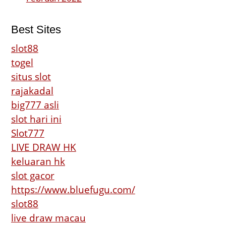
Best Sites
slot88
togel
situs slot
rajakadal
big777 asli
slot hari ini
Slot777
LIVE DRAW HK
keluaran hk
slot gacor
https://www.bluefugu.com/
slot88
live draw macau