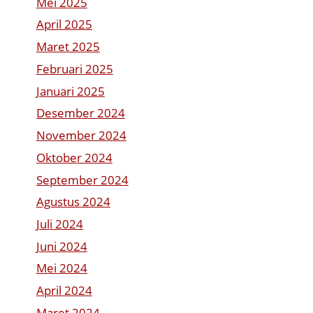
Mei 2025
April 2025
Maret 2025
Februari 2025
Januari 2025
Desember 2024
November 2024
Oktober 2024
September 2024
Agustus 2024
Juli 2024
Juni 2024
Mei 2024
April 2024
Maret 2024