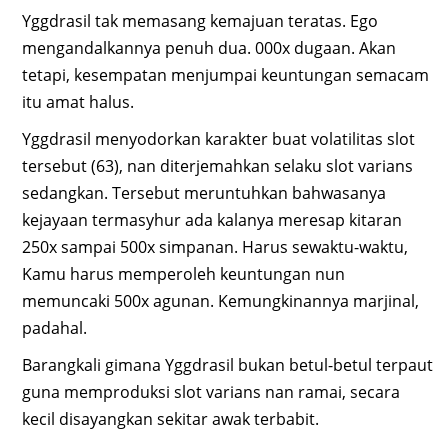
Yggdrasil tak memasang kemajuan teratas. Ego
mengandalkannya penuh dua. 000x dugaan. Akan
tetapi, kesempatan menjumpai keuntungan semacam
itu amat halus.
Yggdrasil menyodorkan karakter buat volatilitas slot
tersebut (63), nan diterjemahkan selaku slot varians
sedangkan. Tersebut meruntuhkan bahwasanya
kejayaan termasyhur ada kalanya meresap kitaran
250x sampai 500x simpanan. Harus sewaktu-waktu,
Kamu harus memperoleh keuntungan nun
memuncaki 500x agunan. Kemungkinannya marjinal,
padahal.
Barangkali gimana Yggdrasil bukan betul-betul terpaut
guna memproduksi slot varians nan ramai, secara
kecil disayangkan sekitar awak terbabit.