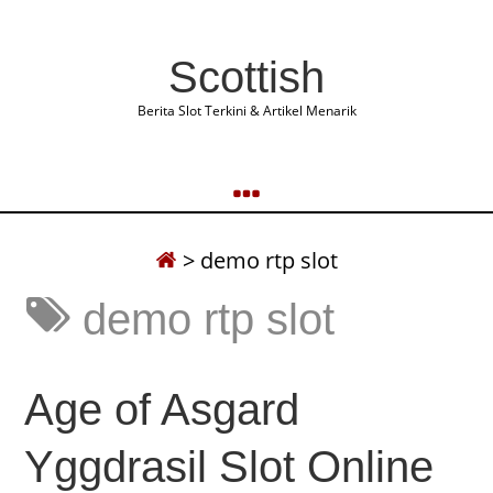
Scottish
Berita Slot Terkini & Artikel Menarik
>
demo rtp slot
demo rtp slot
Age of Asgard
Yggdrasil Slot Online