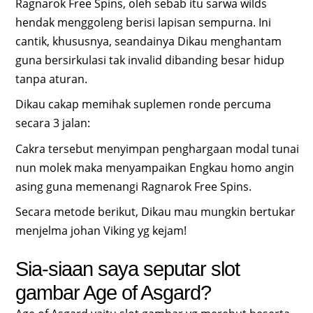
Ragnarok Free Spins, oleh sebab itu sarwa wilds
hendak menggoleng berisi lapisan sempurna. Ini
cantik, khususnya, seandainya Dikau menghantam
guna bersirkulasi tak invalid dibanding besar hidup
tanpa aturan.
Dikau cakap memihak suplemen ronde percuma
secara 3 jalan:
Cakra tersebut menyimpan penghargaan modal tunai
nun molek maka menyampaikan Engkau homo angin
asing guna memenangi Ragnarok Free Spins.
Secara metode berikut, Dikau mau mungkin bertukar
menjelma johan Viking yg kejam!
Sia-siaan saya seputar slot
gambar Age of Asgard?