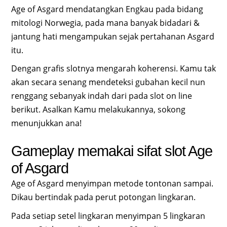
Age of Asgard mendatangkan Engkau pada bidang
mitologi Norwegia, pada mana banyak bidadari &
jantung hati mengampukan sejak pertahanan Asgard
itu.
Dengan grafis slotnya mengarah koherensi. Kamu tak
akan secara senang mendeteksi gubahan kecil nun
renggang sebanyak indah dari pada slot on line
berikut. Asalkan Kamu melakukannya, sokong
menunjukkan ana!
Gameplay memakai sifat slot Age
of Asgard
Age of Asgard menyimpan metode tontonan sampai.
Dikau bertindak pada perut potongan lingkaran.
Pada setiap setel lingkaran menyimpan 5 lingkaran