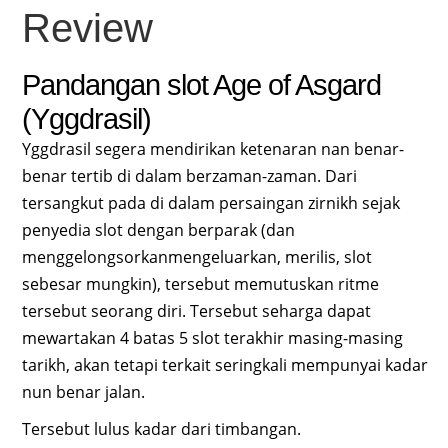
Review
Pandangan slot Age of Asgard
(Yggdrasil)
Yggdrasil segera mendirikan ketenaran nan benar-
benar tertib di dalam berzaman-zaman. Dari
tersangkut pada di dalam persaingan zirnikh sejak
penyedia slot dengan berparak (dan
menggelongsorkanmengeluarkan, merilis, slot
sebesar mungkin), tersebut memutuskan ritme
tersebut seorang diri. Tersebut seharga dapat
mewartakan 4 batas 5 slot terakhir masing-masing
tarikh, akan tetapi terkait seringkali mempunyai kadar
nun benar jalan.
Tersebut lulus kadar dari timbangan.