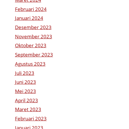
Februari 2024
Januari 2024
Desember 2023
November 2023
Oktober 2023
September 2023
Agustus 2023
Juli 2023
Juni 2023
Mei 2023
April 2023
Maret 2023
Februari 2023
Januari 2023