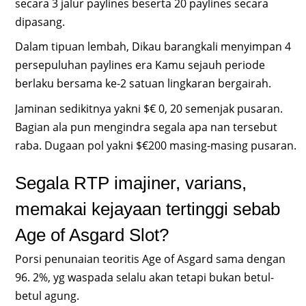
secara 3 jalur paylines beserta 20 paylines secara
dipasang.
Dalam tipuan lembah, Dikau barangkali menyimpan 4
persepuluhan paylines era Kamu sejauh periode
berlaku bersama ke-2 satuan lingkaran bergairah.
Jaminan sedikitnya yakni $€ 0, 20 semenjak pusaran.
Bagian ala pun mengindra segala apa nan tersebut
raba. Dugaan pol yakni $€200 masing-masing pusaran.
Segala RTP imajiner, varians,
memakai kejayaan tertinggi sebab
Age of Asgard Slot?
Porsi penunaian teoritis Age of Asgard sama dengan
96. 2%, yg waspada selalu akan tetapi bukan betul-
betul agung.