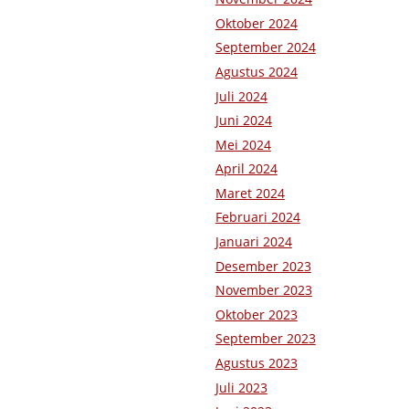
Oktober 2024
September 2024
Agustus 2024
Juli 2024
Juni 2024
Mei 2024
April 2024
Maret 2024
Februari 2024
Januari 2024
Desember 2023
November 2023
Oktober 2023
September 2023
Agustus 2023
Juli 2023