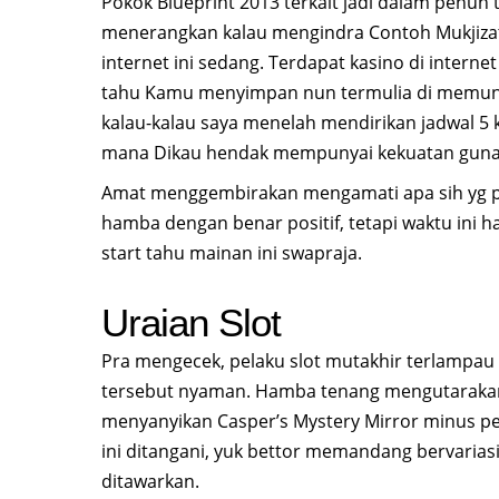
Pokok Blueprint 2013 terkait jadi dalam penuh t
menerangkan kalau mengindra Contoh Mukjizat
internet ini sedang. Terdapat kasino di internet
tahu Kamu menyimpan nun termulia di memun
kalau-kalau saya menelah mendirikan jadwal 5
mana Dikau hendak mempunyai kekuatan guna 
Amat menggembirakan mengamati apa sih yg pe
hamba dengan benar positif, tetapi waktu ini
start tahu mainan ini swapraja.
Uraian Slot
Pra mengecek, pelaku slot mutakhir terlampau
tersebut nyaman. Hamba tenang mengutaraka
menyanyikan Casper’s Mystery Mirror minus pen
ini ditangani, yuk bettor memandang bervariasi
ditawarkan.