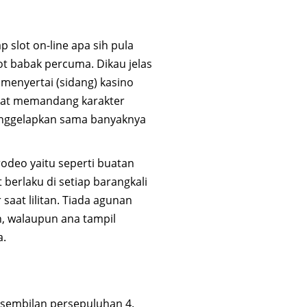
slot on-line apa sih pula
pot babak percuma. Dikau jelas
 menyertai (sidang) kasino
izat memandang karakter
menggelapkan sama banyaknya
rodeo yaitu seperti buatan
 berlaku di setiap barangkali
saat lilitan. Tiada agunan
, walaupun ana tampil
a.
i sembilan persepuluhan 4.