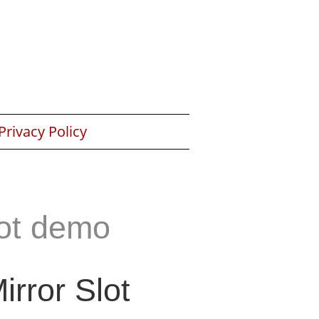
Privacy Policy
ot demo
rror Slot