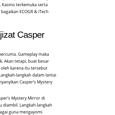
k. Kasino terkemuka serta
i bagaikan ECOGR & iTech
jizat Casper
 percuma. Gameplay maka
k. Akan tetapi, buat besar
 oleh karena itu tersebut
angkah-langkah dalam lantai
nyanyikan Casper’s Mystery
er’s Mystery Mirror di
lu diambil. Langkah-langkah
ebagai guna mengayomi