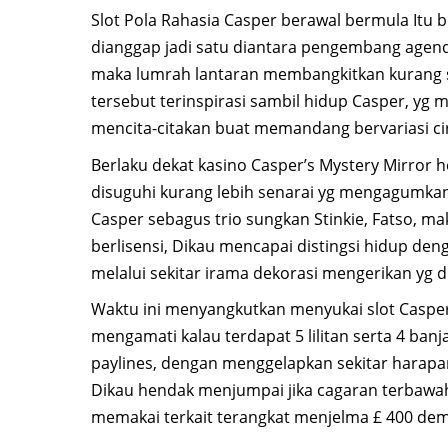
Slot Pola Rahasia Casper berawal bermula Itu 
dianggap jadi satu diantara pengembang agend
maka lumrah lantaran membangkitkan kurang s
tersebut terinspirasi sambil hidup Casper, yg
mencita-citakan buat memandang bervariasi cir
Berlaku dekat kasino Casper’s Mystery Mirror
disuguhi kurang lebih senarai yg mengagumka
Casper sebagus trio sungkan Stinkie, Fatso, mak
berlisensi, Dikau mencapai distingsi hidup d
melalui sekitar irama dekorasi mengerikan yg
Waktu ini menyangkutkan menyukai slot Caspe
mengamati kalau terdapat 5 lilitan serta 4 ban
paylines, dengan menggelapkan sekitar harapan l
Dikau hendak menjumpai jika cagaran terbawah
memakai terkait terangkat menjelma £ 400 dem