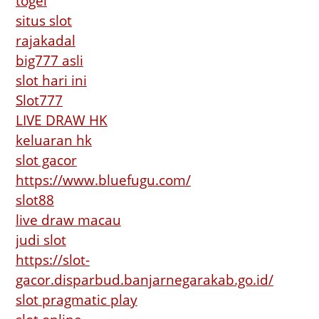
togel
situs slot
rajakadal
big777 asli
slot hari ini
Slot777
LIVE DRAW HK
keluaran hk
slot gacor
https://www.bluefugu.com/
slot88
live draw macau
judi slot
https://slot-
gacor.disparbud.banjarnegarakab.go.id/
slot pragmatic play