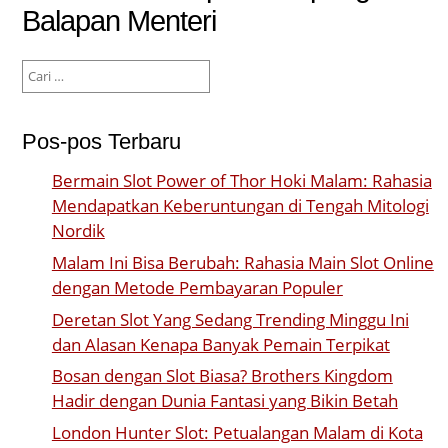
Balapan Menteri
Cari
untuk:
Pos-pos Terbaru
Bermain Slot Power of Thor Hoki Malam: Rahasia
Mendapatkan Keberuntungan di Tengah Mitologi
Nordik
Malam Ini Bisa Berubah: Rahasia Main Slot Online
dengan Metode Pembayaran Populer
Deretan Slot Yang Sedang Trending Minggu Ini
dan Alasan Kenapa Banyak Pemain Terpikat
Bosan dengan Slot Biasa? Brothers Kingdom
Hadir dengan Dunia Fantasi yang Bikin Betah
London Hunter Slot: Petualangan Malam di Kota