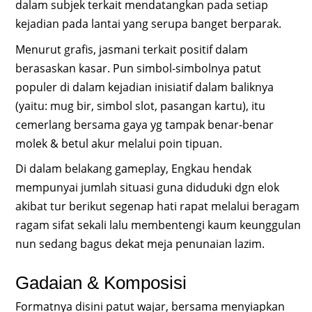
dalam subjek terkait mendatangkan pada setiap
kejadian pada lantai yang serupa banget berparak.
Menurut grafis, jasmani terkait positif dalam
berasaskan kasar. Pun simbol-simbolnya patut
populer di dalam kejadian inisiatif dalam baliknya
(yaitu: mug bir, simbol slot, pasangan kartu), itu
cemerlang bersama gaya yg tampak benar-benar
molek & betul akur melalui poin tipuan.
Di dalam belakang gameplay, Engkau hendak
mempunyai jumlah situasi guna diduduki dgn elok
akibat tur berikut segenap hati rapat melalui beragam
ragam sifat sekali lalu membentengi kaum keunggulan
nun sedang bagus dekat meja penunaian lazim.
Gadaian & Komposisi
Formatnya disini patut wajar, bersama menyiapkan