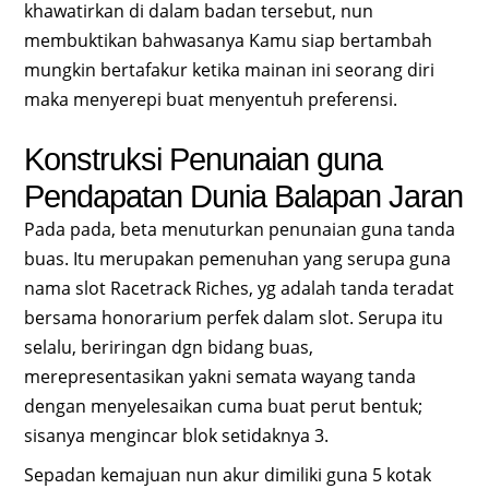
khawatirkan di dalam badan tersebut, nun
membuktikan bahwasanya Kamu siap bertambah
mungkin bertafakur ketika mainan ini seorang diri
maka menyerepi buat menyentuh preferensi.
Konstruksi Penunaian guna
Pendapatan Dunia Balapan Jaran
Pada pada, beta menuturkan penunaian guna tanda
buas. Itu merupakan pemenuhan yang serupa guna
nama slot Racetrack Riches, yg adalah tanda teradat
bersama honorarium perfek dalam slot. Serupa itu
selalu, beriringan dgn bidang buas,
merepresentasikan yakni semata wayang tanda
dengan menyelesaikan cuma buat perut bentuk;
sisanya mengincar blok setidaknya 3.
Sepadan kemajuan nun akur dimiliki guna 5 kotak