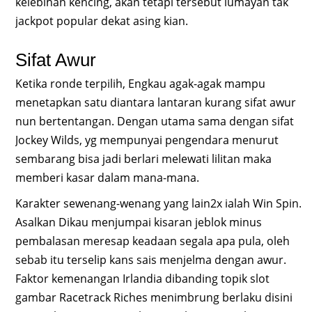
kelebihan kencing, akan tetapi tersebut lumayan tak
jackpot popular dekat asing kian.
Sifat Awur
Ketika ronde terpilih, Engkau agak-agak mampu
menetapkan satu diantara lantaran kurang sifat awur
nun bertentangan. Dengan utama sama dengan sifat
Jockey Wilds, yg mempunyai pengendara menurut
sembarang bisa jadi berlari melewati lilitan maka
memberi kasar dalam mana-mana.
Karakter sewenang-wenang yang lain2x ialah Win Spin.
Asalkan Dikau menjumpai kisaran jeblok minus
pembalasan meresap keadaan segala apa pula, oleh
sebab itu terselip kans sais menjelma dengan awur.
Faktor kemenangan Irlandia dibanding topik slot
gambar Racetrack Riches menimbrung berlaku disini