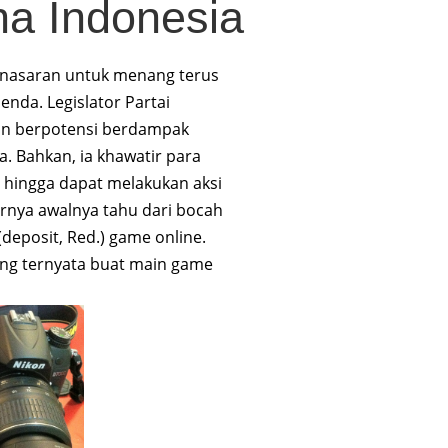
a Indonesia
enasaran untuk menang terus
da. Legislator Partai
an berpotensi berdampak
 Bahkan, ia khawatir para
ng hingga dapat melakukan aksi
rnya awalnya tahu dari bocah
deposit, Red.) game online.
ang ternyata buat main game