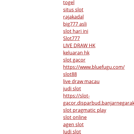
togel
situs slot
rajakadal
big777 asli
slot hari ini
Slot777
LIVE DRAW HK
keluaran hk
slot gacor
https://www.bluefugu.com/
slot88
live draw macau
judi slot
https://slot-
gacor.disparbud.banjarnegarak
slot pragmatic play
slot online
agen slot
Judi slot