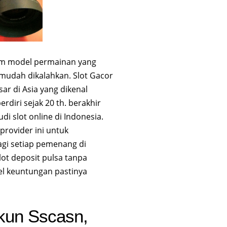
am model permainan yang
udah dikalahkan. Slot Gacor
ar di Asia yang dikenal
rdiri sejak 20 th. berakhir
i slot online di Indonesia.
provider ini untuk
gi setiap pemenang di
lot deposit pulsa tanpa
el keuntungan pastinya
kun Sscasn,