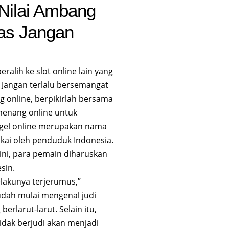
 Nilai Ambang
was Jangan
eralih ke slot online lain yang
. Jangan terlalu bersemangat
online, berpikirlah bersama
menang online untuk
gel online merupakan nama
ukai oleh penduduk Indonesia.
 ini, para pemain diharuskan
sin.
elakunya terjerumus,”
sudah mulai mengenal judi
erlarut-larut. Selain itu,
idak berjudi akan menjadi