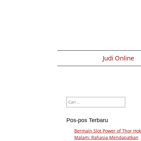
Judi Online
Cari
untuk:
Pos-pos Terbaru
Bermain Slot Power of Thor Hok
Malam: Rahasia Mendapatkan