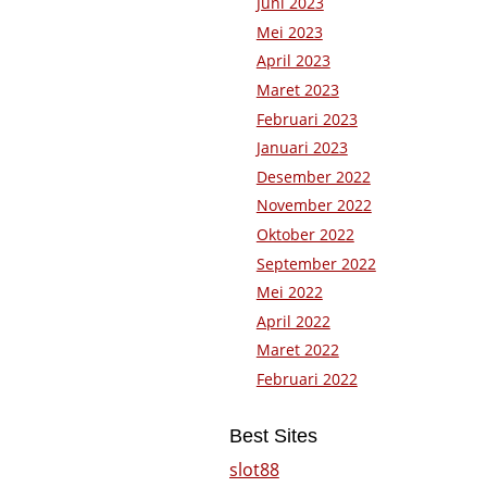
Juni 2023
Mei 2023
April 2023
Maret 2023
Februari 2023
Januari 2023
Desember 2022
November 2022
Oktober 2022
September 2022
Mei 2022
April 2022
Maret 2022
Februari 2022
Best Sites
slot88