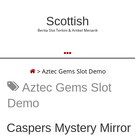
Scottish
Berita Slot Terkini & Artikel Menarik
>
Aztec Gems Slot Demo
Aztec Gems Slot
Demo
Caspers Mystery Mirror