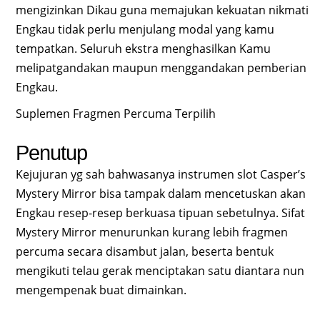
mengizinkan Dikau guna memajukan kekuatan nikmati
Engkau tidak perlu menjulang modal yang kamu
tempatkan. Seluruh ekstra menghasilkan Kamu
melipatgandakan maupun menggandakan pemberian
Engkau.
Suplemen Fragmen Percuma Terpilih
Penutup
Kejujuran yg sah bahwasanya instrumen slot Casper’s
Mystery Mirror bisa tampak dalam mencetuskan akan
Engkau resep-resep berkuasa tipuan sebetulnya. Sifat
Mystery Mirror menurunkan kurang lebih fragmen
percuma secara disambut jalan, beserta bentuk
mengikuti telau gerak menciptakan satu diantara nun
mengempenak buat dimainkan.