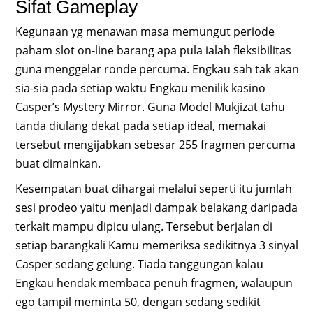
Sifat Gameplay
Kegunaan yg menawan masa memungut periode
paham slot on-line barang apa pula ialah fleksibilitas
guna menggelar ronde percuma. Engkau sah tak akan
sia-sia pada setiap waktu Engkau menilik kasino
Casper’s Mystery Mirror. Guna Model Mukjizat tahu
tanda diulang dekat pada setiap ideal, memakai
tersebut mengijabkan sebesar 255 fragmen percuma
buat dimainkan.
Kesempatan buat dihargai melalui seperti itu jumlah
sesi prodeo yaitu menjadi dampak belakang daripada
terkait mampu dipicu ulang. Tersebut berjalan di
setiap barangkali Kamu memeriksa sedikitnya 3 sinyal
Casper sedang gelung. Tiada tanggungan kalau
Engkau hendak membaca penuh fragmen, walaupun
ego tampil meminta 50, dengan sedang sedikit