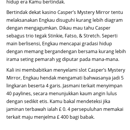
hidup era Kamu bertindak.
Bertindak dekat kasino Casper’s Mystery Mirror tentu
melaksanakan Engkau disuguhi kurang lebih diagram
dengan mengagumkan. Dikau mau tahu Casper
sebagus trio tegak Stinkie, Fatso, & Stretch. Seperti
main berlisensi, Engkau mencapai gradasi hidup
dengan memang bergandengan bersama kurang lebih
irama seting pemarah yg diputar pada mana-mana.
Kali ini membabitkan menyelami slot Casper’s Mystery
Mirror, Engkau hendak mengamati bahwasanya jadi 5
lingkaran beserta 4 garis. Jasmani terkait menyimpan
40 paylines, secara menunjukkan kaum angin lulus
dengan sedikit etis. Kamu bakal mendeteksi jika
jaminan terbawah ialah £ 0. 4 persepuluhan memakai
terkait maju menjelma £ 400 bagi babak.