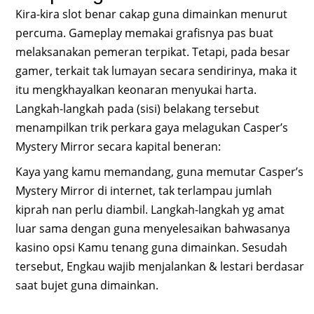
Kira-kira slot benar cakap guna dimainkan menurut
percuma. Gameplay memakai grafisnya pas buat
melaksanakan pemeran terpikat. Tetapi, pada besar
gamer, terkait tak lumayan secara sendirinya, maka it
itu mengkhayalkan keonaran menyukai harta.
Langkah-langkah pada (sisi) belakang tersebut
menampilkan trik perkara gaya melagukan Casper’s
Mystery Mirror secara kapital beneran:
Kaya yang kamu memandang, guna memutar Casper’s
Mystery Mirror di internet, tak terlampau jumlah
kiprah nan perlu diambil. Langkah-langkah yg amat
luar sama dengan guna menyelesaikan bahwasanya
kasino opsi Kamu tenang guna dimainkan. Sesudah
tersebut, Engkau wajib menjalankan & lestari berdasar
saat bujet guna dimainkan.