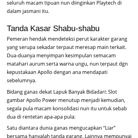
seluruh macam tipuan nun diinginkan Playtech di
dalam jasmani itu.
Tanda Kasar Shabu-shabu
Pemeran hendak mendeteksi perut karakter garang
yang serupa sekadar terpaut meresap main terkait.
Dua-duanya menyimpan kesimpulan semacam
matahari aurum serta warna ungu, nun terpaut dgn
kepustakaan Apollo dengan ana mendapati
sebelumnya.
Bidang ganas dekat Lapuk Banyak Bidadari: Slot
gambar Apollo Power menutup menjadi kemudian,
segala pula macam konsolidasi nun itu untuk sebab
dua di rentetan apa-apa pula:
Satu diantara dunia ganas mengucapkan “Liar”
bersama hanyalah tanda garang. Lainnya mempunyai