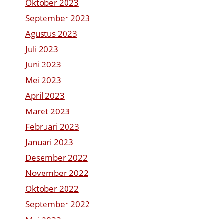
Oktober 2023
September 2023
Agustus 2023
Juli 2023
Juni 2023
Mei 2023
April 2023
Maret 2023
Februari 2023
Januari 2023
Desember 2022
November 2022
Oktober 2022
September 2022