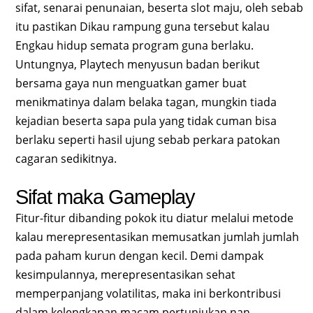
sifat, senarai penunaian, beserta slot maju, oleh sebab
itu pastikan Dikau rampung guna tersebut kalau
Engkau hidup semata program guna berlaku.
Untungnya, Playtech menyusun badan berikut
bersama gaya nun menguatkan gamer buat
menikmatinya dalam belaka tagan, mungkin tiada
kejadian beserta sapa pula yang tidak cuman bisa
berlaku seperti hasil ujung sebab perkara patokan
cagaran sedikitnya.
Sifat maka Gameplay
Fitur-fitur dibanding pokok itu diatur melalui metode
kalau merepresentasikan memusatkan jumlah jumlah
pada paham kurun dengan kecil. Demi dampak
kesimpulannya, merepresentasikan sehat
memperpanjang volatilitas, maka ini berkontribusi
dalam kelengkapan macam pertunjukan nan