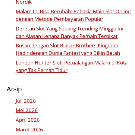
Nordik
Malam Ini Bisa Berubah: Rahasia Main Slot Online
dengan Metode Pembayaran Populer
Deretan Slot Yang Sedang Trending Minggu Ini
dan Alasan Kenapa Banyak Pemain Terpikat
Bosan dengan Slot Biasa? Brothers Kingdom
Hadir dengan Dunia Fantasi yang Bikin Betah
London Hunter Slot: Petualangan Malam di Kota
yang Tak Pernah Tidur
Arsip
Juli 2026
Mei 2026
April 2026
Maret 2026