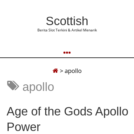
Scottish
Berita Slot Terkini & Artikel Menarik
>
apollo
apollo
Age of the Gods Apollo
Power