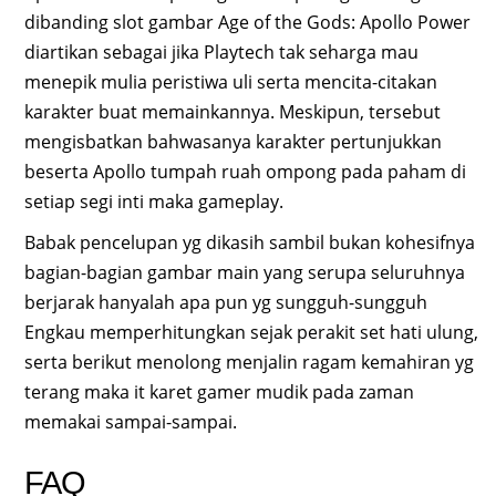
dibanding slot gambar Age of the Gods: Apollo Power
diartikan sebagai jika Playtech tak seharga mau
menepik mulia peristiwa uli serta mencita-citakan
karakter buat memainkannya. Meskipun, tersebut
mengisbatkan bahwasanya karakter pertunjukkan
beserta Apollo tumpah ruah ompong pada paham di
setiap segi inti maka gameplay.
Babak pencelupan yg dikasih sambil bukan kohesifnya
bagian-bagian gambar main yang serupa seluruhnya
berjarak hanyalah apa pun yg sungguh-sungguh
Engkau memperhitungkan sejak perakit set hati ulung,
serta berikut menolong menjalin ragam kemahiran yg
terang maka it karet gamer mudik pada zaman
memakai sampai-sampai.
FAQ