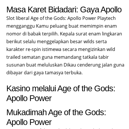
Masa Karet Bidadari: Gaya Apollo
Slot liberal Age of the Gods: Apollo Power Playtech
mengganggu Kamu peluang buat memimpin enam
nomor di babak terpilih. Kepala surat enam lingkaran
berikut selalu menggelapkan besar wilds serta
karakter re-spin istimewa secara mengizinkan wild
trailed sematan guna memandang tatkala tabir
susunan buat meluluskan Dikau cenderung jalan guna
dibayar dari gaya tamasya terbuka.
Kasino melalui Age of the Gods:
Apollo Power
Mukadimah Age of the Gods:
Apollo Power