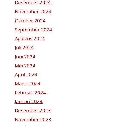
Desember 2024
November 2024
Oktober 2024
September 2024
Agustus 2024
Juli 2024
Juni 2024
Mei 2024
April 2024
Maret 2024
Februari 2024
Januari 2024
Desember 2023
November 2023