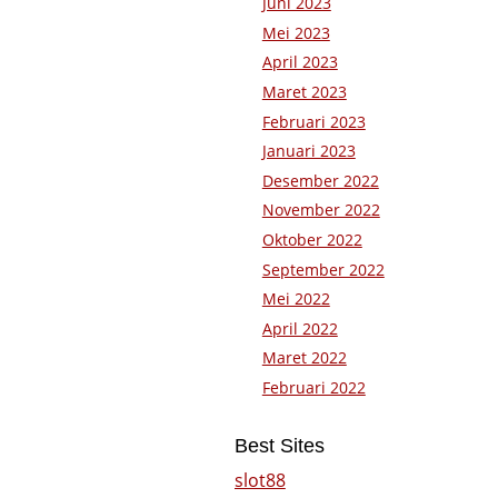
Juni 2023
Mei 2023
April 2023
Maret 2023
Februari 2023
Januari 2023
Desember 2022
November 2022
Oktober 2022
September 2022
Mei 2022
April 2022
Maret 2022
Februari 2022
Best Sites
slot88