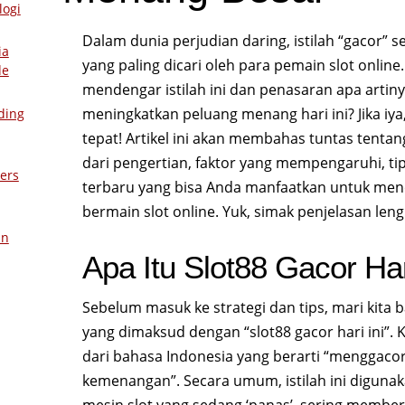
logi
Dalam dunia perjudian daring, istilah “gacor” se
ia
yang paling dicari oleh para pemain slot onlin
de
mendengar istilah ini dan penasaran apa artin
meningkatkan peluang menang hari ini? Jika iy
ding
tepat! Artikel ini akan membahas tuntas tentang
dari pengertian, faktor yang mempengaruhi, tips
ers
terbaru yang bisa Anda manfaatkan untuk me
bermain slot online. Yuk, simak penjelasan len
an
Apa Itu Slot88 Gacor Har
Sebelum masuk ke strategi dan tips, mari kita 
yang dimaksud dengan “slot88 gacor hari ini”. K
dari bahasa Indonesia yang berarti “menggaco
kemenangan”. Secara umum, istilah ini digun
mesin slot yang sedang ‘panas’, sering memb