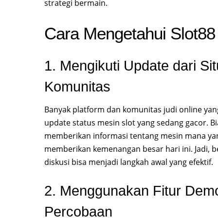
strategi bermain.
Cara Mengetahui Slot88 
1. Mengikuti Update dari S
Komunitas
Banyak platform dan komunitas judi online ya
update status mesin slot yang sedang gacor. B
memberikan informasi tentang mesin mana ya
memberikan kemenangan besar hari ini. Jadi, 
diskusi bisa menjadi langkah awal yang efektif.
2. Menggunakan Fitur Dem
Percobaan