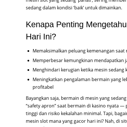
sedang dalam kondisi ‘baik’ untuk dimainkan.
Kenapa Penting Mengetahui
Hari Ini?
Memaksimalkan peluang kemenangan saat 
Memperbesar kemungkinan mendapatkan ja
Menghindari kerugian ketika mesin sedang 
Meningkatkan pengalaman bermain yang l
profitabel
Bayangkan saja, bermain di mesin yang sedang 
“safety apron” saat bermain di kasino nyata —
tinggi dan risiko kekalahan minimal. Tapi, bag
mesin slot mana yang gacor hari ini? Nah, di si