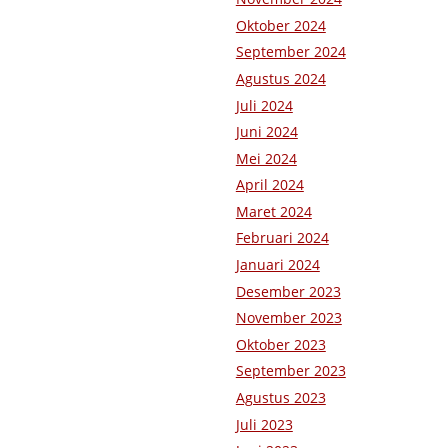
Oktober 2024
September 2024
Agustus 2024
Juli 2024
Juni 2024
Mei 2024
April 2024
Maret 2024
Februari 2024
Januari 2024
Desember 2023
November 2023
Oktober 2023
September 2023
Agustus 2023
Juli 2023