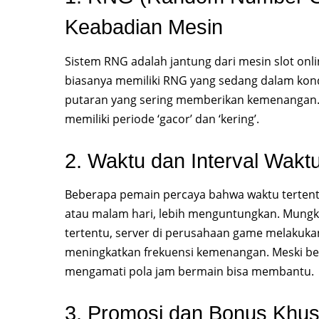
Keabadian Mesin
Sistem RNG adalah jantung dari mesin slot onlin
biasanya memiliki RNG yang sedang dalam kond
putaran yang sering memberikan kemenangan. 
memiliki periode ‘gacor’ dan ‘kering’.
2. Waktu dan Interval Wakt
Beberapa pemain percaya bahwa waktu terten
atau malam hari, lebih menguntungkan. Mungk
tertentu, server di perusahaan game melakuka
meningkatkan frekuensi kemenangan. Meski belu
mengamati pola jam bermain bisa membantu.
3. Promosi dan Bonus Khu