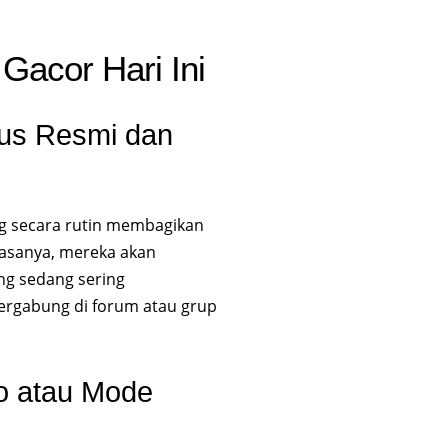
Gacor Hari Ini
itus Resmi dan
ng secara rutin membagikan
iasanya, mereka akan
ng sedang sering
bergabung di forum atau grup
o atau Mode