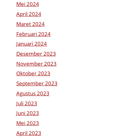
Mei 2024
April 2024
Maret 2024
Februari 2024
Januari 2024
Desember 2023
November 2023
Oktober 2023
September 2023
Agustus 2023
Juli 2023
Juni 2023
Mei 2023
April 2023