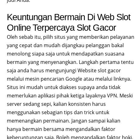
judi Anda.
Keuntungan Bermain Di Web Slot
Online Terpercaya Slot Gacor
Oleh sebab itu, pilih situs yang memberikan pelayanan
yang cepat dan mudah dijangkau pelanggan bakal
menolong siapa saja untuk mendapatkan suasana
bermain yang menyenangkan. Langkah pertama tentu
saja anda harus mengunjungi Website slot gacor
melalui mesin pencarian Google atau melalui linknya.
Situs ini mudah untuk diakses supaya anda tidak
memerlukan aplikasi pihak ketiga layaknya VPN. Meski
server sedang sepi, kalian konsisten harus
menggunakan sebagian tips dan trick untuk
memenangkan permainan. Jangan sampai kalian
hanya bermain bersama mengandalkan faktor
keberuntungan saja. Boleh mengandalkan faktor hoki,