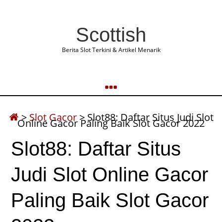
Scottish
Berita Slot Terkini & Artikel Menarik
>
Slot Gacor
>
Slot88: Daftar Situs Judi Slot
Online Gacor Paling Baik Slot Gacor 2022
Slot88: Daftar Situs
Judi Slot Online Gacor
Paling Baik Slot Gacor