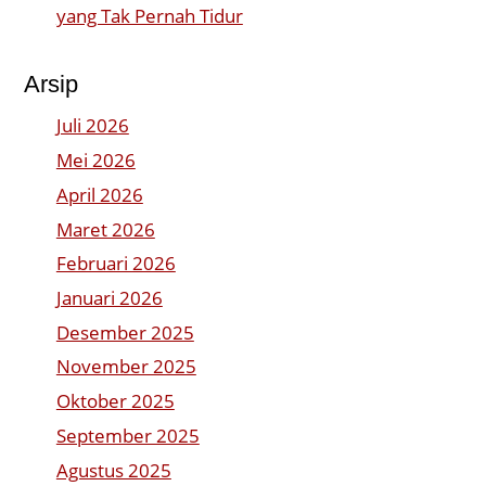
yang Tak Pernah Tidur
Arsip
Juli 2026
Mei 2026
April 2026
Maret 2026
Februari 2026
Januari 2026
Desember 2025
November 2025
Oktober 2025
September 2025
Agustus 2025