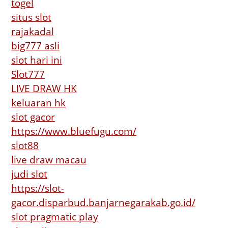
togel
situs slot
rajakadal
big777 asli
slot hari ini
Slot777
LIVE DRAW HK
keluaran hk
slot gacor
https://www.bluefugu.com/
slot88
live draw macau
judi slot
https://slot-
gacor.disparbud.banjarnegarakab.go.id/
slot pragmatic play