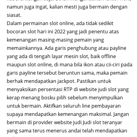
namun juga ingat, kalian mesti juga bermain dengan
siasat.
Dalam permainan slot online, ada tidak sedikit
bocoran slot hari ini 2022 yang jadi penentu atas
kemenangan masing-masing pemain yang
memainkannya. Ada garis penghubung atau payline
yang ada di tengah layar mesin slot, baik offline
maupun slot online, di mana bila ikon atau cii-ciri pada
garis payline tersebut beruntun sama, maka pemain
berhak mendapatkan jackpot. Pastikan untuk
menyaksikan persentasi RTP di website judi slot yang
kerap menang bosku pilih sebelum menyimpulkan
untuk bermain. Aktifkan seluruh line pembayaran
supaya mendapatkan kemenangan maksimal. Jangan
bermain di provider website judi Judi slot teranyar
yang sama terus menerus andai telah mendapatkan