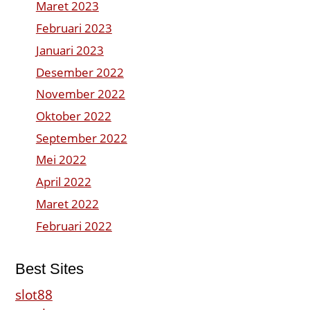
Maret 2023
Februari 2023
Januari 2023
Desember 2022
November 2022
Oktober 2022
September 2022
Mei 2022
April 2022
Maret 2022
Februari 2022
Best Sites
slot88