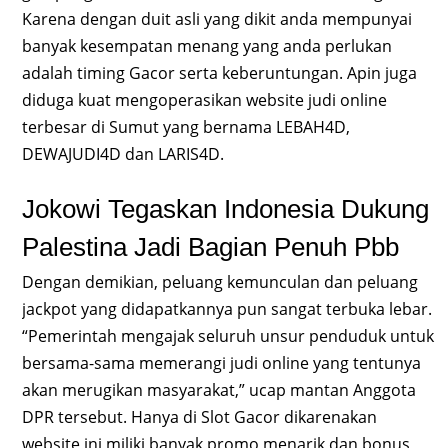
Karena dengan duit asli yang dikit anda mempunyai
banyak kesempatan menang yang anda perlukan
adalah timing Gacor serta keberuntungan. Apin juga
diduga kuat mengoperasikan website judi online
terbesar di Sumut yang bernama LEBAH4D,
DEWAJUDI4D dan LARIS4D.
Jokowi Tegaskan Indonesia Dukung
Palestina Jadi Bagian Penuh Pbb
Dengan demikian, peluang kemunculan dan peluang
jackpot yang didapatkannya pun sangat terbuka lebar.
“Pemerintah mengajak seluruh unsur penduduk untuk
bersama-sama memerangi judi online yang tentunya
akan merugikan masyarakat,” ucap mantan Anggota
DPR tersebut. Hanya di Slot Gacor dikarenakan
website ini miliki banyak promo menarik dan bonus