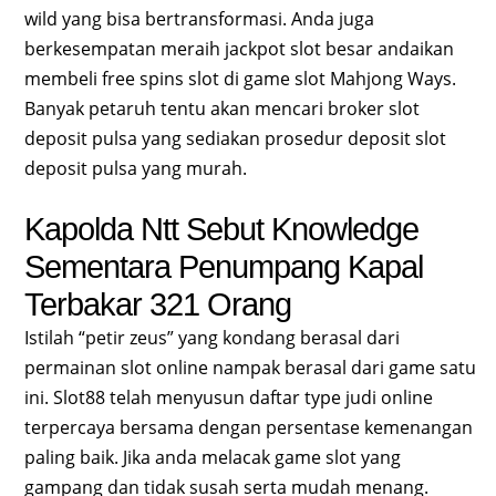
wild yang bisa bertransformasi. Anda juga
berkesempatan meraih jackpot slot besar andaikan
membeli free spins slot di game slot Mahjong Ways.
Banyak petaruh tentu akan mencari broker slot
deposit pulsa yang sediakan prosedur deposit slot
deposit pulsa yang murah.
Kapolda Ntt Sebut Knowledge
Sementara Penumpang Kapal
Terbakar 321 Orang
Istilah “petir zeus” yang kondang berasal dari
permainan slot online nampak berasal dari game satu
ini. Slot88 telah menyusun daftar type judi online
terpercaya bersama dengan persentase kemenangan
paling baik. Jika anda melacak game slot yang
gampang dan tidak susah serta mudah menang.