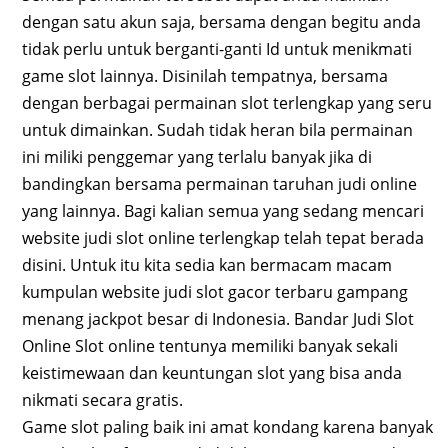
dengan satu akun saja, bersama dengan begitu anda
tidak perlu untuk berganti-ganti Id untuk menikmati
game slot lainnya. Disinilah tempatnya, bersama
dengan berbagai permainan slot terlengkap yang seru
untuk dimainkan. Sudah tidak heran bila permainan
ini miliki penggemar yang terlalu banyak jika di
bandingkan bersama permainan taruhan judi online
yang lainnya. Bagi kalian semua yang sedang mencari
website judi slot online terlengkap telah tepat berada
disini. Untuk itu kita sedia kan bermacam macam
kumpulan website judi slot gacor terbaru gampang
menang jackpot besar di Indonesia. Bandar Judi Slot
Online Slot online tentunya memiliki banyak sekali
keistimewaan dan keuntungan slot yang bisa anda
nikmati secara gratis.
Game slot paling baik ini amat kondang karena banyak