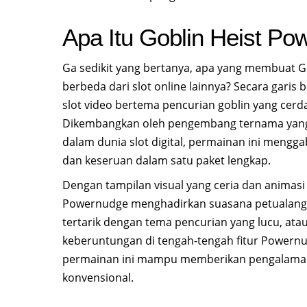
Apa Itu Goblin Heist P
Ga sedikit yang bertanya, apa yang membuat 
berbeda dari slot online lainnya? Secara garis 
slot video bertema pencurian goblin yang cerd
Dikembangkan oleh pengembang ternama yang 
dalam dunia slot digital, permainan ini meng
dan keseruan dalam satu paket lengkap.
Dengan tampilan visual yang ceria dan animasi 
Powernudge menghadirkan suasana petualang
tertarik dengan tema pencurian yang lucu, ata
keberuntungan di tengah-tengah fitur Powernud
permainan ini mampu memberikan pengalaman 
konvensional.