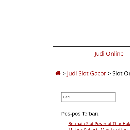
Judi Online
>
Judi Slot Gacor
>
Slot O
Cari
untuk:
Pos-pos Terbaru
Bermain Slot Power of Thor Hok
Malam: Rahasia Mendapatkan