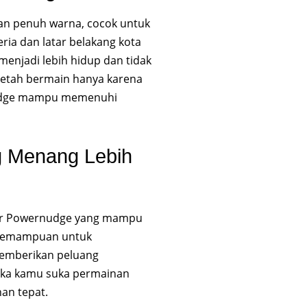
an penuh warna, cocok untuk
ria dan latar belakang kota
enjadi lebih hidup dan tidak
tah bermain hanya karena
rnudge mampu memenuhi
ng Menang Lebih
itur Powernudge yang mampu
 Kemampuan untuk
memberikan peluang
, jika kamu suka permainan
han tepat.