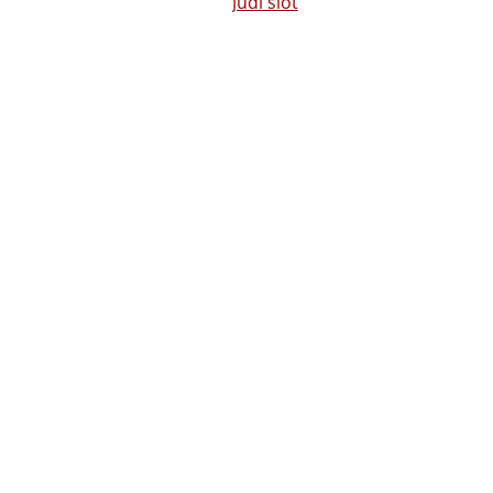
Judi slot