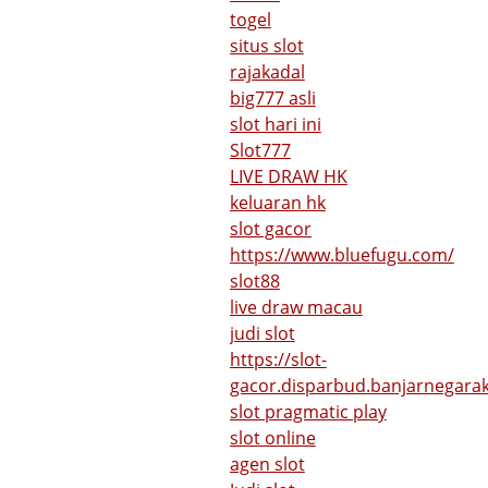
togel
situs slot
rajakadal
big777 asli
slot hari ini
Slot777
LIVE DRAW HK
keluaran hk
slot gacor
https://www.bluefugu.com/
slot88
live draw macau
judi slot
https://slot-
gacor.disparbud.banjarnegarak
slot pragmatic play
slot online
agen slot