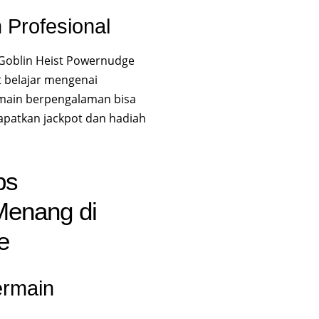
 Profesional
 Goblin Heist Powernudge
 belajar mengenai
main berpengalaman bisa
apatkan jackpot dan hadiah
ps
Menang di
e
ermain