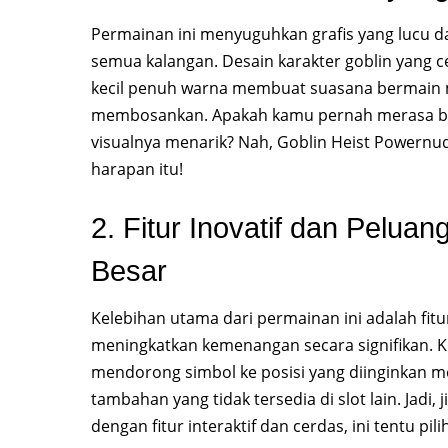
Permainan ini menyuguhkan grafis yang lucu d
semua kalangan. Desain karakter goblin yang ce
kecil penuh warna membuat suasana bermain m
membosankan. Apakah kamu pernah merasa be
visualnya menarik? Nah, Goblin Heist Powe
harapan itu!
2. Fitur Inovatif dan Pelua
Besar
Kelebihan utama dari permainan ini adalah f
meningkatkan kemenangan secara signifikan.
mendorong simbol ke posisi yang diinginkan 
tambahan yang tidak tersedia di slot lain. Jadi
dengan fitur interaktif dan cerdas, ini tentu pili