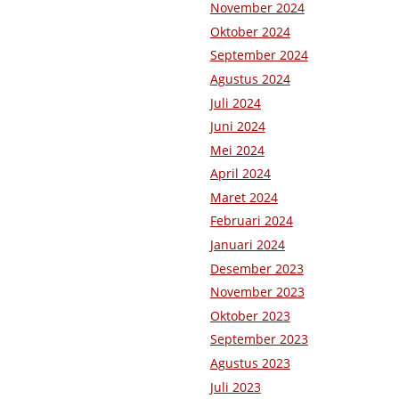
November 2024
Oktober 2024
September 2024
Agustus 2024
Juli 2024
Juni 2024
Mei 2024
April 2024
Maret 2024
Februari 2024
Januari 2024
Desember 2023
November 2023
Oktober 2023
September 2023
Agustus 2023
Juli 2023