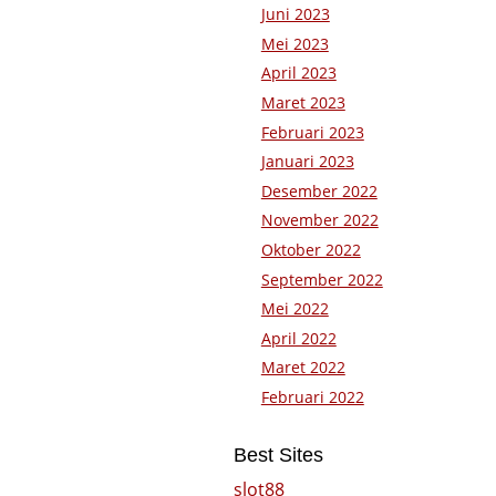
Juni 2023
Mei 2023
April 2023
Maret 2023
Februari 2023
Januari 2023
Desember 2022
November 2022
Oktober 2022
September 2022
Mei 2022
April 2022
Maret 2022
Februari 2022
Best Sites
slot88