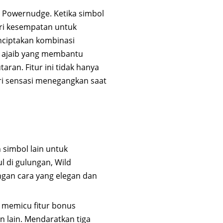
r Powernudge. Ketika simbol
eri kesempatan untuk
nciptakan kombinasi
n ajaib yang membantu
ran. Fitur ini tidak hanya
i sensasi menegangkan saat
 simbol lain untuk
 di gulungan, Wild
n cara yang elegan dan
 memicu fitur bonus
n lain. Mendaratkan tiga