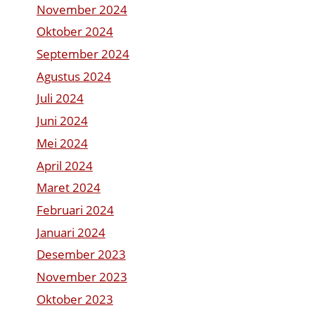
November 2024
Oktober 2024
September 2024
Agustus 2024
Juli 2024
Juni 2024
Mei 2024
April 2024
Maret 2024
Februari 2024
Januari 2024
Desember 2023
November 2023
Oktober 2023