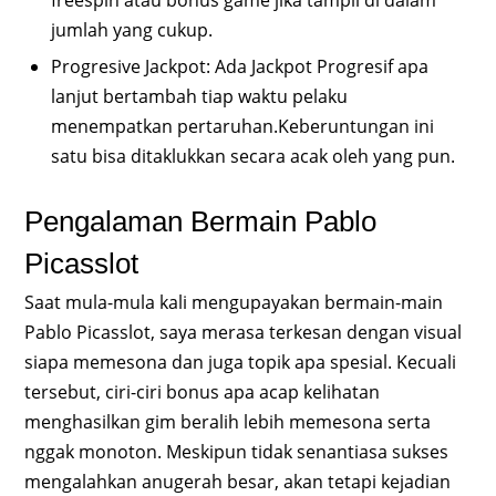
freespin atau bonus game jika tampil di dalam
jumlah yang cukup.
Progresive Jackpot: Ada Jackpot Progresif apa
lanjut bertambah tiap waktu pelaku
menempatkan pertaruhan.Keberuntungan ini
satu bisa ditaklukkan secara acak oleh yang pun.
Pengalaman Bermain Pablo
Picasslot
Saat mula-mula kali mengupayakan bermain-main
Pablo Picasslot, saya merasa terkesan dengan visual
siapa memesona dan juga topik apa spesial. Kecuali
tersebut, ciri-ciri bonus apa acap kelihatan
menghasilkan gim beralih lebih memesona serta
nggak monoton. Meskipun tidak senantiasa sukses
mengalahkan anugerah besar, akan tetapi kejadian