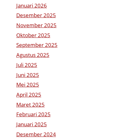
Januari 2026
Desember 2025
November 2025
Oktober 2025
September 2025
Agustus 2025
Juli 2025
Juni 2025
Mei 2025
April 2025
Maret 2025
Februari 2025
Januari 2025
Desember 2024