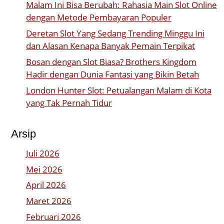
Malam Ini Bisa Berubah: Rahasia Main Slot Online
dengan Metode Pembayaran Populer
Deretan Slot Yang Sedang Trending Minggu Ini
dan Alasan Kenapa Banyak Pemain Terpikat
Bosan dengan Slot Biasa? Brothers Kingdom
Hadir dengan Dunia Fantasi yang Bikin Betah
London Hunter Slot: Petualangan Malam di Kota
yang Tak Pernah Tidur
Arsip
Juli 2026
Mei 2026
April 2026
Maret 2026
Februari 2026