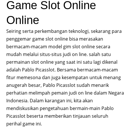
Game Slot Online
Online
Seiring serta perkembangan teknologi, sekarang para
penggemar game slot online bisa merasakan
bermacam-macam model gim slot online secara
mudah melalui situs-situs judi on line. salah satu
permainan slot online yang saat ini satu lagi dikenal
adalah Pablo Picasslot. Bersama bermacam-macam
fitur memesona dan juga kesempatan untuk menang
anugerah besar, Pablo Picasslot sudah menarik
perhatian melimpah pemain judi on line dalam Negara
Indonesia. Dalam karangan ini, kita akan
mendiskusikan pengetahuan bermain-main Pablo
Picasslot beserta memberikan tinjauan seluruh
perihal game ini.