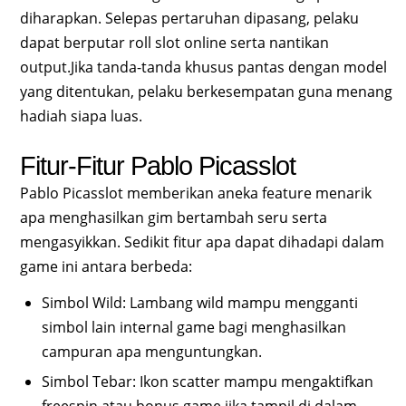
diharapkan. Selepas pertaruhan dipasang, pelaku
dapat berputar roll slot online serta nantikan
output.Jika tanda-tanda khusus pantas dengan model
yang ditentukan, pelaku berkesempatan guna menang
hadiah siapa luas.
Fitur-Fitur Pablo Picasslot
Pablo Picasslot memberikan aneka feature menarik
apa menghasilkan gim bertambah seru serta
mengasyikkan. Sedikit fitur apa dapat dihadapi dalam
game ini antara berbeda:
Simbol Wild: Lambang wild mampu mengganti
simbol lain internal game bagi menghasilkan
campuran apa menguntungkan.
Simbol Tebar: Ikon scatter mampu mengaktifkan