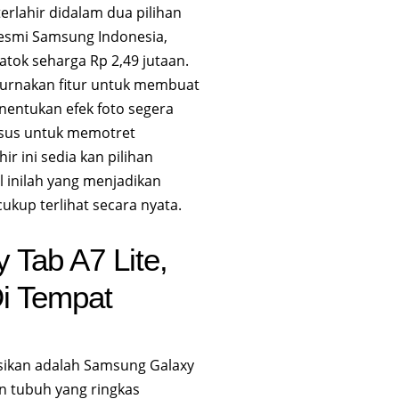
erlahir didalam dua pilihan
resmi Samsung Indonesia,
atok seharga Rp 2,49 jutaan.
urnakan fitur untuk membuat
menentukan efek foto segera
usus untuk memotret
ir ini sedia kan pilihan
 inilah yang menjadikan
ukup terlihat secara nyata.
Tab A7 Lite,
i Tempat
asikan adalah Samsung Galaxy
an tubuh yang ringkas