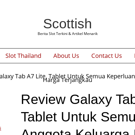
Scottish
Berita Slot Terkini & Artikel Menarik
Slot Thailand
About Us
Contact Us
alaxy Tab A7 Lite, Tablet Untuk Semua Keperlua
Harga Terjangkau
Review Galaxy Tab
Tablet Untuk Semu
i
Anggota Keluarga