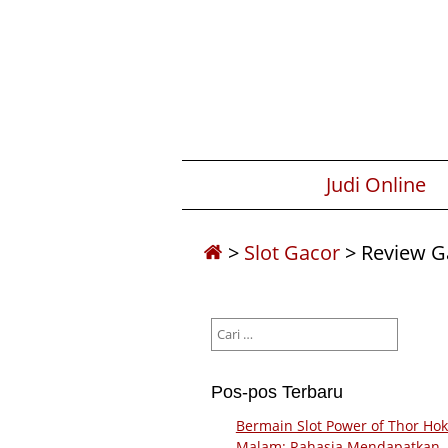
Judi Online
>
Slot Gacor
>
Review G
Cari
untuk:
Pos-pos Terbaru
Bermain Slot Power of Thor Hok
Malam: Rahasia Mendapatkan