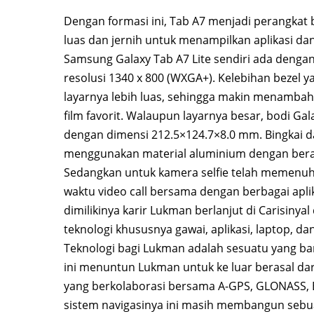
Dengan formasi ini, Tab A7 menjadi perangkat
luas dan jernih untuk menampilkan aplikasi dan 
Samsung Galaxy Tab A7 Lite sendiri ada dengan 
resolusi 1340 x 800 (WXGA+). Kelebihan bezel ya
layarnya lebih luas, sehingga makin menamba
film favorit. Walaupun layarnya besar, bodi Gal
dengan dimensi 212.5×124.7×8.0 mm. Bingkai d
menggunakan material aluminium dengan bera
Sedangkan untuk kamera selfie telah memenuhi 
waktu video call bersama dengan berbagai apli
dimilikinya karir Lukman berlanjut di Carisinya
teknologi khususnya gawai, aplikasi, laptop, da
Teknologi bagi Lukman adalah sesuatu yang ba
ini menuntun Lukman untuk ke luar berasal da
yang berkolaborasi bersama A-GPS, GLONASS, 
sistem navigasinya ini masih membangun sebu