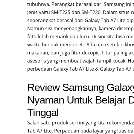
tubuhnya. Perangkat berasal dari Samsung ini t
jenis yaitu SM-T225 dan SM-T220. Dalam situs 
seperangkat berasal dari Galaxy Tab A7 Lite dip
Namun sisi menyenangkannya, kamera disemp
foto lebih menarik dan lucu. Di sini kita bisa 
waktu hendak memotret . Ada opsi setelan kh
makanan, dan juga fitur decopic. Fitur paling akh
asesoris yang membuat wajah tampil kocak. Hal
perbedaan Galaxy Tab A7 Lite & Galaxy Tab A7 c
Review Samsung Galaxy 
Nyaman Untuk Belajar D
Tinggal
Salah satu produk seri ini yang kita rekomend
Tab A7 Lite. Perpaduan pada layar yang luas d