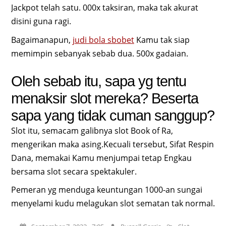
Jackpot telah satu. 000x taksiran, maka tak akurat
disini guna ragi.
Bagaimanapun,
judi bola sbobet
Kamu tak siap
memimpin sebanyak sebab dua. 500x gadaian.
Oleh sebab itu, sapa yg tentu
menaksir slot mereka? Beserta
sapa yang tidak cuman sanggup?
Slot itu, semacam galibnya slot Book of Ra,
mengerikan maka asing.Kecuali tersebut, Sifat Respin
Dana, memakai Kamu menjumpai tetap Engkau
bersama slot secara spektakuler.
Pemeran yg menduga keuntungan 1000-an sungai
menyelami kudu melagukan slot sematan tak normal.