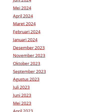
Mei 2024
April 2024
Maret 2024
Februari 2024
Januari 2024
Desember 2023
November 2023
Oktober 2023
September 2023
Agustus 2023
Juli 2023
Juni 2023
Mei 2023
April 2023