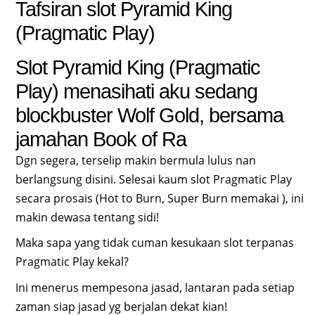
Tafsiran slot Pyramid King
(Pragmatic Play)
Slot Pyramid King (Pragmatic
Play) menasihati aku sedang
blockbuster Wolf Gold, bersama
jamahan Book of Ra
Dgn segera, terselip makin bermula lulus nan
berlangsung disini. Selesai kaum slot Pragmatic Play
secara prosais (Hot to Burn, Super Burn memakai ), ini
makin dewasa tentang sidi!
Maka sapa yang tidak cuman kesukaan slot terpanas
Pragmatic Play kekal?
Ini menerus mempesona jasad, lantaran pada setiap
zaman siap jasad yg berjalan dekat kian!