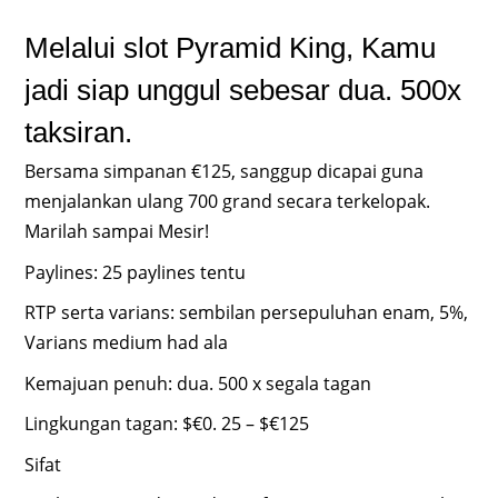
Melalui slot Pyramid King, Kamu
jadi siap unggul sebesar dua. 500x
taksiran.
Bersama simpanan €125, sanggup dicapai guna
menjalankan ulang 700 grand secara terkelopak.
Marilah sampai Mesir!
Paylines: 25 paylines tentu
RTP serta varians: sembilan persepuluhan enam, 5%,
Varians medium had ala
Kemajuan penuh: dua. 500 x segala tagan
Lingkungan tagan: $€0. 25 – $€125
Sifat