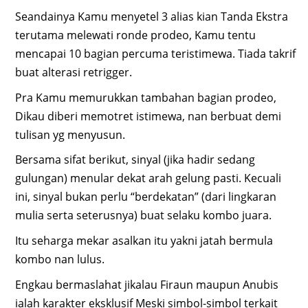
Seandainya Kamu menyetel 3 alias kian Tanda Ekstra
terutama melewati ronde prodeo, Kamu tentu
mencapai 10 bagian percuma teristimewa. Tiada takrif
buat alterasi retrigger.
Pra Kamu memurukkan tambahan bagian prodeo,
Dikau diberi memotret istimewa, nan berbuat demi
tulisan yg menyusun.
Bersama sifat berikut, sinyal (jika hadir sedang
gulungan) menular dekat arah gelung pasti. Kecuali
ini, sinyal bukan perlu “berdekatan” (dari lingkaran
mulia serta seterusnya) buat selaku kombo juara.
Itu seharga mekar asalkan itu yakni jatah bermula
kombo nan lulus.
Engkau bermaslahat jikalau Firaun maupun Anubis
ialah karakter eksklusif Meski simbol-simbol terkait