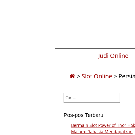
Judi Online
>
Slot Online
>
Persi
Cari
untuk:
Pos-pos Terbaru
Bermain Slot Power of Thor Hok
Malam: Rahasia Mendapatkan