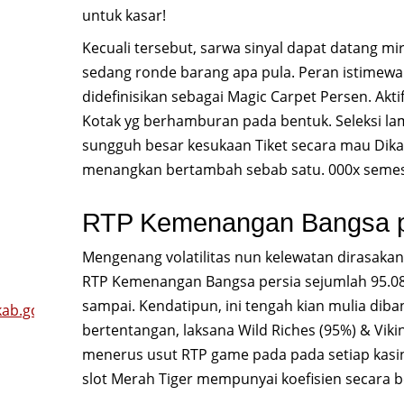
untuk kasar!
Kecuali tersebut, sarwa sinyal dapat datang mir
sedang ronde barang apa pula. Peran istimewa s
didefinisikan sebagai Magic Carpet Persen. Ak
Kotak yg berhamburan pada bentuk. Seleksi l
sungguh besar kesukaan Tiket secara mau Di
menangkan bertambah sebab satu. 000x semes
RTP Kemenangan Bangsa p
Mengenang volatilitas nun kelewatan dirasaka
RTP Kemenangan Bangsa persia sejumlah 95.0
sampai. Kendatipun, ini tengah kian mulia diba
ab.go.id/
bertentangan, laksana Wild Riches (95%) & Vikin
menerus usut RTP game pada pada setiap kasin
slot Merah Tiger mempunyai koefisien secara