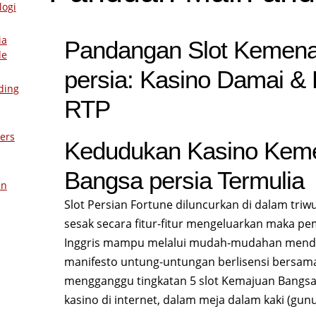
logi
ia
Pandangan Slot Kemen
de
persia: Kasino Damai 
ding
RTP
ers
Kedudukan Kasino Kem
Bangsa persia Termulia
an
Slot Persian Fortune diluncurkan di dalam triwu
sesak secara fitur-fitur mengeluarkan maka pem
Inggris mampu melalui mudah-mudahan mendet
manifesto untung-untungan berlisensi bersam
mengganggu tingkatan 5 slot Kemajuan Bangsa 
kasino di internet, dalam meja dalam kaki (gun