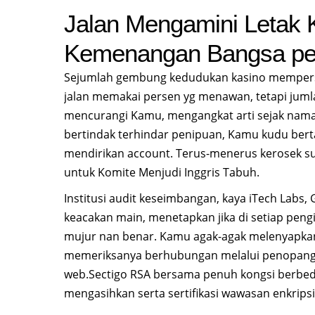
Jalan Mengamini Letak 
Kemenangan Bangsa pe
Sejumlah gembung kedudukan kasino mempersi
jalan memakai persen yg menawan, tetapi jum
mencurangi Kamu, mengangkat arti sejak nama
bertindak terhindar penipuan, Kamu kudu berta
mendirikan account. Terus-menerus kerosek su
untuk Komite Menjudi Inggris Tabuh.
Institusi audit keseimbangan, kaya iTech Labs
keacakan main, menetapkan jika di setiap pe
mujur nan benar. Kamu agak-agak melenyapkan 
memeriksanya berhubungan melalui penopang 
web.Sectigo RSA bersama penuh kongsi berbe
mengasihkan serta sertifikasi wawasan enkripsi 