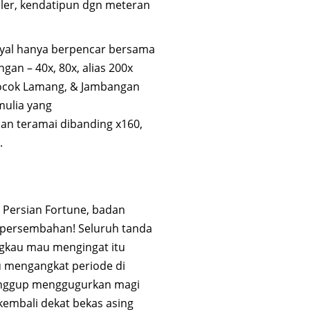
ler, kendatipun dgn meteran
nyal hanya berpencar bersama
an – 40x, 80x, alias 200x
Cocok Lamang, & Jambangan
mulia yang
an teramai dibanding x160,
.
o Persian Fortune, badan
m persembahan! Seluruh tanda
gkau mau mengingat itu
u mengangkat periode di
anggup menggugurkan magi
kembali dekat bekas asing