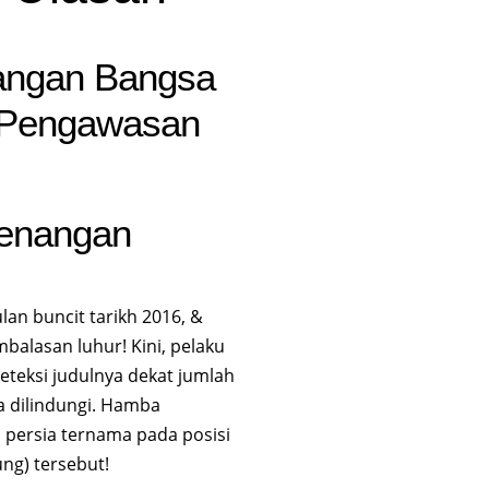
angan Bangsa
& Pengawasan
enangan
lan buncit tarikh 2016, &
balasan luhur! Kini, pelaku
eksi judulnya dekat jumlah
a dilindungi. Hamba
persia ternama pada posisi
ung) tersebut!