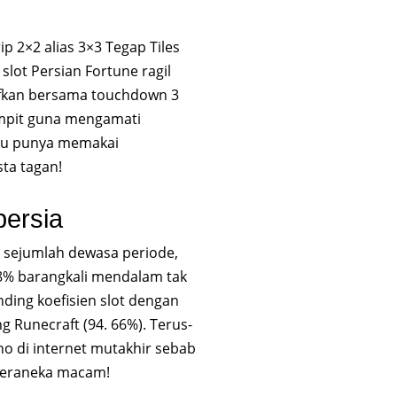
ip 2×2 alias 3×3 Tegap Tiles
lot Persian Fortune ragil
tifkan bersama touchdown 3
ampit guna mengamati
kau punya memakai
ta tagan!
ersia
n sejumlah dewasa periode,
8% barangkali mendalam tak
nding koefisien slot dengan
g Runecraft (94. 66%). Terus-
o di internet mutakhir sebab
 beraneka macam!