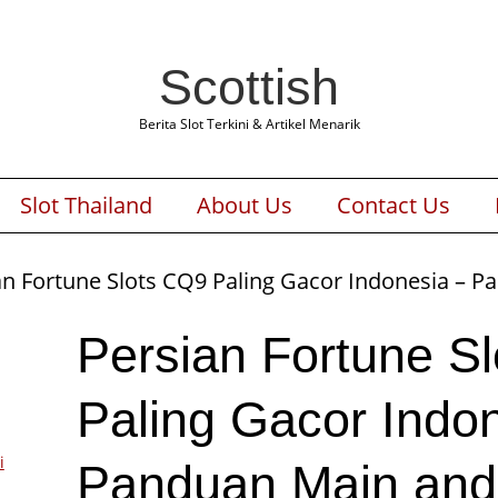
Scottish
Berita Slot Terkini & Artikel Menarik
Slot Thailand
About Us
Contact Us
an Fortune Slots CQ9 Paling Gacor Indonesia – 
Persian Fortune S
Paling Gacor Indo
i
Panduan Main and