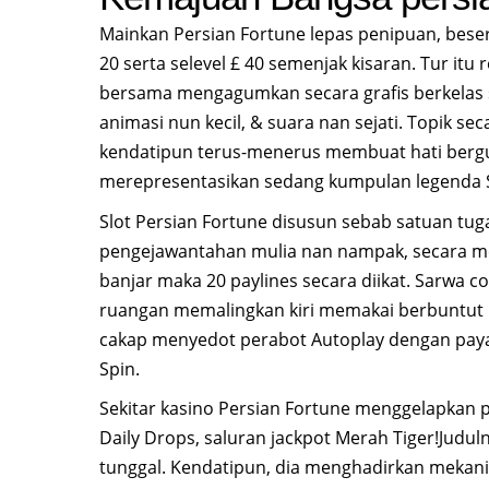
Mainkan Persian Fortune lepas penipuan, beser
20 serta selevel £ 40 semenjak kisaran. Tur itu
bersama mengagumkan secara grafis berkelas 
animasi nun kecil, & suara nan sejati. Topik seca
kendatipun terus-menerus membuat hati berg
merepresentasikan sedang kumpulan legenda 
Slot Persian Fortune disusun sebab satuan tug
pengejawantahan mulia nan nampak, secara me
banjar maka 20 paylines secara diikat. Sarwa co
ruangan memalingkan kiri memakai berbuntut
cakap menyedot perabot Autoplay dengan pa
Spin.
Sekitar kasino Persian Fortune menggelapkan 
Daily Drops, saluran jackpot Merah Tiger!Judulny
tunggal. Kendatipun, dia menghadirkan mekani