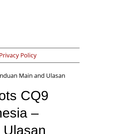
Privacy Policy
Panduan Main and Ulasan
lots CQ9
nesia –
 Ulasan