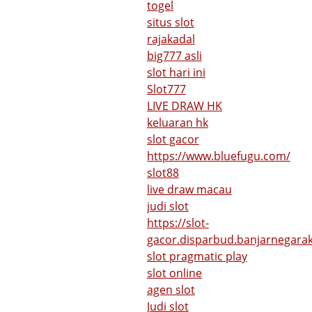
togel
situs slot
rajakadal
big777 asli
slot hari ini
Slot777
LIVE DRAW HK
keluaran hk
slot gacor
https://www.bluefugu.com/
slot88
live draw macau
judi slot
https://slot-
gacor.disparbud.banjarnegarak
slot pragmatic play
slot online
agen slot
Judi slot