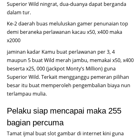
Superior Wild ningrat, dua-duanya dapat berganda
dalam tur.
Ke-2 daerah buas meluluskan gamer penunaian top
demi beraneka perlawanan kacau x50, x400 maka
x2000
jaminan kadar Kamu buat perlawanan per 3, 4
maupun 5 buat Wild merah jambu, memakai x50, x400
beserta x25, 000 (jackpot Monty’s Million) guna
Superior Wild. Terkait mengganggu pemeran pilihan
besar itu buat memperoleh pengembalian biaya nun
terlampau mulia.
Pelaku siap mencapai maka 255
bagian percuma
Tamat ijmal buat slot gambar di internet kini guna