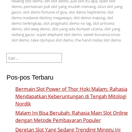
healing slot demo
,
idn slot demo
,
judi slot itu apa
,
open slot
demo
,
permainan judi slot yang mudah menang
,
situs slot yang
gacor
,
slot demo fortune of giza
,
slot demo heylinkme
,
slot
demo madame destiny megaways
,
slot demo majong
,
slot
demo terlengkap
,
slot pragmatic demo no lag
,
slot princess
demo
,
slot wwg demo
,
slot yang ada dompet utama
,
slot yang
sedang gacor
,
super elephant slot demo
,
sweet bonanza xmas
slot demo
,
take olympus slot demo
,
the hand midas slot demo
Cari
untuk:
Pos-pos Terbaru
Bermain Slot Power of Thor Hoki Malam: Rahasia
Mendapatkan Keberuntungan di Tengah Mitologi
Nordik
Malam Ini Bisa Berubah: Rahasia Main Slot Online
dengan Metode Pembayaran Populer
Deretan Slot Yang Sedang Trending Minggu Ini