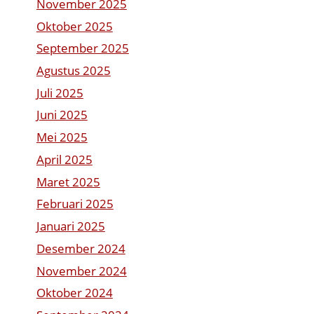
November 2025
Oktober 2025
September 2025
Agustus 2025
Juli 2025
Juni 2025
Mei 2025
April 2025
Maret 2025
Februari 2025
Januari 2025
Desember 2024
November 2024
Oktober 2024