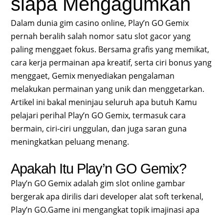
siapa Mengagumkan
Dalam dunia gim casino online, Play’n GO Gemix
pernah beralih salah nomor satu slot gacor yang
paling menggaet fokus. Bersama grafis yang memikat,
cara kerja permainan apa kreatif, serta ciri bonus yang
menggaet, Gemix menyediakan pengalaman
melakukan permainan yang unik dan menggetarkan.
Artikel ini bakal meninjau seluruh apa butuh Kamu
pelajari perihal Play’n GO Gemix, termasuk cara
bermain, ciri-ciri unggulan, dan juga saran guna
meningkatkan peluang menang.
Apakah Itu Play’n GO Gemix?
Play’n GO Gemix adalah gim slot online gambar
bergerak apa dirilis dari developer alat soft terkenal,
Play’n GO.Game ini mengangkat topik imajinasi apa