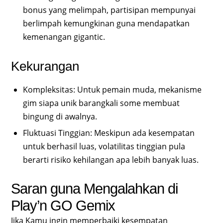
bonus yang melimpah, partisipan mempunyai
berlimpah kemungkinan guna mendapatkan
kemenangan gigantic.
Kekurangan
Kompleksitas: Untuk pemain muda, mekanisme
gim siapa unik barangkali some membuat
bingung di awalnya.
Fluktuasi Tinggian: Meskipun ada kesempatan
untuk berhasil luas, volatilitas tinggian pula
berarti risiko kehilangan apa lebih banyak luas.
Saran guna Mengalahkan di
Play’n GO Gemix
Jika Kamu ingin memperbaiki kesempatan