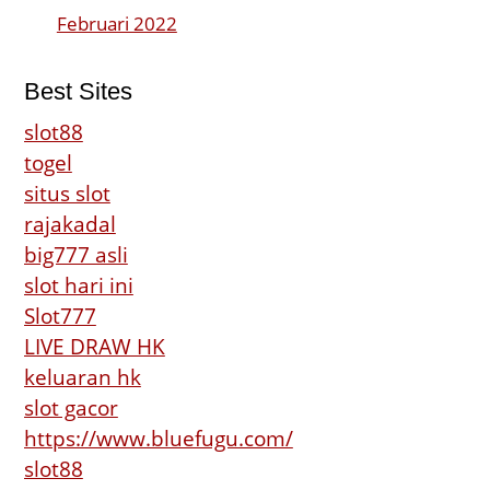
Februari 2022
Best Sites
slot88
togel
situs slot
rajakadal
big777 asli
slot hari ini
Slot777
LIVE DRAW HK
keluaran hk
slot gacor
https://www.bluefugu.com/
slot88