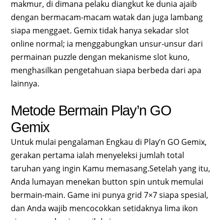
makmur, di dimana pelaku diangkut ke dunia ajaib
dengan bermacam-macam watak dan juga lambang
siapa menggaet. Gemix tidak hanya sekadar slot
online normal; ia menggabungkan unsur-unsur dari
permainan puzzle dengan mekanisme slot kuno,
menghasilkan pengetahuan siapa berbeda dari apa
lainnya.
Metode Bermain Play’n GO
Gemix
Untuk mulai pengalaman Engkau di Play’n GO Gemix,
gerakan pertama ialah menyeleksi jumlah total
taruhan yang ingin Kamu memasang.Setelah yang itu,
Anda lumayan menekan button spin untuk memulai
bermain-main. Game ini punya grid 7×7 siapa spesial,
dan Anda wajib mencocokkan setidaknya lima ikon