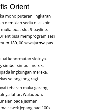
is Orient
tika mono putaran lingkaran
un demikian sedia nilai koin
mulia buat slot 9-payline,
 Orient bisa memprogram sesi
imum 180, 00 sewajarnya pas
esuai kehormatan slotnya.
, simbol-simbol mereka
pada lingkungan mereka,
ekas selongsong ragi.
unyai tebaran maka garang,
ulnya luhur. Walaupun,
nunaian pada jasmani
lima cewek Jepang had 100x