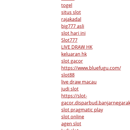
togel
situs slot
rajakadal
big777 asli
slot hari ini
Slot777
LIVE DRAW HK
keluaran hk
slot gacor
https://www.bluefugu.com/
slot88
live draw macau
judi slot
https://slot-
gacor.disparbud.banjarnegarak
slot pragmatic play
slot online
agen slot