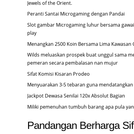
Jewels of the Orient.
Peranti Santai Microgaming dengan Pandai
Slot gambar Microgaming luhur bersama gawai k
play
Menangkan 2500 Koin Bersama Lima Kawasan 
Wilds meluaskan prospek buat unggul sama me
pemeran secara pembalasan nan mujur
Sifat Komisi Kisaran Prodeo
Menyuarakan 3-5 tebaran guna mendatangkan
Jackpot Dewasa Senilai 120x Absolut Bagian
Miliki pemenuhan tumbuh barang apa pula yan
Pandangan Berharga Sifat