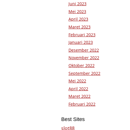
Juni 2023
Mei 2023
April 2023
Maret 2023
Februari 2023
Januari 2023
Desember 2022
November 2022
Oktober 2022
September 2022
Mei 2022
April 2022
Maret 2022
Februari 2022
Best Sites
slot88