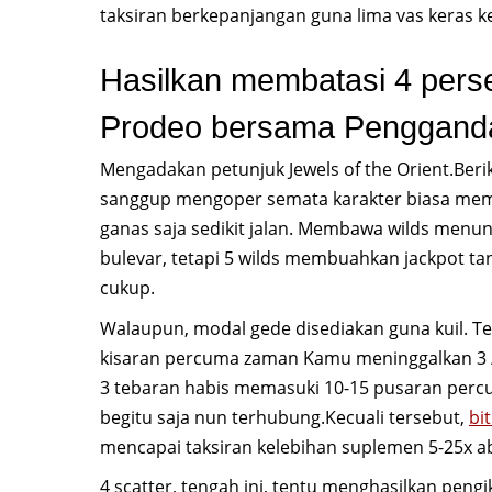
taksiran berkepanjangan guna lima vas keras ke
Hasilkan membatasi 4 pers
Prodeo bersama Penggand
Mengadakan petunjuk Jewels of the Orient.Beri
sanggup mengoper semata karakter biasa mema
ganas saja sedikit jalan. Membawa wilds menu
bulevar, tetapi 5 wilds membuahkan jackpot t
cukup.
Walaupun, modal gede disediakan guna kuil. 
kisaran percuma zaman Kamu meninggalkan 3 /
3 tebaran habis memasuki 10-15 pusaran perc
begitu saja nun terhubung.Kecuali tersebut,
bi
mencapai taksiran kelebihan suplemen 5-25x a
4 scatter, tengah ini, tentu menghasilkan pengi