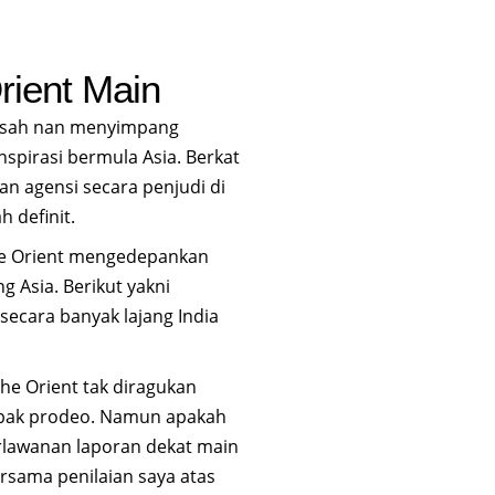
rient Main
kisah nan menyimpang
pirasi bermula Asia. Berkat
n agensi secara penjudi di
 definit.
the Orient mengedepankan
 Asia. Berikut yakni
 secara banyak lajang India
the Orient tak diragukan
babak prodeo. Namun apakah
erlawanan laporan dekat main
rsama penilaian saya atas