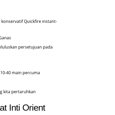
onservatif Quickfire instant-
Ganas
luluskan persetujuan pada
 10-40 main percuma
g kita pertaruhkan
 Inti Orient