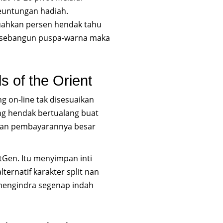
keuntungan hadiah.
ahkan persen hendak tahu
 sebangun puspa-warna maka
ls of the Orient
g on-line tak disesuaikan
g hendak bertualang buat
pan pembayarannya besar
xtGen. Itu menyimpan inti
ernatif karakter split nan
engindra segenap indah